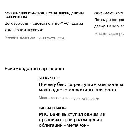
АССОЦИАЦИЯ ЮРИСТОВ В СФЕРЕ ЛИКВИДАЦИИ И
ООО «МАКС ТРАСТ»
БАНКРОТСТВА
Почему иностранец
Договор есть — сделки нет: что ФНС ищет за
дважды и не знает 
комплектом первички
Мнение эксперта
Мнение эксперта
4 августа 2026
Рекомендации партнеров:
SOLAR STAFF
Почему быстрорастущим компаниям
мало одного маркетинга для роста
Мнение эксперта
7 августа 2026
ПАО «МТС-БАНК»
МТС Банк выступил одним из
организаторов раземщения
облигаций «МегаФон»