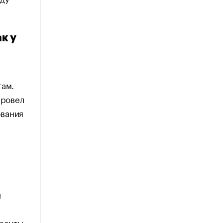
к у
там.
провел
ования
и
ренты.