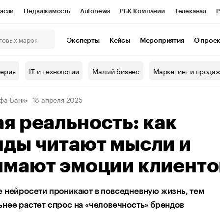
асли
Недвижимость
Autonews
РБК Компании
Телеканал
Р
К Курсы
РБК Life
Тренды
Визионеры
Национальные проекты
Эксперты
Кейсы
Мероприятия
О прое
онный клуб
Исследования
Кредитные рейтинги
Франшизы
Г
терия
IT и технологии
Малый бизнес
Маркетинг и прода
Проверка контрагентов
Политика
Экономика
Бизнес
фа-Банк
18 апреля 2025
ы
я реальность: как
нды читают мысли и
имают эмоции клиенто
 нейросети проникают в повседневную жизнь, тем
нее растет спрос на «человечность» брендов