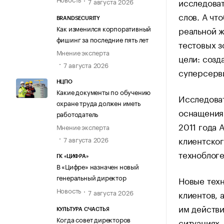
исследоват
7 августа 2026
слов. А чт
BRANDSECURITY
Как изменился корпоративный
реальной ж
фишинг за последние пять лет
тестовых з
Мнение эксперта
цели: созд
7 августа 2026
суперсерв
НЦПО
Какие документы по обучению
Исследова
охране труда должен иметь
оснащения 
работодатель
2011 года 
Мнение эксперта
клиентског
7 августа 2026
техноблоге
ГК «ЦИФРА»
В «Цифре» назначен новый
генеральный директор
Новые техн
Новость
7 августа 2026
клиентов, 
им действи
КУЛЬТУРА СЧАСТЬЯ
Когда совет директоров
ситуациях.