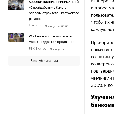
баннеров и
АССОЦИАЦИЯ ПРЕДПРИНИМАТЕЛЕЙ
и любое м
«Стройдебаты» в Калуге
собрали строителей калужского
пользовате
региона
Чтобы их н
Новость
6 августа 2026
каждую де
Wildberries объявил о новых
Проверить 
мерах поддержки продавцов
РБК Бизнес
пользовате
6 августа
когнитивну
Все публикации
конверсию.
подтвердил
увеличили 
300% и до
Улучшил
банкома