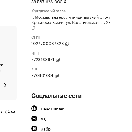
59 587 623 000 ₽
Юридический адрес
г. Москва, вн.тер.г. муниципальный округ
Красносельский, ул. Каланчевская, д. 27
ОГРН
1027700067328
ИНН
7728168971
ая
КПП
в
770801001
Социальные сети
HeadHunter
ы. Они
VK
Хабр