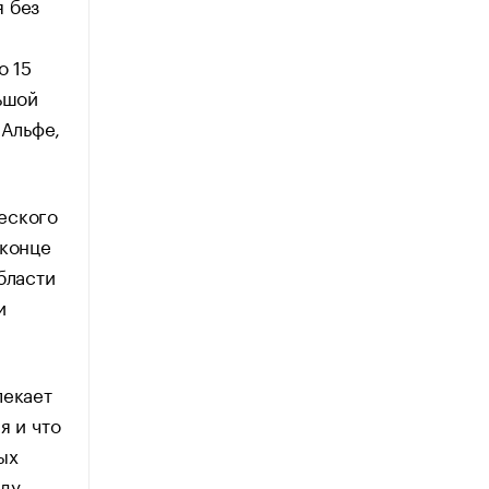
я без
о 15
ьшой
 Альфе,
еского
 конце
бласти
и
лекает
я и что
ых
еду