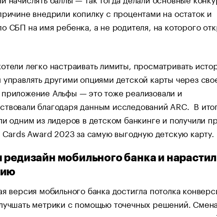
причине внедрили копилку с процентами на остаток и
о СБП на имя ребенка, а не родителя, на которого от
отели легко настраивать лимиты, просматривать исто
 управлять другими опциями детской карты через сво
 приложение Альфы — это тоже реализовали и
твовали благодаря данным исследований ARC. В итог
ли одним из лидеров в детском банкинге и получили 
t Cards Award 2023 за самую выгодную детскую карту.
 редизайн мобильного банка и нарасти
сию
ая версия мобильного банка достигла потолка конверс
улучшать метрики с помощью точечных решений. Смен