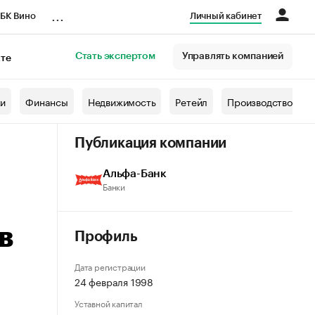
...
БК Вино
Личный кабинет
Стать экспертом
Управлять компанией
кте
азета
жи
Финансы
Недвижимость
Ретейл
Производство
Публикация компании
Альфа-Банк
Банки
в
Профиль
Дата регистрации
24 февраля 1998
Уставной капитал