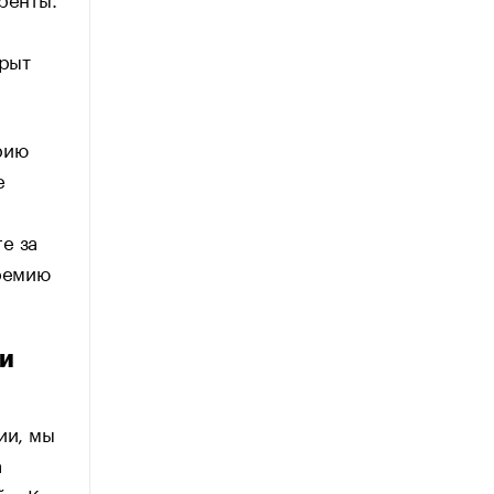
крыт
рию
е
е за
премию
ли
ии, мы
а