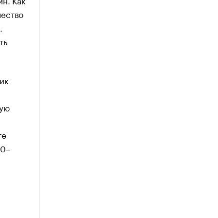
н. Как
чество
.
ть
ик
ную
те
00–