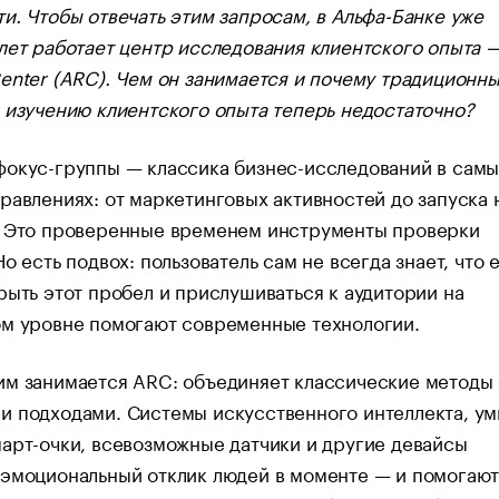
и. Чтобы отвечать этим запросам, в Альфа-Банке уже
лет работает центр исследования клиентского опыта —
enter (ARC). Чем он занимается и почему традиционн
 изучению клиентского опыта теперь недостаточно?
фокус-группы — классика бизнес-исследований в самы
равлениях: от маркетинговых активностей до запуска 
. Это проверенные временем инструменты проверки
Но есть подвох: пользователь сам не всегда знает, что 
рыть этот пробел и прислушиваться к аудитории на
ом уровне помогают современные технологии.
им занимается ARC: объединяет классические методы 
и подходами. Системы искусственного интеллекта, у
арт-очки, всевозможные датчики и другие девайсы
 эмоциональный отклик людей в моменте — и помогаю