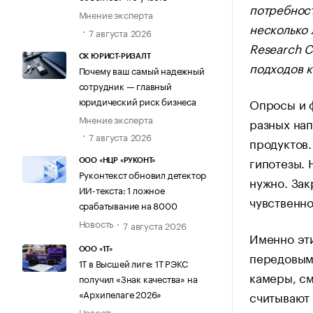
потребност
Мнение эксперта
несколько 
7 августа 2026
Research C
СК ЮРИСТ-РИЗАЛТ
подходов к
Почему ваш самый надежный
сотрудник — главный
юридический риск бизнеса
Опросы и 
Мнение эксперта
разных нап
7 августа 2026
продуктов
гипотезы. 
ООО «НЦР «РУКОНТ»
Руконтекст обновил детектор
нужно. Зак
ИИ-текста: 1 ложное
чувственн
срабатывание на 8000
Новость
7 августа 2026
Именно эт
ООО «1Т»
передовым
1Т в Высшей лиге: 1Т РЭКС
камеры, см
получил «Знак качества» на
«Архипелаге 2026»
считывают
Новость