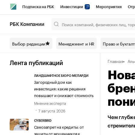
Подписка на РБК
Инвестиции
Мероприятия
Отр
Спорт
Школа управления РБК
РБК Образование
РБ
РБК Компании
Город
Стиль
Крипто
РБК Бизнес-среда
Дискусси
Выбор редакции
Менеджмент и HR
Право и бухгал
Спецпроекты СПб
Конференции СПб
Спецпроекты
Главная
Аль
Технологии и медиа
Финансы
Рынок наличной валют
Лента публикаций
Нова
ЛАНДШАФТНОЕ БЮРО МЕЛАРДИ
Загородный дом как
бре
инвестиция: какие решения
повышают и снижают стоимость
пон
Мнение эксперта
7 августа 2026
Чем глубже
CYBERBIRD
стремитель
Самозапрет на кредиты: от
защиты от мошенников к