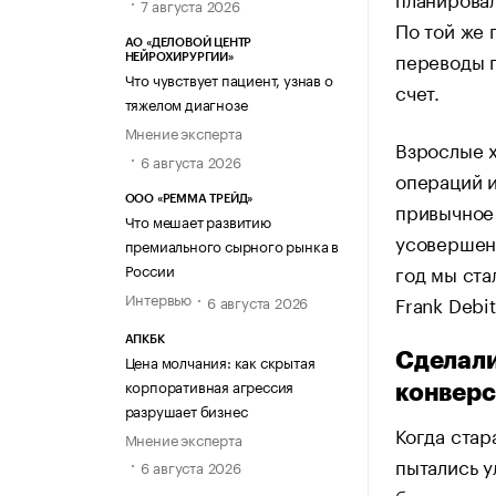
7 августа 2026
По той же 
АО «ДЕЛОВОЙ ЦЕНТР
переводы п
НЕЙРОХИРУРГИИ»
Что чувствует пациент, узнав о
счет.
тяжелом диагнозе
Мнение эксперта
Взрослые х
6 августа 2026
операций и
ООО «РЕММА ТРЕЙД»
привычное
Что мешает развитию
усовершенс
премиального сырного рынка в
России
год мы ста
Интервью
Frank Debi
6 августа 2026
АПКБК
Сделали
Цена молчания: как скрытая
корпоративная агрессия
конвер
разрушает бизнес
Когда стар
Мнение эксперта
пытались 
6 августа 2026