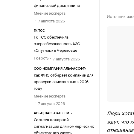
финансовой дисциплине
Мнение эксперта
Источник изо
7 августа 2026
ГК ТСС
ГК ТСС обеспечила
энергобезопасность АЗС
«Спутник» в Череповце
Новость
7 августа 2026
ООО «КОМПАНИЯ АЛЬФАСОФТ»
Как ФНС отбирает компании для
проверки самозанятых в 2026
году
Мнение эксперта
7 августа 2026
Люди хотят
АО «ЦЕЗАРЬ САТЕЛЛИТ»
Система пожарной
ждут, что 
сигнализации для коммерческих
отношения 
объектов: что учесть