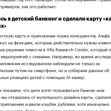
примеров, как это работает.
сь в детский банкинг и сделали карту «ка
ых»
етскую карту и приложение позже конкурентов, Альфа
кус на функциях, которые действительно нужны клиен
ые решения помогли в Alfa Research Center, который 
 мероприятий с семьями. Например, во время исслед
иложения исследователи наблюдали не только за
льским путем на смартфоне, но и собирали данные об
ьных реакциях детей с помощью AI-камер.
ы показали, что дети хотят пользоваться банком «как
 мы отказались от мультяшного дизайна карты, сделал
приложение и ввели кэшбэк рублями, хотя изначально
и начислять баллы — так тогда делали основные конку