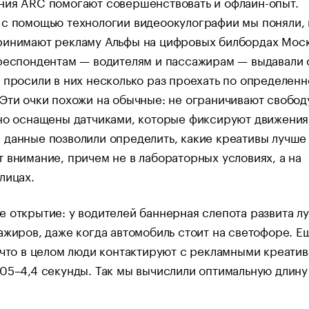
ния ARC помогают совершенствовать и офлайн-опыт.
с помощью технологии видеоокулографии мы поняли, 
ринимают рекламу Альфы на цифровых билбордах Мос
респондентам — водителям и пассажирам — выдавали 
 просили в них несколько раз проехать по определен
Эти очки похожи на обычные: не ограничивают свобод
но оснащены датчиками, которые фиксируют движения 
данные позволили определить, какие креативы лучше
 внимание, причем не в лабораторных условиях, а на
улицах.
 открытие: у водителей баннерная слепота развита л
ажиров, даже когда автомобиль стоит на светофоре. Е
 что в целом люди контактируют с рекламными креатив
05–4,4 секунды. Так мы вычислили оптимальную длину