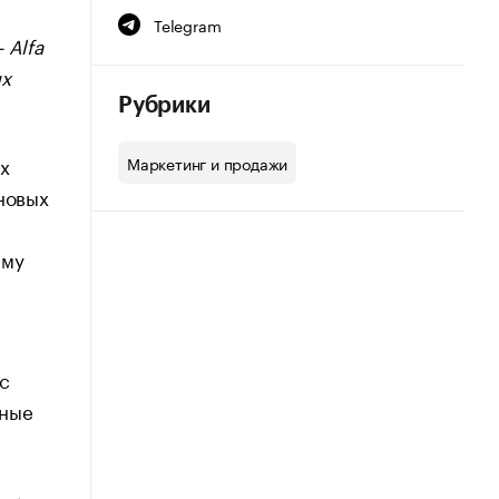
Telegram
 Alfa
ых
Рубрики
х
Маркетинг и продажи
новых
ему
с
мные
т