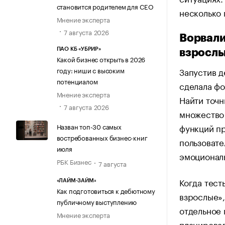
становится родителем для CEO
несколько 
Мнение эксперта
7 августа 2026
Ворвали
ПАО КБ «УБРИР»
взросл
Какой бизнес открыть в 2026
Запустив д
году: ниши с высоким
потенциалом
сделала фо
Мнение эксперта
Найти точн
7 августа 2026
множество
функций пр
Назван топ-30 самых
востребованных бизнес-книг
пользовате
июля
эмоционал
РБК Бизнес
7 августа
Когда тест
«ЛАЙМ-ЗАЙМ»
Как подготовиться к дебютному
взрослые»,
публичному выступлению
отдельное 
Мнение эксперта
планировал