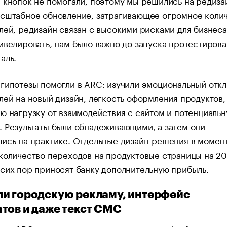
 кнопок не помогали, поэтому мы решились на редизай
асштабное обновление, затрагивающее огромное коли
лей, редизайн связан с высокими рисками для бизнеса
ивелировать, нам было важно до запуска протестирова
таль.
гипотезы помогли в ARC: изучили эмоциональный откл
лей на новый дизайн, легкость оформления продуктов,
ю нагрузку от взаимодействия с сайтом и потенциаль
 Результаты были обнадеживающими, а затем они
ись на практике. Отдельные дизайн-решения в момен
количество переходов на продуктовые страницы на 2
 сих пор приносят банку дополнительную прибыль.
и городскую рекламу, интерфейс
тов и даже текст СМС