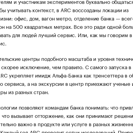
елям и участникам экспериментов буквально общатьс
обы учитывать контекст, в ARC воссозданы локации из
изни: офис, дом, вагон метро, отделение банка — всег
он на 500 квадратных метрах. Все это ради одной бол
авать для людей лучший сервис. Или, как мы говорим в
ис.
тельские центры подобного масштаба и уровня технич
скорее исключение, чем правило. С самого запуска в
ARC укрепляет имидж Альфа-Банка как тренсеттера в о
о сервиса, а на экскурсии в центр приезжают ученые 
ры из разных стран.
ологии позволяют командам банка понимать: что прив
а что вызывает отторжение, как они принимают решени
тельно важно в продукте или услуге в разных жизненн
 Каждый год ARC проводит сотни исследований. Прив