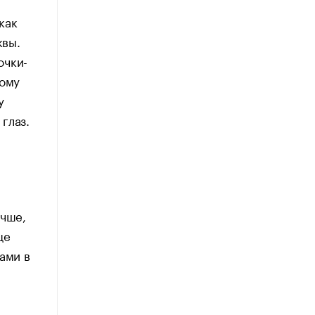
как
квы.
очки-
ному
у
глаз.
учше,
ще
ами в