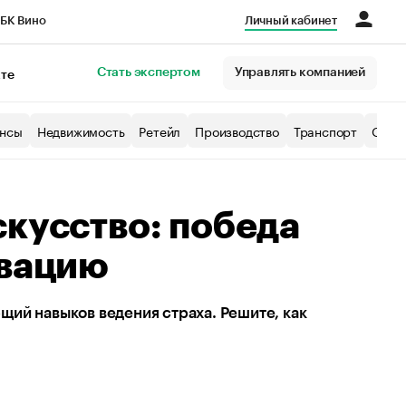
БК Вино
Личный кабинет
Город
Стать экспертом
Управлять компанией
кте
нсы
Недвижимость
Ретейл
Производство
Транспорт
Образ
скусство: победа
ивацию
ий навыков ведения страха. Решите, как