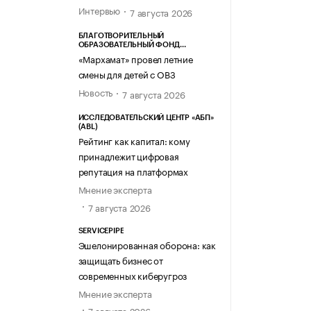
Интервью
7 августа 2026
БЛАГОТВОРИТЕЛЬНЫЙ
ОБРАЗОВАТЕЛЬНЫЙ ФОНД
«МАРХАМАТ»
«Мархамат» провел летние
смены для детей с ОВЗ
Новость
7 августа 2026
ИССЛЕДОВАТЕЛЬСКИЙ ЦЕНТР «АБП»
(ABL)
Рейтинг как капитал: кому
принадлежит цифровая
репутация на платформах
Мнение эксперта
7 августа 2026
SERVICEPIPE
Эшелонированная оборона: как
защищать бизнес от
современных киберугроз
Мнение эксперта
7 августа 2026