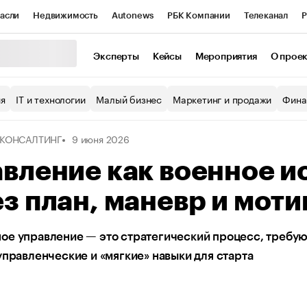
асли
Недвижимость
Autonews
РБК Компании
Телеканал
Р
К Курсы
РБК Life
Тренды
Визионеры
Национальные проекты
Эксперты
Кейсы
Мероприятия
О прое
уб
Исследования
Кредитные рейтинги
Франшизы
Газета
ия
IT и технологии
Малый бизнес
Маркетинг и продажи
Фина
Проверка контрагентов
Политика
Экономика
Бизнес
 КОНСАЛТИНГ
9 июня 2026
ы
вление как военное и
з план, маневр и мот
е управление — это стратегический процесс, требующ
управленческие и «мягкие» навыки для старта