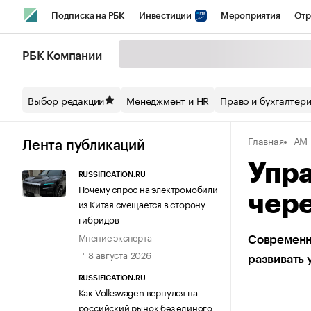
Подписка на РБК
Инвестиции
Мероприятия
Отр
Спорт
Школа управления РБК
РБК Образование
РБ
РБК Компании
Стиль
Крипто
РБК Бизнес-среда
Дискуссионный кл
Выбор редакции
Менеджмент и HR
Право и бухгалтер
Спецпроекты СПб
Конференции СПб
Спецпроекты
Главная
АМ
Технологии и медиа
Финансы
Рынок наличной валют
Лента публикаций
Упра
RUSSIFICATION.RU
Почему спрос на электромобили
чере
из Китая смещается в сторону
гибридов
Мнение эксперта
Современно
8 августа 2026
развивать 
RUSSIFICATION.RU
Как Volkswagen вернулся на
российский рынок без единого