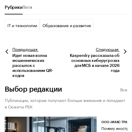
Рубрики
Теги
IT и технологии
Образование и развитие
Предыдущая
Следующая
Идет новая волна
Kaspersky рассказала об
мошеннических
основных киберугрозах
рассылок с
для МСБ в начале 2026
использованием QR-
года
кодов
Выбор редакции
Все
Публикации, которые получают больше внимания и попадают
в Сюжеты РБК
ООО «МАКС ТРАСТ
Почему иностран