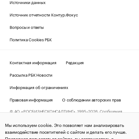
Источники данных
Источник отчетности Контур.Фокус
Вопросы и ответы
Политика Cookies РБК
Контактная информация
Редакция
Рассылка РБК Новости
Информация об ограничениях
Правовая информация
О соблюдении авторских прав
© АО «РОСБИЗНЕСКОНСАЛТИНГ»,
1995–2026.
Сообщения
и материалы информационного агентства «РБК»
(зарегистрировано Федеральной службой по надзору в сфере
Мы используем cookie. Это позволяет нам анализировать
связи, информационных технологий и массовых
коммуникаций (Роскомнадзор) 09.12.2015 за номером ИА
взаимодействие посетителей с сайтом и делать его лучше.
№ФС77-63848) сопровождаются пометкой «РБК». Отдельные
Продолжая пользоваться сайтом, вы соглашаетесь с