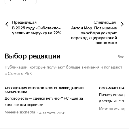
Предыдущая
Следующая
В 2025 году «Сибстекло»
Антон Мор: Повышение
увеличит выручку на 22%
экосбора ускорит
переход к циркулярной
экономике
Выбор редакции
Все
Публикации, которые получают больше внимания и попадают
в Сюжеты РБК
АССОЦИАЦИЯ ЮРИСТОВ В СФЕРЕ ЛИКВИДАЦИИ И
ООО «МАКС ТРАСТ
БАНКРОТСТВА
Почему иностран
Договор есть — сделки нет: что ФНС ищет за
дважды и не знае
комплектом первички
Мнение эксперт
Мнение эксперта
4 августа 2026