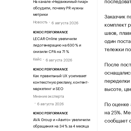
последоват
На канале «Недвижимый пиар»
обсудили, почему PR нужны
метрики
Заказчик п
Новость
6 августа 2026
комплект р
швов, плав
KOKOC PERFORMANCE
LECAR Online увеличили
один поста
лидогенерацию на 630 % и
тележки по
снизили CPA на 71 %
Кейс
6 августа 2026
После пост
KOKOC PERFORMANCE
оснащались
Как правильный UX усиливает
переделки
контекстную рекламу, контент-
высоте, цв
маркетинг и SEO
Мнение эксперта
По оценке 
6 августа 2026
на 25%. Ме
KOKOC PERFORMANCE
AVA Group и «Авито» увеличили
сообщает о
обращения на 34 % за 4 месяца