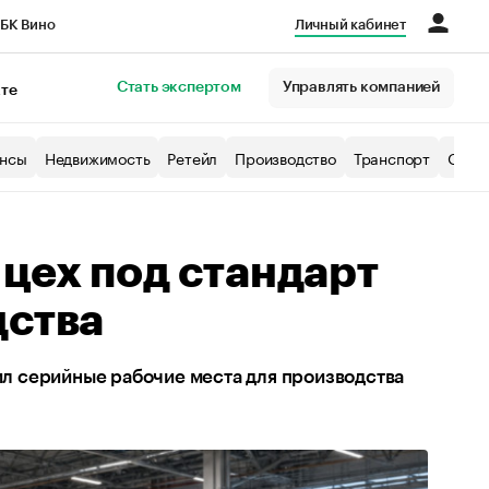
БК Вино
Личный кабинет
Город
Стать экспертом
Управлять компанией
кте
нсы
Недвижимость
Ретейл
Производство
Транспорт
Образ
 цех под стандарт
дства
л серийные рабочие места для производства