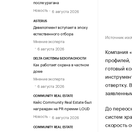
после урагана
Новость
6 августа 2026
ASTERUS
Девелопмент вступает в эпоху
естественного отбора
Источник изо
Мнение эксперта
6 августа 2026
Компания «
профилей, 
DELTA СИСТЕМЫ БЕЗОПАСНОСТИ
Как работает охрана в частном
готовый ко
доме
инструмент
Мнение эксперта
отвертку. 
6 августа 2026
заявленным
COMMUNITY REAL ESTATE
Кейс Community Real Estate был
До переос
награжден на PR-премии LOUD
систем хра
Новость
6 августа 2026
скорость о
COMMUNITY REAL ESTATE