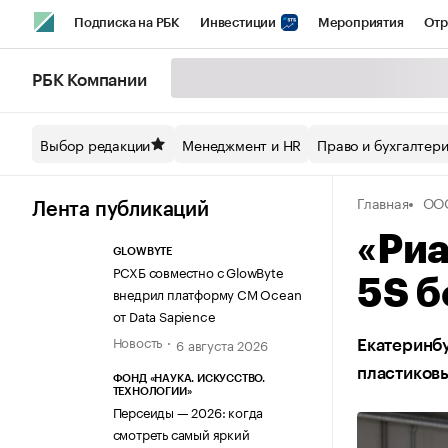
Подписка на РБК
Инвестиции
Мероприятия
Отр
Спорт
Школа управления РБК
РБК Образование
РБ
РБК Компании
Стиль
Крипто
РБК Бизнес-среда
Дискуссионный кл
Выбор редакции
Менеджмент и HR
Право и бухгалтер
Спецпроекты СПб
Конференции СПб
Спецпроекты
Главная
ООО
Технологии и медиа
Финансы
Рынок наличной валют
Лента публикаций
«Риа
GLOWBYTE
РСХБ совместно с GlowByte
5S б
внедрил платформу CM Ocean
от Data Sapience
Новость
6 августа 2026
Екатеринб
пластиковы
ФОНД «НАУКА. ИСКУССТВО.
ТЕХНОЛОГИИ»
Персеиды — 2026: когда
смотреть самый яркий