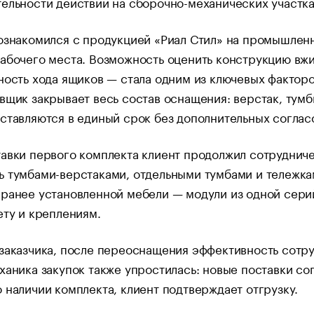
ельности действий на сборочно-механических участка
ознакомился с продукцией «Риал Стил» на промышленн
абочего места. Возможность оценить конструкцию вжи
ность хода ящиков — стала одним из ключевых факторо
вщик закрывает весь состав оснащения: верстак, тумб
ставляются в единый срок без дополнительных соглас
авки первого комплекта клиент продолжил сотруднич
 тумбами-верстаками, отдельными тумбами и тележкам
 ранее установленной мебели — модули из одной сер
ету и креплениям.
заказчика, после переоснащения эффективность сотр
ханика закупок также упростилась: новые поставки с
 наличии комплекта, клиент подтверждает отгрузку.