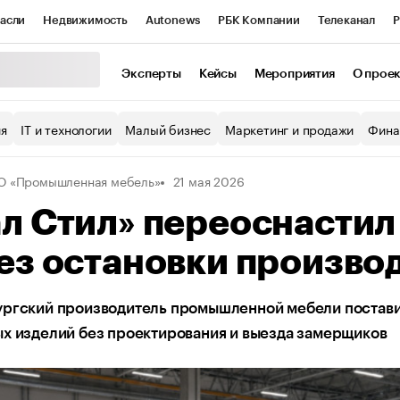
асли
Недвижимость
Autonews
РБК Компании
Телеканал
Р
К Курсы
РБК Life
Тренды
Визионеры
Национальные проекты
Эксперты
Кейсы
Мероприятия
О прое
уб
Исследования
Кредитные рейтинги
Франшизы
Газета
ия
IT и технологии
Малый бизнес
Маркетинг и продажи
Фина
Проверка контрагентов
Политика
Экономика
Бизнес
 «Промышленная мебель»
21 мая 2026
ы
л Стил» переоснастил
ез остановки произво
ургский производитель промышленной мебели постави
х изделий без проектирования и выезда замерщиков