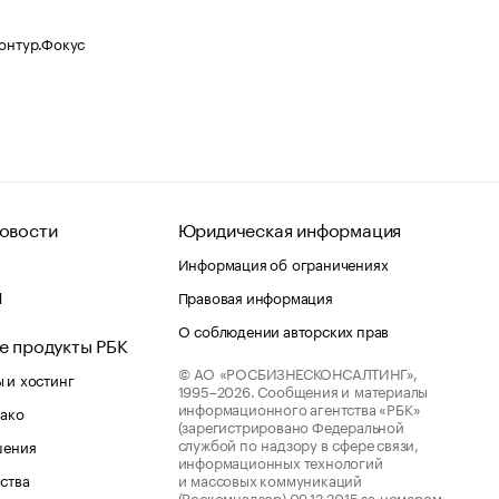
Контур.Фокус
овости
Юридическая информация
Информация об ограничениях
d
Правовая информация
О соблюдении авторских прав
е продукты РБК
© АО «РОСБИЗНЕСКОНСАЛТИНГ»,
 и хостинг
1995–2026.
Сообщения и материалы
информационного агентства «РБК»
лако
(зарегистрировано Федеральной
службой по надзору в сфере связи,
шения
информационных технологий
ства
и массовых коммуникаций
(Роскомнадзор) 09.12.2015 за номером