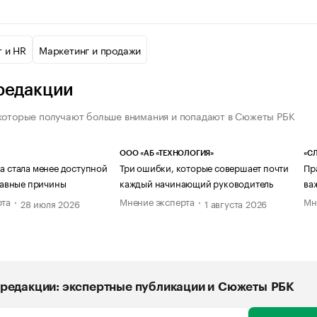
 и HR
Маркетинг и продажи
редакции
которые получают больше внимания и попадают в Сюжеты РБК
ООО «АБ «ТЕХНОЛОГИЯ»
«СЛ
а стала менее доступной
Три ошибки, которые совершает почти
Пр
главные причины
каждый начинающий руководитель
ва
рта
Мнение эксперта
Мн
28 июля 2026
1 августа 2026
редакции: экспертные публикации и Сюжеты РБК