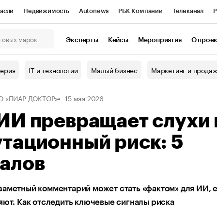
асли
Недвижимость
Autonews
РБК Компании
Телеканал
Р
К Курсы
РБК Life
Тренды
Визионеры
Национальные проекты
Эксперты
Кейсы
Мероприятия
О прое
онный клуб
Исследования
Кредитные рейтинги
Франшизы
Г
терия
IT и технологии
Малый бизнес
Маркетинг и прода
Проверка контрагентов
Политика
Экономика
Бизнес
О «ПИАР ДОКТОР»
15 мая 2026
ы
ИИ превращает слухи 
тационный риск: 5
налов
аметный комментарий может стать «фактом» для ИИ, 
яют. Как отследить ключевые сигналы риска