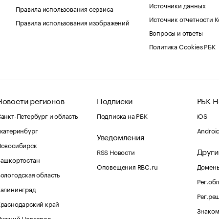
Источники данных
Правила использования сервиса
Источник отчетности 
Правила использования изображений
Вопросы и ответы
Политика Cookies РБК
Новости регионов
Подписки
РБК Н
анкт-Петербург и область
Подписка на РБК
iOS
катеринбург
Androi
Уведомления
Новосибирск
Други
RSS Новости
Башкортостан
Оповещения RBC.ru
Домены
ологодская область
Рег.об
Калининград
Рег.ре
раснодарский край
Знаком
Нижний Новгород