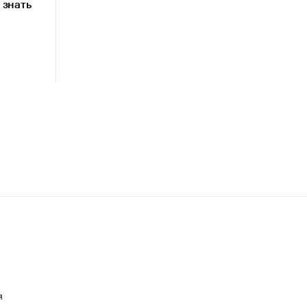
 знать
я