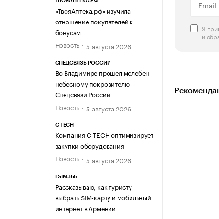
ТВОЯАПТЕКА.РФ
«ТвояАптека.рф» изучила
отношение покупателей к
Я пр
бонусам
и обр
Новость
5 августа 2026
СПЕЦСВЯЗЬ РОССИИ
Во Владимире прошел молебен
небесному покровителю
Рекомендац
Спецсвязи России
Новость
5 августа 2026
C-TECH
Компания C-TECH оптимизирует
закупки оборудования
Новость
5 августа 2026
ESIM365
Рассказываю, как туристу
выбрать SIM-карту и мобильный
интернет в Армении