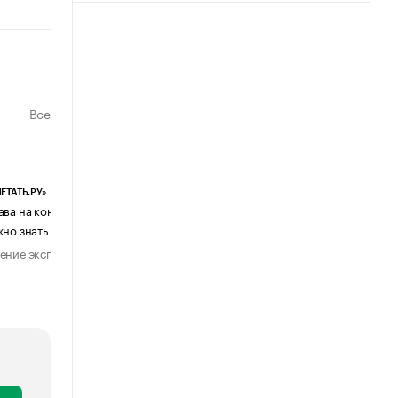
Все
ЕТАТЬ.РУ»
ЕВЧАТОВ И ПАРТНЕРЫ
ава на контент, созданный ИИ: что
Почему бизнес возвращается с
жно знать бизнесу
мессенджеров к электронной поч
ение эксперта
Мнение эксперта
28 июля 2026
1 августа 202