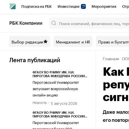
Подписка на РБК
Инвестиции
Мероприятия
Отр
Спорт
Школа управления РБК
РБК Образование
РБ
РБК Компании
Город
Стиль
Крипто
РБК Бизнес-среда
Дискусси
Выбор редакции
Менеджмент и HR
Право и бухгал
Спецпроекты СПб
Конференции СПб
Спецпроекты
Главная
ОО
Технологии и медиа
Финансы
Рынок наличной валют
Лента публикаций
Как 
ФГАОУ ВО РНИМУ ИМ. Н.И.
ПИРОГОВА МИНЗДРАВА РОССИИ
(ПИРОГОВСКИЙ УНИВЕРСИТЕТ)
Пироговский Университет
репу
запускает всероссийскую
онлайн-акцию
сиг
Новость
5 августа 2026
Даже малоз
ФГАОУ ВО РНИМУ ИМ. Н.И.
ПИРОГОВА МИНЗДРАВА РОССИИ
его повтор
(ПИРОГОВСКИЙ УНИВЕРСИТЕТ)
Пироговский Университет
подготовил более 200