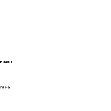
бирают
ги на