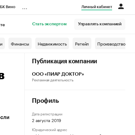
...
БК Вино
Личный кабинет
Стать экспертом
Управлять компанией
кте
азета
жи
Финансы
Недвижимость
Ретейл
Производство
Публикация компании
в
ООО «ПИАР ДОКТОР»
Рекламная деятельность
Профиль
Дата регистрации
если
2 августа 2019
Юридический адрес