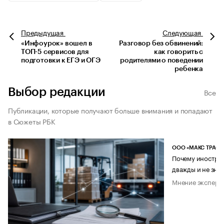
Предыдущая
Следующая
«Инфоурок» вошел в
Разговор без обвинений:
ТОП-5 сервисов для
как говорить с
подготовки к ЕГЭ и ОГЭ
родителями о поведении
ребенка
Выбор редакции
Все
Публикации, которые получают больше внимания и попадают
в Сюжеты РБК
ООО «МАКС ТРАСТ
Почему иностран
дважды и не знае
Мнение эксперт