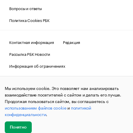
Вопросы и ответы
Политика Cookies РБК
Контактная информация
Редакция
Рассылка РБК Новости
Информация об ограничениях
Правовая информация
О соблюдении авторских прав
Мы используем cookie. Это позволяет нам анализировать
© АО «РОСБИЗНЕСКОНСАЛТИНГ»,
1995–2026.
Сообщения
и материалы информационного агентства «РБК»
взаимодействие посетителей с сайтом и делать его лучше.
(зарегистрировано Федеральной службой по надзору в сфере
Продолжая пользоваться сайтом, вы соглашаетесь с
связи, информационных технологий и массовых
использованием файлов cookie
и
политикой
коммуникаций (Роскомнадзор) 09.12.2015 за номером ИА
№ФС77-63848) сопровождаются пометкой «РБК». Отдельные
конфиденциальности
.
публикации могут содержать информацию,
не предназначенную для пользователей
до 18 лет.
companycardsfeedback@rbc.ru
Понятно