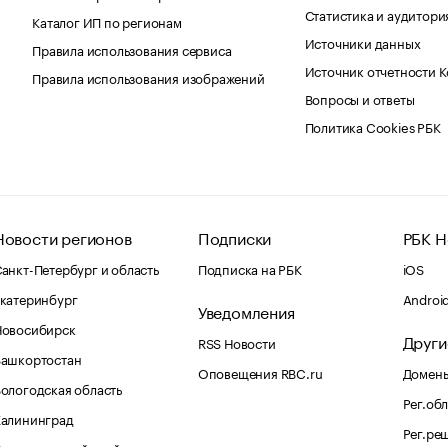
Статистика и аудитори
Каталог ИП по регионам
Источники данных
Правила использования сервиса
Источник отчетности 
Правила использования изображений
Вопросы и ответы
Политика Cookies РБК
Новости регионов
Подписки
РБК Н
анкт-Петербург и область
Подписка на РБК
iOS
катеринбург
Androi
Уведомления
Новосибирск
Други
RSS Новости
Башкортостан
Оповещения RBC.ru
Домены
ологодская область
Рег.об
Калининград
Рег.ре
раснодарский край