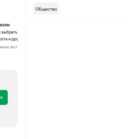
Общество
ODERN
АГЕНТСТВО АВИА ЦЕНТР
к выбрать журнальный столик:
Почему шенген перестал быть
сота и другие ключевые параметры
формальностью
ение эксперта
Мнение эксперта
29 июля 2026
31 июля 2026
я