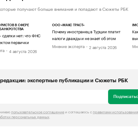
которые получают больше внимания и попадают в Сюжеты РБК
РИСТОВ В СФЕРЕ
ООО «МАКС ТРАСТ»
IM
 БАНКРОТСТВА
Почему иностранец в Турции платит
Ка
— сделки нет: что ФНС
налоги дважды и не знает об этом
вы
ектом первички
Мнение эксперта
Мн
2 августа 2026
рта
4 августа 2026
редакции: экспертные публикации и Сюжеты РБК
Подписатьс
инимаю
пользовательское соглашение
и соглашаюсь с
правилами использования
аботки персональных данных
.