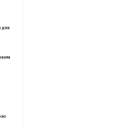
 для
соким
озе