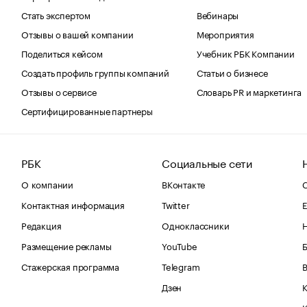
Стать экспертом
Вебинары
Отзывы о вашей компании
Мероприятия
Поделиться кейсом
Учебник РБК Компании
Создать профиль группы компаний
Статьи о бизнесе
Отзывы о сервисе
Словарь PR и маркетинга
Сертифицированные партнеры
РБК
Социальные сети
О компании
ВКонтакте
С
Контактная информация
Twitter
Е
Редакция
Одноклассники
Размещение рекламы
YouTube
Стажерская программа
Telegram
В
Дзен
К