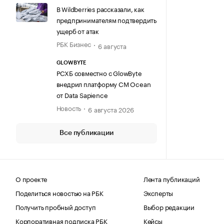
В Wildberries рассказали, как
предпринимателям подтвердить
ущерб от атак
РБК Бизнес
6 августа
GLOWBYTE
РСХБ совместно с GlowByte
внедрил платформу CM Ocean
от Data Sapience
Новость
6 августа 2026
Все публикации
О проекте
Лента публикаций
Поделиться новостью на РБК
Эксперты
Получить пробный доступ
Выбор редакции
Корпоративная подписка РБК
Кейсы