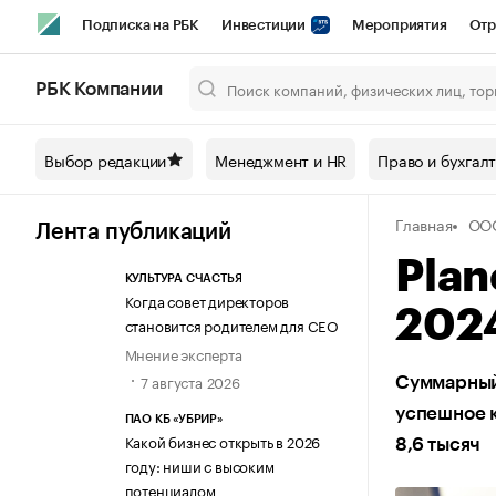
Подписка на РБК
Инвестиции
Мероприятия
Отр
Спорт
Школа управления РБК
РБК Образование
РБ
РБК Компании
Город
Стиль
Крипто
РБК Бизнес-среда
Дискусси
Выбор редакции
Менеджмент и HR
Право и бухгал
Спецпроекты СПб
Конференции СПб
Спецпроекты
Главная
ОО
Технологии и медиа
Финансы
Рынок наличной валют
Лента публикаций
Plan
КУЛЬТУРА СЧАСТЬЯ
Когда совет директоров
2024
становится родителем для CEO
Мнение эксперта
7 августа 2026
Суммарный
успешное 
ПАО КБ «УБРИР»
Какой бизнес открыть в 2026
8,6 тысяч
году: ниши с высоким
потенциалом