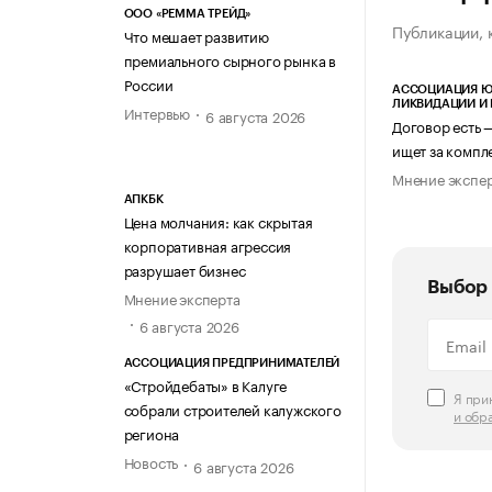
ООО «РЕММА ТРЕЙД»
Публикации, 
Что мешает развитию
премиального сырного рынка в
России
АССОЦИАЦИЯ Ю
ЛИКВИДАЦИИ И
Интервью
6 августа 2026
Договор есть 
ищет за компл
Мнение экспе
АПКБК
Цена молчания: как скрытая
корпоративная агрессия
разрушает бизнес
Выбор 
Мнение эксперта
6 августа 2026
АССОЦИАЦИЯ ПРЕДПРИНИМАТЕЛЕЙ
«Стройдебаты» в Калуге
Я пр
собрали строителей калужского
и обр
региона
Новость
6 августа 2026