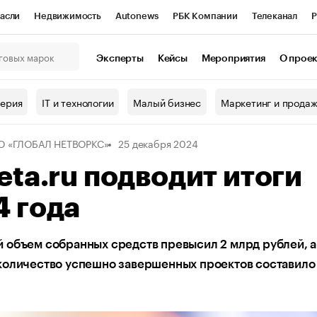
асли
Недвижимость
Autonews
РБК Компании
Телеканал
Р
К Курсы
РБК Life
Тренды
Визионеры
Национальные проекты
Эксперты
Кейсы
Мероприятия
О прое
онный клуб
Исследования
Кредитные рейтинги
Франшизы
Г
терия
IT и технологии
Малый бизнес
Маркетинг и прода
Проверка контрагентов
Политика
Экономика
Бизнес
О «ГЛОБАЛ НЕТВОРКС»
25 декабря 2024
ы
eta.ru подводит итоги
 года
 объем собранных средств превысил 2 млрд рублей, 
количество успешно завершенных проектов составило