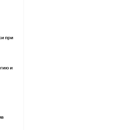
ки при
егию и
ив