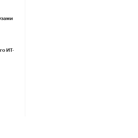
узами
го ИТ-