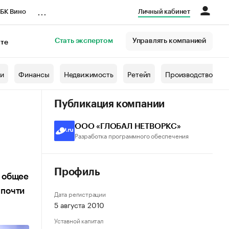
...
БК Вино
Личный кабинет
Стать экспертом
Управлять компанией
кте
азета
жи
Финансы
Недвижимость
Ретейл
Производство
Публикация компании
ООО «ГЛОБАЛ НЕТВОРКС»
Разработка программного обеспечения
Профиль
а общее
 почти
Дата регистрации
5 августа 2010
Уставной капитал