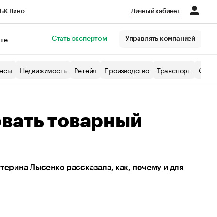
БК Вино
Личный кабинет
Город
Стать экспертом
Управлять компанией
кте
нсы
Недвижимость
Ретейл
Производство
Транспорт
Образ
овать товарный
терина Лысенко рассказала, как, почему и для