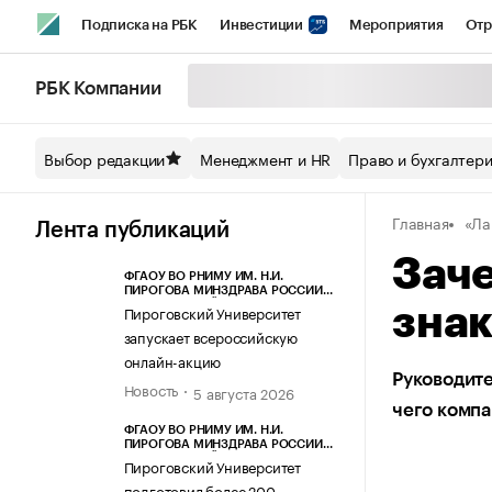
Подписка на РБК
Инвестиции
Мероприятия
Отр
Спорт
Школа управления РБК
РБК Образование
РБ
РБК Компании
Стиль
Крипто
РБК Бизнес-среда
Дискуссионный кл
Выбор редакции
Менеджмент и HR
Право и бухгалтер
Спецпроекты СПб
Конференции СПб
Спецпроекты
Главная
«Ла
Технологии и медиа
Финансы
Рынок наличной валют
Лента публикаций
Заче
ФГАОУ ВО РНИМУ ИМ. Н.И.
ПИРОГОВА МИНЗДРАВА РОССИИ
(ПИРОГОВСКИЙ УНИВЕРСИТЕТ)
Пироговский Университет
зна
запускает всероссийскую
онлайн-акцию
Руководите
Новость
5 августа 2026
чего компа
ФГАОУ ВО РНИМУ ИМ. Н.И.
ПИРОГОВА МИНЗДРАВА РОССИИ
(ПИРОГОВСКИЙ УНИВЕРСИТЕТ)
Пироговский Университет
подготовил более 200