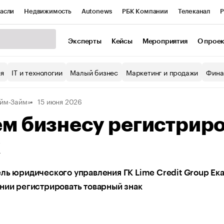
асли
Недвижимость
Autonews
РБК Компании
Телеканал
Р
К Курсы
РБК Life
Тренды
Визионеры
Национальные проекты
Эксперты
Кейсы
Мероприятия
О прое
уб
Исследования
Кредитные рейтинги
Франшизы
Газета
ия
IT и технологии
Малый бизнес
Маркетинг и продажи
Фина
Проверка контрагентов
Политика
Экономика
Бизнес
йм-Займ»
15 июня 2026
ы
м бизнесу регистрир
к
ль юридического управления ГК Lime Credit Group Ека
нии регистрировать товарный знак