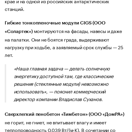
крае и на одной из российских антарктических
станций.
Гибкие тонкопленочные модули CIGS (ООО
монтируются на фасады, навесы и даже
«Солартек»)
на палатки. Они не боятся града, выдерживают
нагрузку при ходьбе, а заявляемый срок службы — 25
лет.
«Наша главная задача — делать солнечную
энергетику доступной там, где классические
решения (стеклянные модули) невозможно
использовать», — пояснил коммерческий
директор компании Владислав Суханов.
Сверхлегкий пенобетон «Тимбетон» (ООО «ДомРА»)
не горит, не гниет, не впитывает влагу и имеет
теплопроводность 0,039 Вт/(м·К). В сочетании со