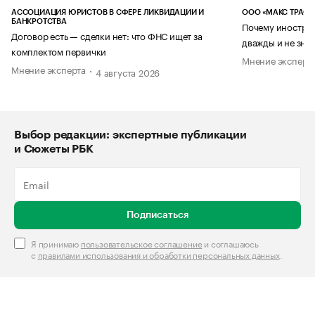
АССОЦИАЦИЯ ЮРИСТОВ В СФЕРЕ ЛИКВИДАЦИИ И
ООО «МАКС ТРАСТ
БАНКРОТСТВА
Почему иностран
Договор есть — сделки нет: что ФНС ищет за
дважды и не знае
комплектом первички
Мнение эксперт
Мнение эксперта
4 августа 2026
Выбор редакции: экспертные публикации
и Сюжеты РБК
Подписаться
Я принимаю
пользовательское соглашение
и соглашаюсь
с
правилами использования и обработки персональных данных
.