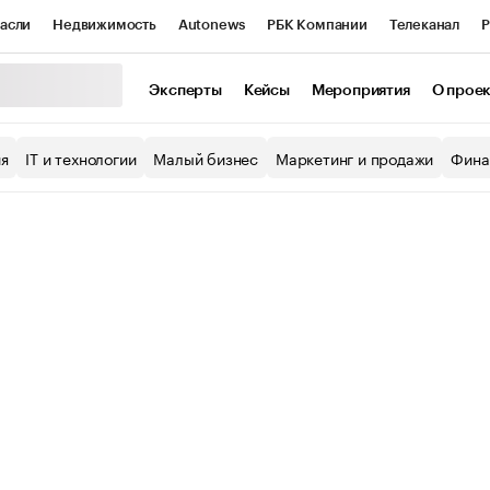
асли
Недвижимость
Autonews
РБК Компании
Телеканал
Р
К Курсы
РБК Life
Тренды
Визионеры
Национальные проекты
Эксперты
Кейсы
Мероприятия
О прое
уб
Исследования
Кредитные рейтинги
Франшизы
Газета
ия
IT и технологии
Малый бизнес
Маркетинг и продажи
Фина
Проверка контрагентов
Политика
Экономика
Бизнес
ы