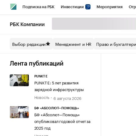
Подписка на РБК
Инвестиции
Мероприятия
Отр
Спорт
Школа управления РБК
РБК Образование
РБ
РБК Компании
Стиль
Крипто
РБК Бизнес-среда
Дискуссионный кл
Выбор редакции
Менеджмент и HR
Право и бухгалтер
Спецпроекты СПб
Конференции СПб
Спецпроекты
Технологии и медиа
Финансы
Рынок наличной валют
Лента публикаций
PUNKT E
PUNKT E: 5 лет развития
зарядной инфраструктуры
Новость
6 августа 2026
БФ «АБСОЛЮТ—ПОМОЩЬ»
БФ «Абсолют—Помощь»
опубликовал годовой отчет за
2025 год
Новость