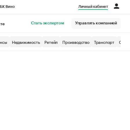
БК Вино
Личный кабинет
Город
Стать экспертом
Управлять компанией
кте
нсы
Недвижимость
Ретейл
Производство
Транспорт
Образ