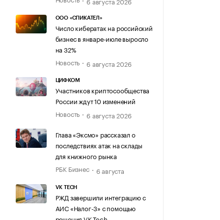
6 августа 2026
ООО «СПИКАТЕЛ»
Число кибератак на российский
бизнес в январе-июле выросло
на 32%
Новость
6 августа 2026
ЦИФКОМ
Участников криптосообщества
России ждут 10 изменений
Новость
6 августа 2026
Глава «Эксмо» рассказал о
последствиях атак на склады
для книжного рынка
РБК Бизнес
6 августа
VK TECH
РЖД завершили интеграцию с
АИС «Налог-3» с помощью
решения VK Tech