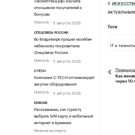
«ТвояАптека.рф» изучила
с
искусств
отношение покупателей к
актуальным
бонусам
Новость
5 августа 2026
Теги
СПЕЦСВЯЗЬ РОССИИ
Во Владимире прошел молебен
IT и техноло
небесному покровителю
Спецсвязи России
Новость
5 августа 2026
Предыду
C-TECH
Компания C-TECH оптимизирует
Как меняе
через 10 
закупки оборудования
Новость
5 августа 2026
ESIM365
Рассказываю, как туристу
выбрать SIM-карту и мобильный
интернет в Армении
Мнение эксперта