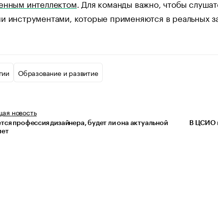
енным интеллектом
. Для команды важно, чтобы слушате
и инструментами, которые применяются в реальных за
гии
Образование и развитие
щая
новость
тся профессия дизайнера, будет ли она актуальной
В ЦСИО 
лет