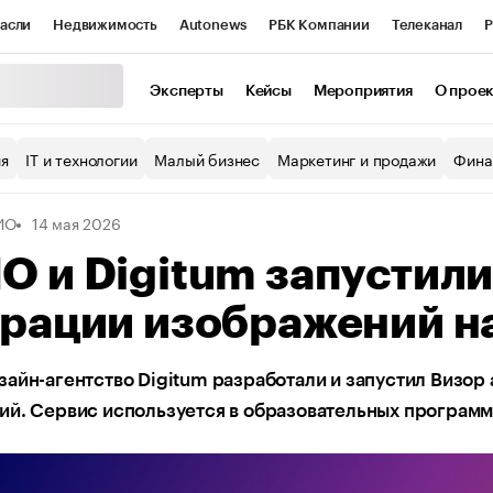
асли
Недвижимость
Autonews
РБК Компании
Телеканал
Р
К Курсы
РБК Life
Тренды
Визионеры
Национальные проекты
Эксперты
Кейсы
Мероприятия
О прое
уб
Исследования
Кредитные рейтинги
Франшизы
Газета
ия
IT и технологии
Малый бизнес
Маркетинг и продажи
Фина
Проверка контрагентов
Политика
Экономика
Бизнес
ИО
14 мая 2026
ы
 и Digitum запустили
рации изображений н
айн-агентство Digitum разработали и запустил Визор 
ий. Сервис используется в образовательных программ