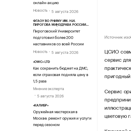
онлайн-акцию
Новость
5 августа 2026
ФГАОУ ВО РНИМУ ИМ. Н.И.
ПИРОГОВА МИНЗДРАВА РОССИИ
(ПИРОГОВСКИЙ УНИВЕРСИТЕТ)
Пироговский Университет
Источник изо
подготовил более 200
наставников со всей России
ЦСИО совме
Новость
5 августа 2026
сервис для
«OWC» LTD
практическ
Как сохранить бюджет на ДМС,
если страховая подняла цену в
пригодный 
1,5 раза
Мнение эксперта
Сервис ори
5 августа 2026
предприним
иллюстраци
«КАЛИБР»
Оружейная мастерская в
цветовую г
Москве: ремонт оружия и услуги
перед сезоном
Ключевой з