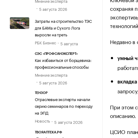
Мнение эксперта
сохраняя п
5 августа 2026
экспертизы
Затраты на строительство ТЭС
технологий
для БАМа и Сухого Лога
выросли на треть
Недавно в 
РБК Бизнес
5 августа
СЭС «ПРОФСАНЭКСПЕРТ»
умный ч
Как избавиться от борщевика:
работат
профессиональные способы
Мнение эксперта
вкладка
5 августа 2026
запросу
ТЕНЗОР
Отраслевые эксперты начали
При этом с
серию семинаров по переходу
на ЭПД
описанию.
Новость
5 августа 2026
ЦСИО плани
ТВОЯАПТЕКА.РФ