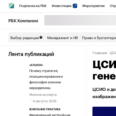
Подписка на РБК
Инвестиции
Мероприятия
Отр
Спорт
Школа управления РБК
РБК Образование
РБ
РБК Компании
Стиль
Крипто
РБК Бизнес-среда
Дискуссионный кл
Выбор редакции
Менеджмент и HR
Право и бухгалтер
Спецпроекты СПб
Конференции СПб
Спецпроекты
Главная
ЦС
Технологии и медиа
Финансы
Рынок наличной валют
Лента публикаций
ЦСИО
«АЛЬКОН»
Почему стратегия,
гене
позиционирование и
философия клиники
неразделимы
ЦСИО и диз
Мнение эксперта
изображен
6 августа 2026
КОМПАНИЯ ПРАКТИКА
Федеральный застройщик