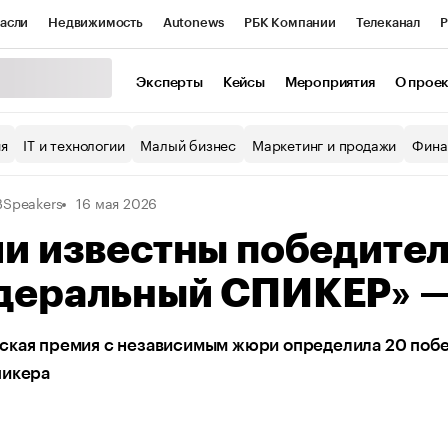
асли
Недвижимость
Autonews
РБК Компании
Телеканал
Р
К Курсы
РБК Life
Тренды
Визионеры
Национальные проекты
Эксперты
Кейсы
Мероприятия
О прое
уб
Исследования
Кредитные рейтинги
Франшизы
Газета
ия
IT и технологии
Малый бизнес
Маркетинг и продажи
Фина
Проверка контрагентов
Политика
Экономика
Бизнес
Speakers
16 мая 2026
ы
и известны победите
деральный СПИКЕР» 
ская премия с независимым жюри определила 20 побед
пикера