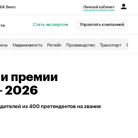
БК Вино
Личный кабинет
Город
Стать экспертом
Управлять компанией
кте
нсы
Недвижимость
Ретейл
Производство
Транспорт
Образ
ли премии
— 2026
ителей из 400 претендентов на звание