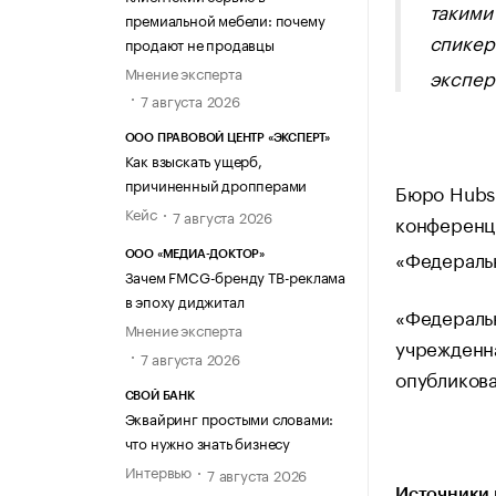
такими
премиальной мебели: почему
спикер
продают не продавцы
Мнение эксперта
экспер
7 августа 2026
ООО ПРАВОВОЙ ЦЕНТР «ЭКСПЕРТ»
Как взыскать ущерб,
причиненный дропперами
Бюро Hubsp
Кейс
7 августа 2026
конференц
«Федеральн
ООО «МЕДИА-ДОКТОР»
Зачем FMCG-бренду ТВ-реклама
в эпоху диджитал
«Федераль
Мнение эксперта
учрежденн
7 августа 2026
опубликов
СВОЙ БАНК
Эквайринг простыми словами:
что нужно знать бизнесу
Интервью
7 августа 2026
Источники 