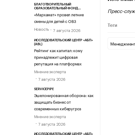
БЛАГОТВОРИТЕЛЬНЫЙ
Пресс-служ
ОБРАЗОВАТЕЛЬНЫЙ ФОНД
«МАРХАМАТ»
«Мархамат» провел летние
смены для детей с ОВЗ
Теги
Новость
7 августа 2026
ИССЛЕДОВАТЕЛЬСКИЙ ЦЕНТР «АБП»
Менеджмент
(ABL)
Рейтинг как капитал: кому
принадлежит цифровая
репутация на платформах
Мнение эксперта
7 августа 2026
SERVICEPIPE
Эшелонированная оборона: как
защищать бизнес от
современных киберугроз
Мнение эксперта
7 августа 2026
ИССЛЕДОВАТЕЛЬСКИЙ ЦЕНТР «АБП»