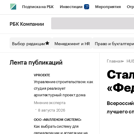
Подписка на РБК
Инвестиции
Мероприятия
Отр
Спорт
Школа управления РБК
РБК Образование
РБ
РБК Компании
Стиль
Крипто
РБК Бизнес-среда
Дискуссионный кл
Выбор редакции
Менеджмент и HR
Право и бухгалтер
Спецпроекты СПб
Конференции СПб
Спецпроекты
Главная
HUB
Технологии и медиа
Финансы
Рынок наличной валют
Лента публикаций
Стал
VPROEKTE
Управление строительством: как
«Фе
студия реализует
архитектурный проект дома
Мнение эксперта
Всероссий
8 августа 2026
лучшего с
ООО «МАЛЛЕНОМ СИСТЕМС»
Как выбрать систему для
сериализации и агрегации на