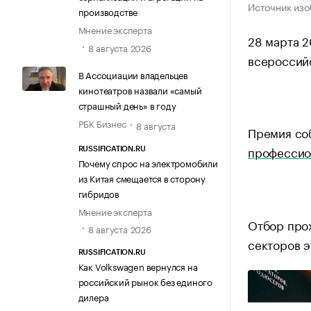
Источник из
производстве
Мнение эксперта
28 марта 2
8 августа 2026
всероссий
В Ассоциации владельцев
кинотеатров назвали «самый
страшный день» в году
РБК Бизнес
8 августа
Премия соб
профессио
RUSSIFICATION.RU
Почему спрос на электромобили
из Китая смещается в сторону
гибридов
Мнение эксперта
Отбор прох
8 августа 2026
секторов э
RUSSIFICATION.RU
Как Volkswagen вернулся на
российский рынок без единого
дилера