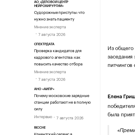
АО «ДЕЛОВОЙ ЦЕНТР
НЕЙРОХИРУРГИИ»
Судорожные приступы: что
нужно знать пациенту
Мнение эксперта
7 августа 2026
СПЕКТРДАТА
Из общего 
Проверка кандидатов для
заседания
кадрового агентства: как
питчингов 
повысить качество отбора
Мнение эксперта
7 августа 2026
АНО «АИПР»
Почему московские зарядные
Елена Гри
станции работают не в полную
победителя
силу
была прият
Интервью
7 августа 2026
«Преми
RICCHE
Клиентский сервис в