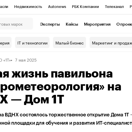
асли
Недвижимость
Autonews
РБК Компании
Телеканал
Р
К Курсы
РБК Life
Тренды
Визионеры
Национальные проекты
Эксперты
Кейсы
Мероприятия
О прое
онный клуб
Исследования
Кредитные рейтинги
Франшизы
Г
терия
IT и технологии
Малый бизнес
Маркетинг и прода
Проверка контрагентов
Политика
Экономика
Бизнес
 «1Т»
7 мая 2025
ы
я жизнь павильона
дрометеорология» на
Х — Дом 1Т
на ВДНХ состоялось торжественное открытие Дома 1Т
ной площадки для обучения и развития ИТ-специалис