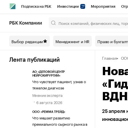
Подписка на РБК
Инвестиции
Мероприятия
Отр
Спорт
Школа управления РБК
РБК Образование
РБ
РБК Компании
Город
Стиль
Крипто
РБК Бизнес-среда
Дискусси
Выбор редакции
Менеджмент и HR
Право и бухгал
Спецпроекты СПб
Конференции СПб
Спецпроекты
Главная
ООО
Технологии и медиа
Финансы
Рынок наличной валют
Лента публикаций
Нова
АО «ДЕЛОВОЙ ЦЕНТР
НЕЙРОХИРУРГИИ»
Что чувствует пациент, узнав о
«Ги
тяжелом диагнозе
ВДН
Мнение эксперта
6 августа 2026
25 апреля 
ООО «РЕММА ТРЕЙД»
Что мешает развитию
инновацион
премиального сырного рынка в