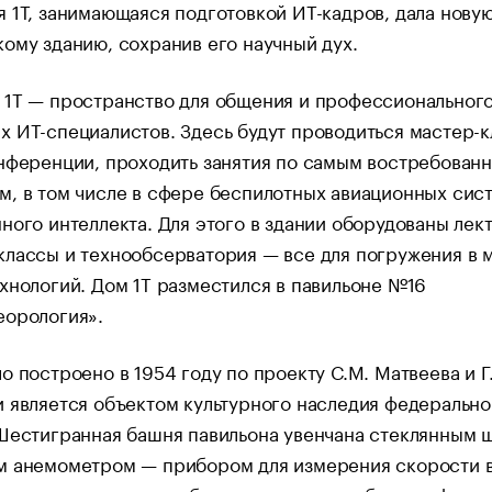
 1Т, занимающаяся подготовкой ИТ-кадров, дала нову
ому зданию, сохранив его научный дух.
 1Т — пространство для общения и профессионального
 ИТ-специалистов. Здесь будут проводиться мастер-к
нференции, проходить занятия по самым востребован
, в том числе в сфере беспилотных авиационных сис
ного интеллекта. Для этого в здании оборудованы лек
лассы и технообсерватория — все для погружения в 
хнологий. Дом 1Т разместился в павильоне №16
еорология».
о построено в 1954 году по проекту С.М. Матвеева и Г
 является объектом культурного наследия федерально
 Шестигранная башня павильона увенчана стеклянным 
м анемометром — прибором для измерения скорости в