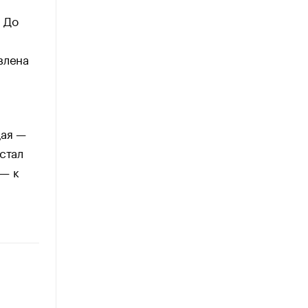
 До
влена
щая —
стал
 — к