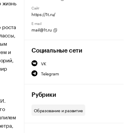
ю жизнь
Сайт
https://1t.ru/
E-mail
 роста
mail@1t.ru
лассы,
ным
тем и
Социальные сети
торий,
VK
мир
Telegram
Рубрики
.И.
го
Образование и развитие
шпилем
етра,