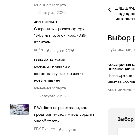
Мнение эксперта
Предыду
6 августа 2026
Подведен
интеллек
АВИ КЭПИТАЛ
Сохранить агроэкспортеру
194,5 млн рублей: кейс «АВИ
Выбор 
Кэпитал»
Публикации, 
Кейс
6 августа 2026
НОВАЯ АНАТОМИЯ
АССОЦИАЦИЯ Ю
Мужчины пришли к
ЛИКВИДАЦИИ И
косметологу: как выглядит
Договор есть 
новый пациент
ищет за компл
Мнение эксперта
Мнение экспе
6 августа 2026
В Wildberries рассказали, как
предпринимателям подтвердить
Выбор 
ущерб от атак
РБК Бизнес
6 августа