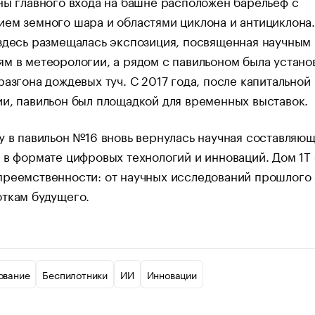
ны главного входа на башне расположен барельеф с
ем земного шара и областями циклона и антициклона.
здесь размещалась экспозиция, посвященная научным
м в метеорологии, а рядом с павильоном была устано
разгона дождевых туч. С 2017 года, после капитальной
и, павильон был площадкой для временных выставок.
у в павильон №16 вновь вернулась научная составляю
 в формате цифровых технологий и инноваций. Дом 1Т 
преемственности: от научных исследований прошлого
ткам будущего.
ование
Беспилотники
ИИ
Инновации