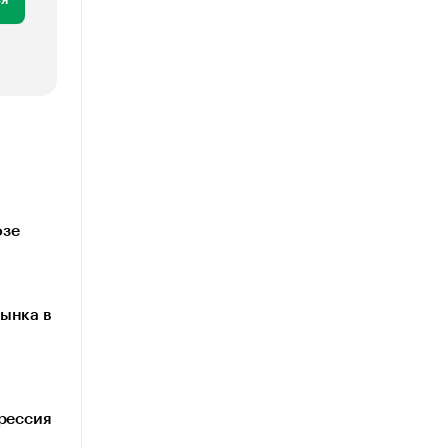
озе
ынка в
грессия