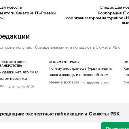
щая
новость
Следующая
но
ы итоги Хакатона 1Т «Роевой
Корпорация 1Т 
т»
соорганизатором на турнире «
выс
редакции
которые получают больше внимания и попадают в Сюжеты РБК
РИСТОВ В СФЕРЕ
ООО «МАКС ТРАСТ»
IM
 БАНКРОТСТВА
Почему иностранец в Турции платит
Ка
— сделки нет: что ФНС
налоги дважды и не знает об этом
вы
ектом первички
Мнение эксперта
Мн
2 августа 2026
рта
4 августа 2026
редакции: экспертные публикации и Сюжеты РБК
Подписатьс