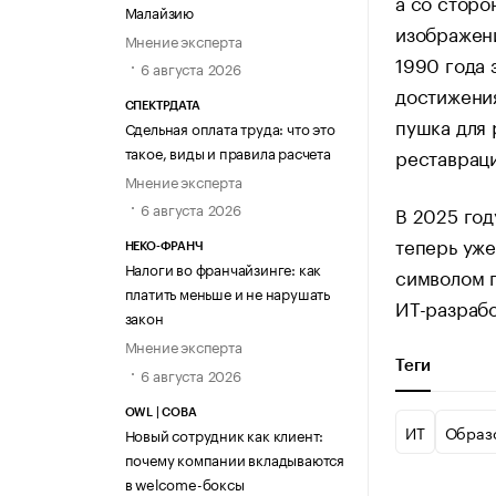
а со сторо
Малайзию
изображени
Мнение эксперта
1990 года 
6 августа 2026
достижения
СПЕКТРДАТА
пушка для 
Сдельная оплата труда: что это
такое, виды и правила расчета
реставраци
Мнение эксперта
6 августа 2026
В 2025 год
теперь уже
НЕКО-ФРАНЧ
Налоги во франчайзинге: как
символом 
платить меньше и не нарушать
ИТ-разрабо
закон
Мнение эксперта
Теги
6 августа 2026
OWL | СОВА
ИТ
Образ
Новый сотрудник как клиент:
почему компании вкладываются
в welcome-боксы