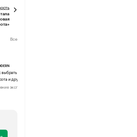
вость
стала
Новая
ота»
Все
ODERN
АГЕНТСТВО АВИА ЦЕНТР
к выбрать журнальный столик:
Почему шенген перестал быть
сота и другие ключевые параметры
формальностью
ение эксперта
Мнение эксперта
29 июля 2026
31 июля 2026
я