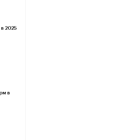
 в 2025
рм в