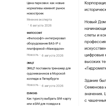
Корпорация
Цена парковки: как новые
нормативы изменят рынок
историческ
новостроек
Мнение эксперта
Новый Дом
6 августа 2026
начинающих
слеты и ко
ФИЛОСОФТ
«Философт» интегрировал
профессиям
оборудование BAS-IP с
искусствен
платформой «Мажордом»
цифровые к
Новость
6 августа 2026
высоких те
ЭМЦТ
«Гидромет
ЭМЦТ поставила тренажер для
судомехаников в Морской
колледж в Петербурге
Здание был
Новость
6 августа 2026
Семенова и
значения.
ESIM365
Как туристу выбрать SIM-карту
с чашечны
или eSIM для поездки в