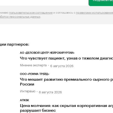
инимаю
пользовательское соглашение
и соглашаюсь с
правилами использования
аботки персональных данных
.
ии партнеров:
АО «ДЕЛОВОЙ ЦЕНТР НЕЙРОХИРУРГИИ»
Что чувствует пациент, узнав о тяжелом диагн
Мнение эксперта
6 августа 2026
ООО «РЕММА ТРЕЙД»
Что мешает развитию премиального сырного р
России
Интервью
6 августа 2026
АПКБК
Цена молчания: как скрытая корпоративная а
разрушает бизнес