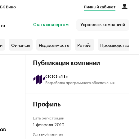
...
БК Вино
Личный кабинет
Стать экспертом
Управлять компанией
кте
азета
жи
Финансы
Недвижимость
Ретейл
Производство
Публикация компании
ООО «1Т»
Разработка программного обеспечения
Профиль
Дата регистрации
 —
1 февраля 2010
тов
Уставной капитал