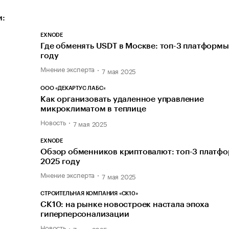
и:
EXNODE
Где обменять USDT в Москве: топ-3 платформы
году
Мнение эксперта
7 мая 2025
ООО «ДЕКАРТУС ЛАБС»
Как организовать удаленное управление
микроклиматом в теплице
Новость
7 мая 2025
EXNODE
Обзор обменников криптовалют: топ-3 платфо
2025 году
Мнение эксперта
7 мая 2025
СТРОИТЕЛЬНАЯ КОМПАНИЯ «СК10»
СК10: на рынке новостроек настала эпоха
гиперперсонализации
Новость
7 мая 2025