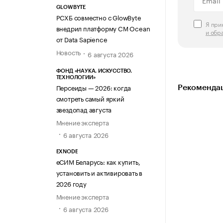
GLOWBYTE
РСХБ совместно с GlowByte
Я пр
внедрил платформу CM Ocean
и обр
от Data Sapience
Новость
6 августа 2026
ФОНД «НАУКА. ИСКУССТВО.
ТЕХНОЛОГИИ»
Персеиды — 2026: когда
Рекомендац
смотреть самый яркий
звездопад августа
Мнение эксперта
6 августа 2026
EXNODE
еСИМ Беларусь: как купить,
установить и активировать в
2026 году
Мнение эксперта
6 августа 2026