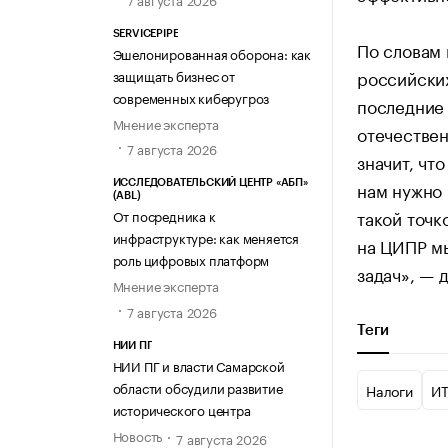
SERVICEPIPE
По словам 
Эшелонированная оборона: как
российски
защищать бизнес от
современных киберугроз
последние 
Мнение эксперта
отечествен
7 августа 2026
значит, чт
нам нужно 
ИССЛЕДОВАТЕЛЬСКИЙ ЦЕНТР «АБП»
(ABL)
такой точк
От посредника к
инфраструктуре: как меняется
на ЦИПР мы
роль цифровых платформ
задач», — 
Мнение эксперта
7 августа 2026
Теги
НИИ ПГ
НИИ ПГ и власти Самарской
области обсудили развитие
Налоги
И
исторического центра
Новость
7 августа 2026