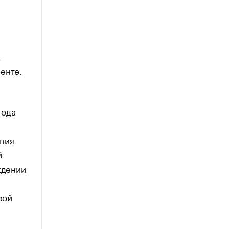
х
енте.
года
ния
й
ждении
рой