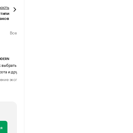
вость
стили
лаков
Все
ODERN
АГЕНТСТВО АВИА ЦЕНТР
к выбрать журнальный столик:
Почему шенген перестал быть
сота и другие ключевые параметры
формальностью
ение эксперта
Мнение эксперта
29 июля 2026
31 июля 2026
я