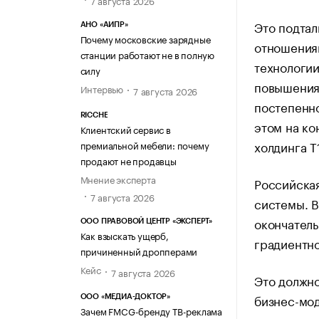
Это подтал
АНО «АИПР»
Почему московские зарядные
отношения
станции работают не в полную
технологии
силу
повышения 
Интервью
7 августа 2026
постепенн
RICCHE
этом на к
Клиентский сервис в
холдинга Т
премиальной мебели: почему
продают не продавцы
Мнение эксперта
Российская
7 августа 2026
системы. В
окончатель
ООО ПРАВОВОЙ ЦЕНТР «ЭКСПЕРТ»
Как взыскать ущерб,
градиентн
причиненный дропперами
Кейс
7 августа 2026
Это должно
бизнес-мо
ООО «МЕДИА-ДОКТОР»
Зачем FMCG-бренду ТВ-реклама