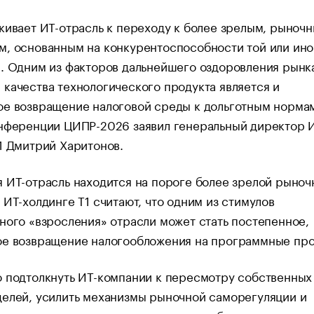
кивает ИТ-отрасль к переходу к более зрелым, рыноч
м, основанным на конкурентоспособности той или ино
. Одним из факторов дальнейшего оздоровления рынк
качества технологического продукта является и
ое возвращение налоговой среды к дольготным норма
онференции ЦИПР-2026 заявил генеральный директор 
1 Дмитрий Харитонов.
 ИТ-отрасль находится на пороге более зрелой рыноч
 ИТ-холдинге Т1 считают, что одним из стимулов
ного «взросления» отрасли может стать постепенное,
ое возвращение налогообложения на программные про
 подтолкнуть ИТ-компании к пересмотру собственных
делей, усилить механизмы рыночной саморегуляции и