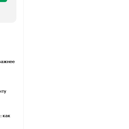
 важнее
нту
: как