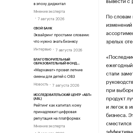
вывести с
в эпоху диджитал
Мнение эксперта
По словам 
7 августа 2026
изменений
СВОЙ БАНК
ассортимен
Эквайринг простыми словами:
зрелых оте
что нужно знать бизнесу
Интервью
7 августа 2026
«Последни
БЛАГОТВОРИТЕЛЬНЫЙ
ежегодный 
ОБРАЗОВАТЕЛЬНЫЙ ФОНД
«МАРХАМАТ»
«Мархамат» провел летние
стали заме
смены для детей с ОВЗ
руководст
Новость
7 августа 2026
при выборе
ИССЛЕДОВАТЕЛЬСКИЙ ЦЕНТР «АБП»
продукт лу
(ABL)
Рейтинг как капитал: кому
и легок в 
принадлежит цифровая
бизнеса. Э
репутация на платформах
сместился
Мнение эксперта
эффективн
7 августа 2026