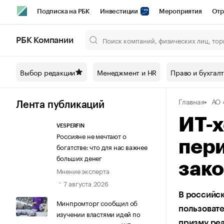
Подписка на РБК
Инвестиции
Мероприятия
Отр
Спорт
Школа управления РБК
РБК Образование
РБ
РБК Компании
Город
Стиль
Крипто
РБК Бизнес-среда
Дискусси
Выбор редакции
Менеджмент и HR
Право и бухгал
Спецпроекты СПб
Конференции СПб
Спецпроекты
Главная
АО 
Технологии и медиа
Финансы
Рынок наличной валют
Лента публикаций
ИТ-х
VESPERFIN
Россияне не мечтают о
пери
богатстве: что для нас важнее
больших денег
зак
Мнение эксперта
7 августа 2026
В российс
Минпромторг сообщил об
пользовате
изучении властями идей по
призму ре