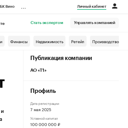
...
БК Вино
Личный кабинет
Стать экспертом
Управлять компанией
кте
азета
жи
Финансы
Недвижимость
Ретейл
Производство
Публикация компании
АО «Т1»
Т
Профиль
Дата регистрации
7 мая 2025
 и
Уставной капитал
з
100 000 000 ₽