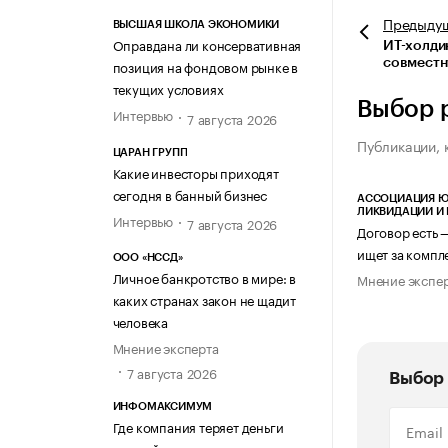
Предыду
ВЫСШАЯ ШКОЛА ЭКОНОМИКИ
Оправдана ли консервативная
ИТ-холдин
совместн
позиция на фондовом рынке в
текущих условиях
Выбор 
Интервью
7 августа 2026
Публикации, 
ЦАРАН ГРУПП
Какие инвесторы приходят
сегодня в банный бизнес
АССОЦИАЦИЯ Ю
ЛИКВИДАЦИИ И
Интервью
7 августа 2026
Договор есть 
ищет за компл
ООО «НССД»
Личное банкротство в мире: в
Мнение экспе
каких странах закон не щадит
человека
Мнение эксперта
7 августа 2026
Выбор 
ИНФОМАКСИМУМ
Где компания теряет деньги