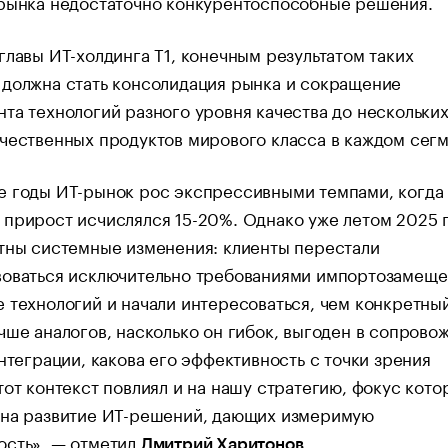
 рынка недостаточно конкурентоспособные решения.
главы ИТ-холдинга Т1, конечным результатом таких
 должна стать консолидация рынка и сокращение
та технологий разного уровня качества до нескольки
чественных продуктов мирового класса в каждом сегм
е годы ИТ-рынок рос экспрессивными темпами, когда
прирост исчислялся 15-20%. Однако уже летом 2025 
тны системные изменения: клиенты перестали
воваться исключительно требованиями импортозамеще
 технологий и начали интересоваться, чем конкретны
чше аналогов, насколько он гибок, выгоден в сопрово
интеграции, какова его эффективность с точки зрения
тот контекст повлиял и на нашу стратегию, фокус кото
 на развитие ИТ-решений, дающих измеримую
ость», — отметил
.
Дмитрий Харитонов