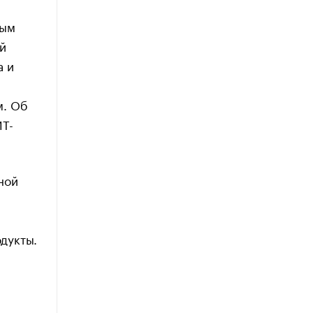
ным
й
а и
м. Об
ИТ-
ной
дукты.