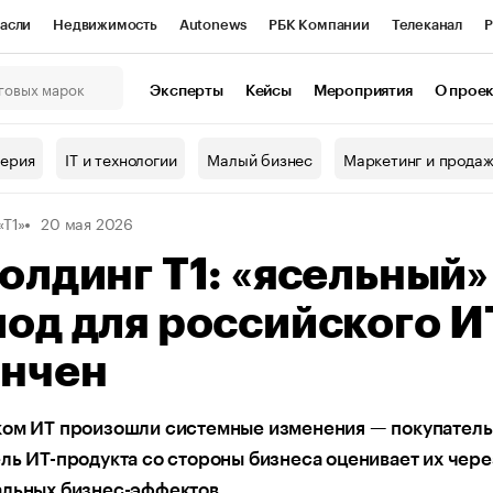
асли
Недвижимость
Autonews
РБК Компании
Телеканал
Р
К Курсы
РБК Life
Тренды
Визионеры
Национальные проекты
Эксперты
Кейсы
Мероприятия
О прое
онный клуб
Исследования
Кредитные рейтинги
Франшизы
Г
терия
IT и технологии
Малый бизнес
Маркетинг и прода
Проверка контрагентов
Политика
Экономика
Бизнес
«Т1»
20 мая 2026
ы
олдинг Т1: «ясельный»
од для российского И
ончен
ком ИТ произошли системные изменения — покупатель
ль ИТ-продукта со стороны бизнеса оценивает их чере
альных бизнес-эффектов