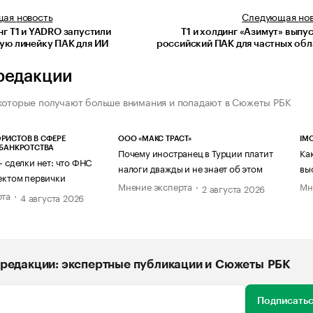
щая
новость
Следующая
но
г T1 и YADRO запустили
Т1 и холдинг «Азимут» выпу
ую линейку ПАК для ИИ
российский ПАК для частных об
редакции
которые получают больше внимания и попадают в Сюжеты РБК
РИСТОВ В СФЕРЕ
ООО «МАКС ТРАСТ»
IM
 БАНКРОТСТВА
Почему иностранец в Турции платит
Ка
— сделки нет: что ФНС
налоги дважды и не знает об этом
вы
ектом первички
Мнение эксперта
Мн
2 августа 2026
рта
4 августа 2026
редакции: экспертные публикации и Сюжеты РБК
Подписатьс