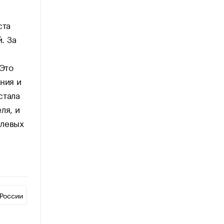
ста
. За
«Это
ния и
стала
ля, и
слевых
России