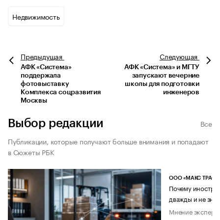
Недвижимость
Предыдущая
Следующая
АФК «Система»
АФК «Система» и МГТУ
поддержала
запускают вечерние
фотовыставку
школы для подготовки
Комплекса соцразвития
инженеров
Москвы
Выбор редакции
Все
Публикации, которые получают больше внимания и попадают
в Сюжеты РБК
ООО «МАКС ТРАСТ
Почему иностран
дважды и не знае
Мнение эксперт