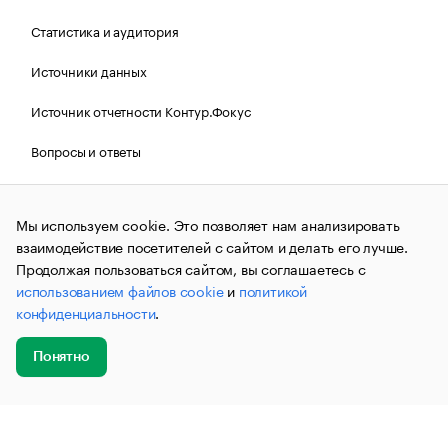
Статистика и аудитория
Источники данных
Источник отчетности Контур.Фокус
Вопросы и ответы
Политика Cookies РБК
Мы используем cookie. Это позволяет нам анализировать
взаимодействие посетителей с сайтом и делать его лучше.
Контактная информация
Редакция
Продолжая пользоваться сайтом, вы соглашаетесь с
использованием файлов cookie
и
политикой
Рассылка РБК Новости
конфиденциальности
.
Информация об ограничениях
Понятно
Правовая информация
О соблюдении авторских прав
Добавить
Главное
Эксперты
Кейсы
Мероприятия
новость
© АО «РОСБИЗНЕСКОНСАЛТИНГ»,
1995–2026.
Сообщения
и материалы информационного агентства «РБК»