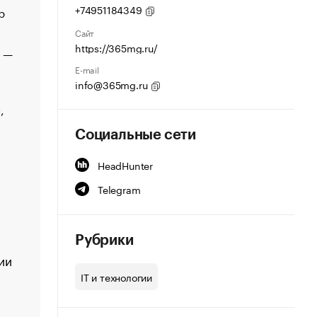
+74951184349
р
Сайт
https://365mg.ru/
о —
E-mail
info@365mg.ru
,
Социальные сети
HeadHunter
Telegram
Рубрики
ии
IT и технологии