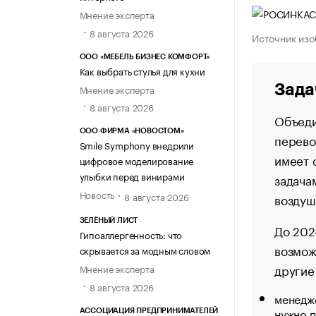
Мнение эксперта
8 августа 2026
Источник изо
ООО «МЕБЕЛЬ БИЗНЕС КОМФОРТ»
Как выбрать стулья для кухни
Зада
Мнение эксперта
8 августа 2026
Объеди
ООО ФИРМА «НОВОСТОМ»
перево
Smile Symphony внедрили
имеет 
цифровое моделирование
улыбки перед винирами
задача
Новость
8 августа 2026
воздуш
ЗЕЛЁНЫЙ ЛИСТ
До 202
Гипоаллергенность: что
возмож
скрывается за модным словом
другие
Мнение эксперта
8 августа 2026
менедже
нужно п
АССОЦИАЦИЯ ПРЕДПРИНИМАТЕЛЕЙ