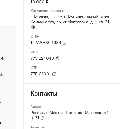
10 000 ₽
Юридический адрес
г. Москва, вн.тер. г. Муниципальный округ
Коммунарка, пр-кт Магеллана, д. 1, кв. 31
ОГРН
1227700314984
ИНН
й,
7751224046
КПП
м,
775101001
Контакты
и
Адрес
Россия, г. Москва, Проспект Магеллана 1,
д. 31
а
Телефон