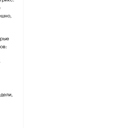
е
ешно,
орые
ов:
з
дели,