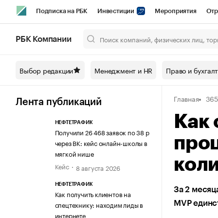
Подписка на РБК
Инвестиции
Мероприятия
Отр
Спорт
Школа управления РБК
РБК Образование
РБ
РБК Компании
Город
Стиль
Крипто
РБК Бизнес-среда
Дискусси
Выбор редакции
Менеджмент и HR
Право и бухгал
Спецпроекты СПб
Конференции СПб
Спецпроекты
Главная
365
Технологии и медиа
Финансы
Рынок наличной валют
Лента публикаций
Как 
НЕФТЕТРАФИК
Получили 26 468 заявок по 38 р
проц
через ВК: кейс онлайн-школы в
мягкой нише
коли
Кейс
8 августа 2026
НЕФТЕТРАФИК
За 2 меся
Как получить клиентов на
MVP единст
спецтехнику: находим лиды в
интернете