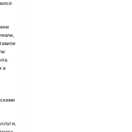
чился
нием
умали,
тавили
ли
нта.
и в
рскими
услуги,
трикс.