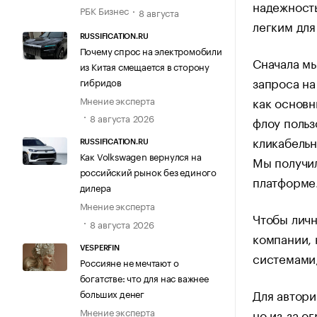
надежность
РБК Бизнес
8 августа
легким для
RUSSIFICATION.RU
Почему спрос на электромобили
Сначала м
из Китая смещается в сторону
запроса на
гибридов
как основн
Мнение эксперта
8 августа 2026
флоу польз
кликабельн
RUSSIFICATION.RU
Как Volkswagen вернулся на
Мы получил
российский рынок без единого
платформе
дилера
Мнение эксперта
Чтобы лич
8 августа 2026
компании,
VESPERFIN
системами,
Россияне не мечтают о
богатстве: что для нас важнее
Для автори
больших денег
Мнение эксперта
но из-за о