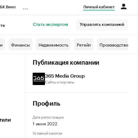
...
БК Вино
Личный кабинет
Стать экспертом
Управлять компанией
кте
азета
жи
Финансы
Недвижимость
Ретейл
Производство
Публикация компании
365 Media Group
Сайты и порталы
Профиль
Дата регистрации
тили
1 июня 2022
Уставной капитал