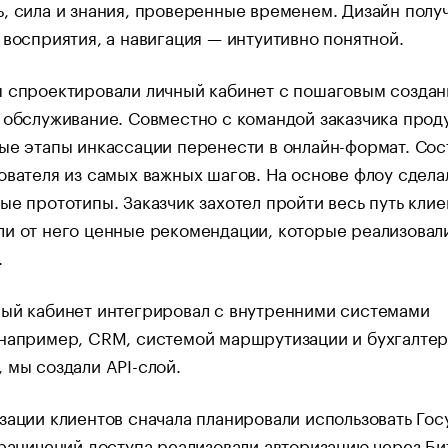
, сила и знания, проверенные временем. Дизайн полу
 восприятия, а навигация — интуитивно понятной.
ы спроектировали личный кабинет с пошаговым созда
 обслуживание. Совместно с командой заказчика прод
ые этапы инкассации перенести в онлайн-формат. Сос
ователя из самых важных шагов. На основе флоу сдела
ые прототипы. Заказчик захотел пройти весь путь клие
и от него ценные рекомендации, которые реализовал
.
ный кабинет интегрировал с внутренними системами
 например, CRM, системой маршрутизации и бухгалте
 мы создали API-слой.
зации клиентов сначала планировали использовать Гос
граничений доступа реализовали авторизацию через Би