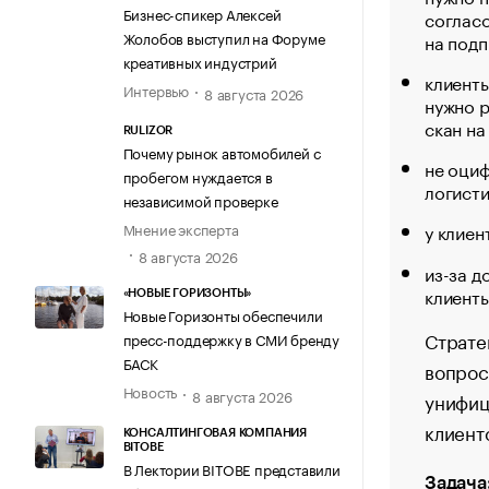
Бизнес-спикер Алексей
согласо
Жолобов выступил на Форуме
на подп
креативных индустрий
клиенты
Интервью
8 августа 2026
нужно р
скан на
RULIZOR
Почему рынок автомобилей с
не оциф
пробегом нуждается в
логисти
независимой проверке
Мнение эксперта
у клиен
8 августа 2026
из-за д
клиенты
«НОВЫЕ ГОРИЗОНТЫ»
Новые Горизонты обеспечили
Страте
пресс-поддержку в СМИ бренду
БАСК
вопрос
Новость
8 августа 2026
унифиц
клиент
КОНСАЛТИНГОВАЯ КОМПАНИЯ
BITOBE
В Лектории BITOBE представили
Задача