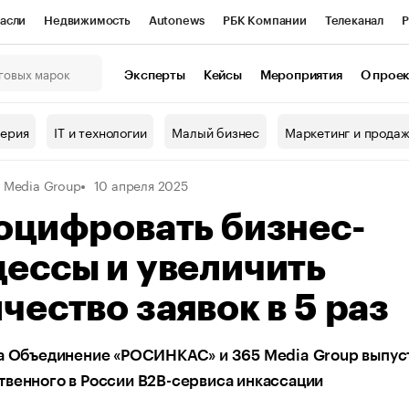
асли
Недвижимость
Autonews
РБК Компании
Телеканал
Р
К Курсы
РБК Life
Тренды
Визионеры
Национальные проекты
Эксперты
Кейсы
Мероприятия
О прое
онный клуб
Исследования
Кредитные рейтинги
Франшизы
Г
терия
IT и технологии
Малый бизнес
Маркетинг и прода
Проверка контрагентов
Политика
Экономика
Бизнес
 Media Group
10 апреля 2025
ы
оцифровать бизнес-
ессы и увеличить
чество заявок в 5 раз
ца Объединение «РОСИНКАС» и 365 Media Group выпус
венного в России В2В-сервиса инкассации