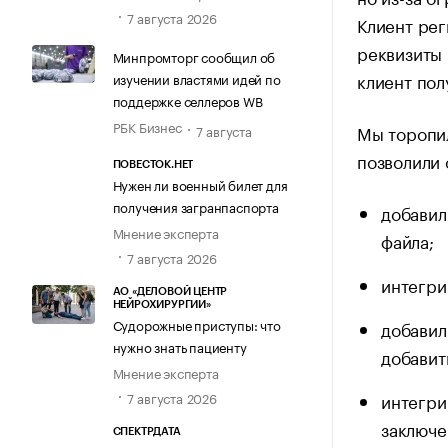
7 августа 2026
Клиент рег
реквизиты 
Минпромторг сообщил об
клиент пол
изучении властями идей по
поддержке селлеров WB
РБК Бизнес
Мы торопил
7 августа
позволили 
ПОВЕСТОК.НЕТ
Нужен ли военный билет для
получения загранпаспорта
добавил
Мнение эксперта
файла;
7 августа 2026
интегри
АО «ДЕЛОВОЙ ЦЕНТР
НЕЙРОХИРУРГИИ»
Судорожные приступы: что
добавил
нужно знать пациенту
добавит
Мнение эксперта
интегри
7 августа 2026
заключе
СПЕКТРДАТА