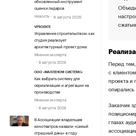
обновленный инструмент
Объеди
оценки лидеров
настро
Новость
8 августа 2026
сжатые
VPROEKTE
Управление строительством: как
студия реализует
архитектурный проект дома
Реализа
Мнение эксперта
8 августа 2026
Перед тем,
с клиентом
ООО «МАЛЛЕНОМ СИСТЕМС»
Как выбрать систему для
проекта и
сериализации и агрегации на
опирались 
производстве
Мнение эксперта
Заказчик з
8 августа 2026
позиционир
В Ассоциации владельцев
глазах ауд
кинотеатров назвали «самый
ассоциации
страшный день» в году