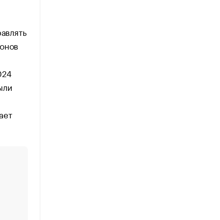
равлять
ионов
024
ыли
ает