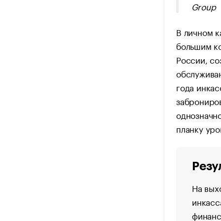
Group
В личном к
большим ко
России, со
обслуживан
года инкас
заброниров
однозначно
планку уро
Резу
На вых
инкасс
финанс