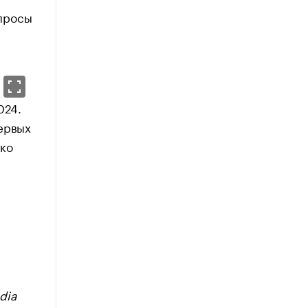
апросы
024.
первых
ько
dia