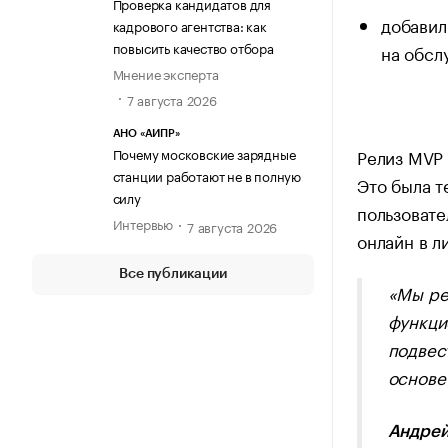
Проверка кандидатов для
добавил
кадрового агентства: как
повысить качество отбора
на обсл
Мнение эксперта
7 августа 2026
АНО «АИПР»
Почему московские зарядные
Релиз MVP 
станции работают не в полную
Это была т
силу
пользовате
Интервью
7 августа 2026
онлайн в л
Все публикации
«Мы ре
функци
подвес
основе
Андрей