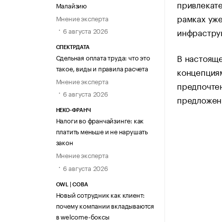
привлекате
Малайзию
рамках уж
Мнение эксперта
инфрастру
6 августа 2026
СПЕКТРДАТА
В настояще
Сдельная оплата труда: что это
такое, виды и правила расчета
концепциям
Мнение эксперта
предпочтен
6 августа 2026
предложени
НЕКО-ФРАНЧ
Налоги во франчайзинге: как
платить меньше и не нарушать
закон
Мнение эксперта
6 августа 2026
OWL | СОВА
Новый сотрудник как клиент:
почему компании вкладываются
в welcome-боксы