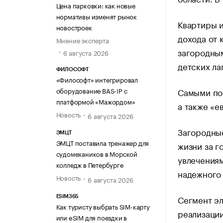
Цена парковки: как новые
нормативы изменят рынок
Квартиры и
новостроек
дохода от 
Мнение эксперта
загородны
6 августа 2026
детских ла
ФИЛОСОФТ
«Философт» интегрировал
Самыми по
оборудование BAS-IP с
платформой «Мажордом»
а также «е
Новость
6 августа 2026
Загородные
ЭМЦТ
ЭМЦТ поставила тренажер для
жизни за г
судомехаников в Морской
увлечениям
колледж в Петербурге
надежного
Новость
6 августа 2026
Сегмент эл
ESIM365
Как туристу выбрать SIM-карту
реализации
или eSIM для поездки в