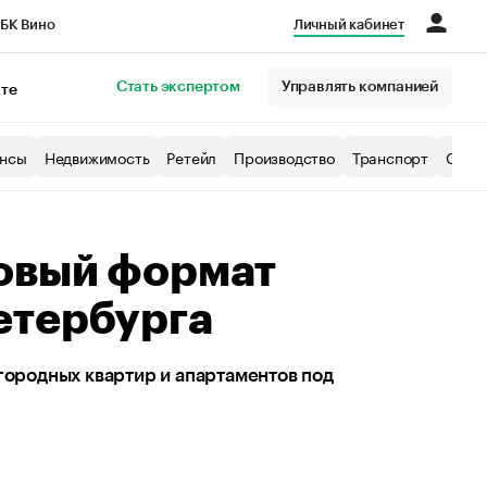
БК Вино
Личный кабинет
Город
Стать экспертом
Управлять компанией
кте
нсы
Недвижимость
Ретейл
Производство
Транспорт
Образ
овый формат
етербурга
городных квартир и апартаментов под