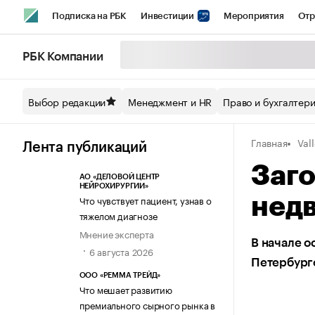
Подписка на РБК
Инвестиции
Мероприятия
Отр
Спорт
Школа управления РБК
РБК Образование
РБ
РБК Компании
Стиль
Крипто
РБК Бизнес-среда
Дискуссионный кл
Выбор редакции
Менеджмент и HR
Право и бухгалтер
Спецпроекты СПб
Конференции СПб
Спецпроекты
Главная
Val
Технологии и медиа
Финансы
Рынок наличной валют
Лента публикаций
Заг
АО «ДЕЛОВОЙ ЦЕНТР
НЕЙРОХИРУРГИИ»
Что чувствует пациент, узнав о
нед
тяжелом диагнозе
Мнение эксперта
В начале о
6 августа 2026
Петербург
ООО «РЕММА ТРЕЙД»
Что мешает развитию
премиального сырного рынка в