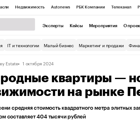
асли
Недвижимость
Autonews
РБК Компании
Телеканал
Р
К Курсы
РБК Life
Тренды
Визионеры
Национальные проекты
Эксперты
Кейсы
Мероприятия
О прое
уб
Исследования
Кредитные рейтинги
Франшизы
Газета
ия
IT и технологии
Малый бизнес
Маркетинг и продажи
Фина
Проверка контрагентов
Политика
Экономика
Бизнес
ley Estate
1 октября 2024
ы
ородные квартиры — н
вижимости на рынке П
сени средняя стоимость квадратного метра элитных за
ом составляет 404 тысячи рублей