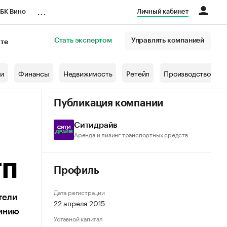
...
БК Вино
Личный кабинет
Стать экспертом
Управлять компанией
кте
азета
жи
Финансы
Недвижимость
Ретейл
Производство
Публикация компании
Ситидрайв
Аренда и лизинг транспортных средств
ТП
Профиль
Дата регистрации
тели
22 апреля 2015
линию
Уставной капитал