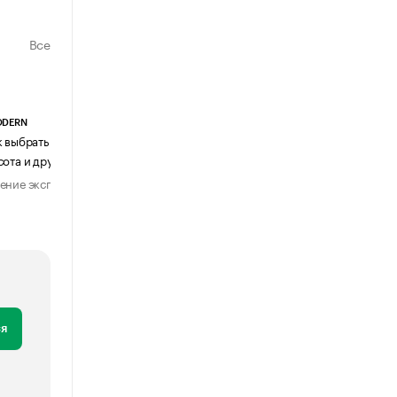
Все
ODERN
АГЕНТСТВО АВИА ЦЕНТР
к выбрать журнальный столик:
Почему шенген перестал быть
сота и другие ключевые параметры
формальностью
ение эксперта
Мнение эксперта
29 июля 2026
31 июля 2026
я