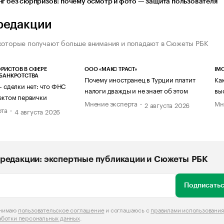
г без сюрпризов: почему осмотр и фото — защита пользователя
редакции
которые получают больше внимания и попадают в Сюжеты РБК
РИСТОВ В СФЕРЕ
ООО «МАКС ТРАСТ»
IM
 БАНКРОТСТВА
Почему иностранец в Турции платит
Ка
— сделки нет: что ФНС
налоги дважды и не знает об этом
вы
ектом первички
Мнение эксперта
Мн
2 августа 2026
рта
4 августа 2026
редакции: экспертные публикации и Сюжеты РБК
Подписатьс
инимаю
пользовательское соглашение
и соглашаюсь с
правилами использования
аботки персональных данных
.