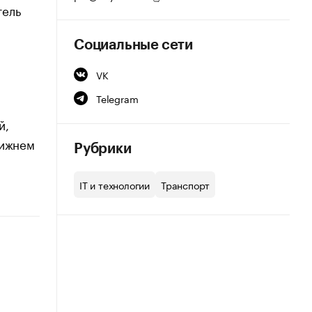
тель
Социальные сети
VK
Telegram
й,
Нижнем
Рубрики
IT и технологии
Транспорт