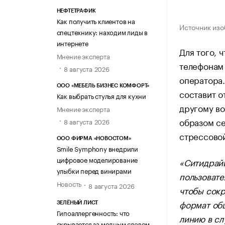
НЕФТЕТРАФИК
Как получить клиентов на
Источник изо
спецтехнику: находим лиды в
интернете
Для того, 
Мнение эксперта
телефонам 
8 августа 2026
оператора.
ООО «МЕБЕЛЬ БИЗНЕС КОМФОРТ»
составит о
Как выбрать стулья для кухни
другому во
Мнение эксперта
образом се
8 августа 2026
стрессовой
ООО ФИРМА «НОВОСТОМ»
Smile Symphony внедрили
цифровое моделирование
«Ситидрайв
улыбки перед винирами
пользовате
Новость
8 августа 2026
чтобы сокр
формат об
ЗЕЛЁНЫЙ ЛИСТ
Гипоаллергенность: что
линию в сл
скрывается за модным словом