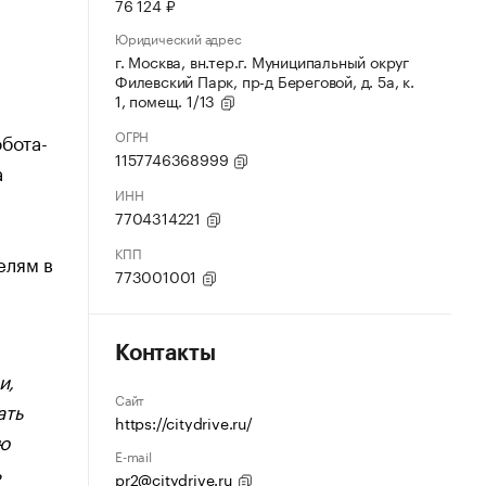
76 124 ₽
Юридический адрес
г. Москва, вн.тер.г. Муниципальный округ
Филевский Парк, пр-д Береговой, д. 5а, к.
1, помещ. 1/13
ОГРН
бота-
1157746368999
а
ИНН
7704314221
КПП
елям в
773001001
Контакты
и,
Сайт
ать
https://citydrive.ru/
ю
E-mail
ь
pr2@citydrive.ru