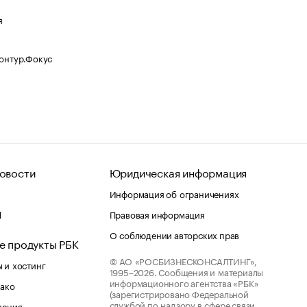
я
Контур.Фокус
овости
Юридическая информация
Информация об ограничениях
d
Правовая информация
О соблюдении авторских прав
е продукты РБК
© АО «РОСБИЗНЕСКОНСАЛТИНГ»,
 и хостинг
1995–2026.
Сообщения и материалы
информационного агентства «РБК»
лако
(зарегистрировано Федеральной
службой по надзору в сфере связи,
шения