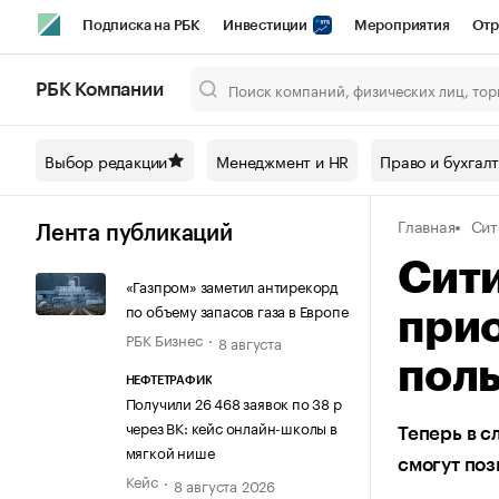
Подписка на РБК
Инвестиции
Мероприятия
Отр
Спорт
Школа управления РБК
РБК Образование
РБ
РБК Компании
Город
Стиль
Крипто
РБК Бизнес-среда
Дискусси
Выбор редакции
Менеджмент и HR
Право и бухгал
Спецпроекты СПб
Конференции СПб
Спецпроекты
Главная
Сит
Технологии и медиа
Финансы
Рынок наличной валют
Лента публикаций
Сити
«Газпром» заметил антирекорд
по объему запасов газа в Европе
при
РБК Бизнес
8 августа
поль
НЕФТЕТРАФИК
Получили 26 468 заявок по 38 р
через ВК: кейс онлайн-школы в
Теперь в с
мягкой нише
смогут поз
Кейс
8 августа 2026