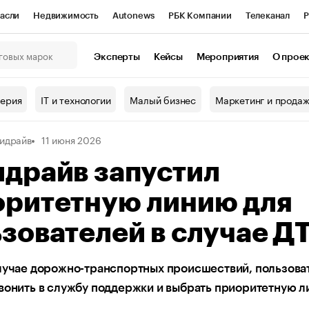
асли
Недвижимость
Autonews
РБК Компании
Телеканал
Р
К Курсы
РБК Life
Тренды
Визионеры
Национальные проекты
Эксперты
Кейсы
Мероприятия
О прое
онный клуб
Исследования
Кредитные рейтинги
Франшизы
Г
терия
IT и технологии
Малый бизнес
Маркетинг и прода
Проверка контрагентов
Политика
Экономика
Бизнес
идрайв
11 июня 2026
ы
драйв запустил
оритетную линию для
зователей в случае Д
лучае дорожно-транспортных происшествий, пользова
вонить в службу поддержки и выбрать приоритетную 