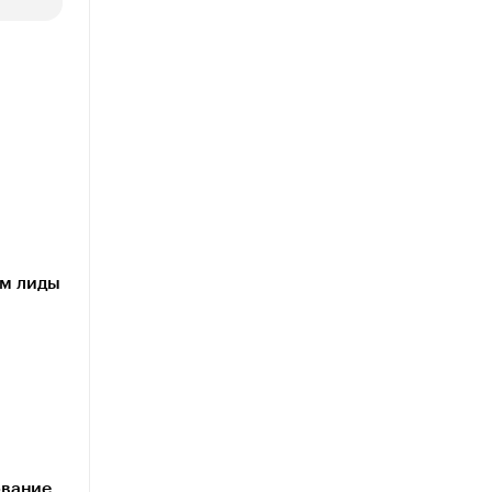
им лиды
ование