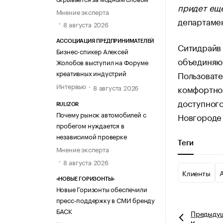
придет ещ
Мнение эксперта
департамен
8 августа 2026
АССОЦИАЦИЯ ПРЕДПРИНИМАТЕЛЕЙ
Ситидрайв
Бизнес-спикер Алексей
объединяю
Жолобов выступил на Форуме
креативных индустрий
Пользовате
Интервью
комфортнос
8 августа 2026
доступного
RULIZOR
Почему рынок автомобилей с
Новгороде
пробегом нуждается в
независимой проверке
Теги
Мнение эксперта
8 августа 2026
Клиенты
«НОВЫЕ ГОРИЗОНТЫ»
Новые Горизонты обеспечили
пресс-поддержку в СМИ бренду
БАСК
Предыду