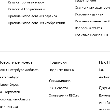
Каталог торговых марок
Статистика и аудитори
Каталог ИП по регионам
Источники данных
Правила использования сервиса
Источник отчетности 
Правила использования изображений
Вопросы и ответы
Политика Cookies РБК
Новости регионов
Подписки
РБК Н
анкт-Петербург и область
Подписка на РБК
iOS
катеринбург
Androi
Уведомления
Новосибирск
Други
RSS Новости
Башкортостан
Оповещения RBC.ru
Домены
ологодская область
Рег.об
Калининград
Рег.ре