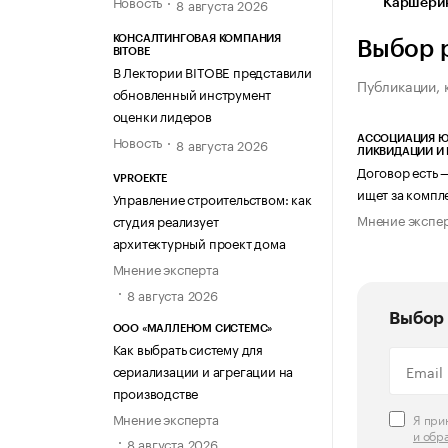
Новость
8 августа 2026
Каршерин
КОНСАЛТИНГОВАЯ КОМПАНИЯ
Выбор 
BITOBE
В Лектории BITOBE представили
Публикации, 
обновленный инструмент
оценки лидеров
Новость
АССОЦИАЦИЯ Ю
8 августа 2026
ЛИКВИДАЦИИ И
Договор есть 
VPROEKTE
ищет за компл
Управление строительством: как
Мнение экспе
студия реализует
архитектурный проект дома
Мнение эксперта
8 августа 2026
Выбор 
ООО «МАЛЛЕНОМ СИСТЕМС»
Как выбрать систему для
сериализации и агрегации на
производстве
Мнение эксперта
Я пр
и обр
8 августа 2026