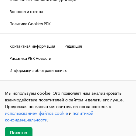
Вопросы и ответы
Политика Cookies РБК
Контактная информация
Редакция
Рассылка РБК Новости
Информация об ограничениях
Правовая информация
О соблюдении авторских прав
Мы используем cookie. Это позволяет нам анализировать
© АО «РОСБИЗНЕСКОНСАЛТИНГ»,
1995–2026.
Сообщения
и материалы информационного агентства «РБК»
взаимодействие посетителей с сайтом и делать его лучше.
(зарегистрировано Федеральной службой по надзору в сфере
Продолжая пользоваться сайтом, вы соглашаетесь с
связи, информационных технологий и массовых
использованием файлов cookie
и
политикой
коммуникаций (Роскомнадзор) 09.12.2015 за номером ИА
№ФС77-63848) сопровождаются пометкой «РБК». Отдельные
конфиденциальности
.
публикации могут содержать информацию,
не предназначенную для пользователей
до 18 лет.
companycardsfeedback@rbc.ru
Понятно