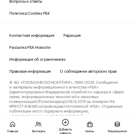
Вопросы и ответы
Политика Cookies РБК
Контактная информация
Редакция
Рассылка РБК Новости
Информация об ограничениях
Правовая информация
О соблюдении авторских прав
© АО «РОСБИЗНЕСКОНСАЛТИНГ»,
1995–2026.
Сообщения
и материалы информационного агентства «РБК»
(зарегистрировано Федеральной службой по надзору в сфере
связи, информационных технологий и массовых
коммуникаций (Роскомнадзор) 09.12.2015 за номером ИА
№ФС77-63848) сопровождаются пометкой «РБК». Отдельные
публикации могут содержать информацию,
не предназначенную для пользователей
до 18 лет.
companycardsfeedback@rbc.ru
Добавить
Главное
Эксперты
Кейсы
Мероприятия
новость