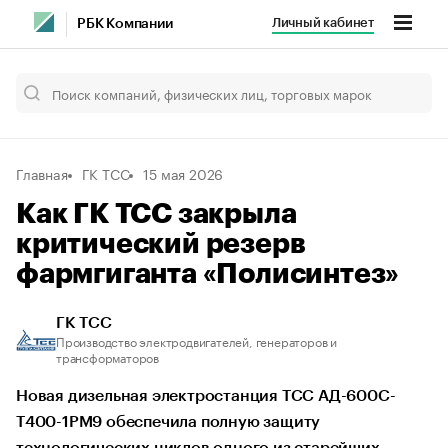
Личный кабинет
РБК Компании
Главная
ГК ТСС
15 мая 2026
Как ГК ТСС закрыла
критический резерв
фармгиганта «Полисинтез»
ГК ТСС
Производство электродвигателей, генераторов и
трансформаторов
Новая дизельная электростанция ТСС АД-600С-
Т400-1РМ9 обеспечила полную защиту