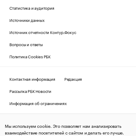
Статистика и аудитория
Источники данных
Источник отчетности Контур.Фокус
Вопросы и ответы
Политика Cookies РБК
Контактная информация
Редакция
Рассылка РБК Новости
Информация об ограничениях
Правовая информация
О соблюдении авторских прав
Мы используем cookie. Это позволяет нам анализировать
© АО «РОСБИЗНЕСКОНСАЛТИНГ»,
1995–2026.
Сообщения
и материалы информационного агентства «РБК»
взаимодействие посетителей с сайтом и делать его лучше.