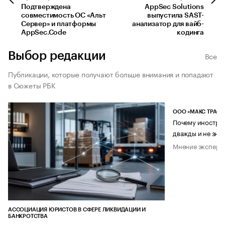
Подтверждена
AppSec Solutions
совместимость ОС «Альт
выпустила SAST-
Сервер» и платформы
анализатор для вайб-
AppSec.Code
кодинга
Выбор редакции
Все
Публикации, которые получают больше внимания и попадают
в Сюжеты РБК
ООО «МАКС ТРАСТ
Почему иностран
дважды и не знае
Мнение эксперт
АССОЦИАЦИЯ ЮРИСТОВ В СФЕРЕ ЛИКВИДАЦИИ И
БАНКРОТСТВА