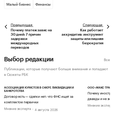
Малый бизнес
Финансы
Предыдущая
Следующая
Почему платеж завис на
Как работает
30 дней: 7 причин
аккредитив: инструмент
задержки
защиты или лишняя
международных
бюрократия
переводов
Выбор редакции
Все
Публикации, которые получают больше внимания и попадают
в Сюжеты РБК
АССОЦИАЦИЯ ЮРИСТОВ В СФЕРЕ ЛИКВИДАЦИИ И
ООО «МАКС ТРАСТ
БАНКРОТСТВА
Почему иностран
Договор есть — сделки нет: что ФНС ищет за
дважды и не знае
комплектом первички
Мнение эксперт
Мнение эксперта
4 августа 2026