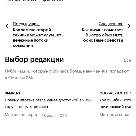
Предыдущая
Следующая
Как замена старой
Как лизинг помогает
техники может улучшить
быстро обновлять
денежные потоки
основные средства
компании
Выбор редакции
Все
Публикации, которые получают больше внимания и попадают
в Сюжеты РБК
SMARENT
ООО «АБ «ТЕХНОЛОГИ
Почему ипотека стала менее доступной в 2026
Три ошибки, котор
году: главные причины
начинающий руков
Мнение эксперта
Мнение эксперта
28 июля 2026