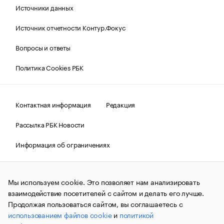
Источники данных
Источник отчетности Контур.Фокус
Вопросы и ответы
Политика Cookies РБК
Контактная информация
Редакция
Рассылка РБК Новости
Информация об ограничениях
Правовая информация
О соблюдении авторских прав
Мы используем cookie. Это позволяет нам анализировать
© АО «РОСБИЗНЕСКОНСАЛТИНГ»,
1995–2026.
Сообщения
и материалы информационного агентства «РБК»
взаимодействие посетителей с сайтом и делать его лучше.
(зарегистрировано Федеральной службой по надзору в сфере
Продолжая пользоваться сайтом, вы соглашаетесь с
связи, информационных технологий и массовых
использованием файлов cookie
и
политикой
коммуникаций (Роскомнадзор) 09.12.2015 за номером ИА
№ФС77-63848) сопровождаются пометкой «РБК». Отдельные