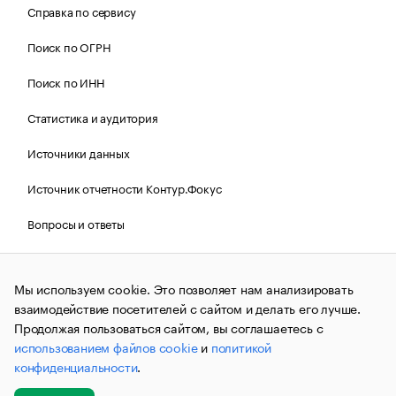
Справка по сервису
Поиск по ОГРН
Поиск по ИНН
Статистика и аудитория
Источники данных
Источник отчетности Контур.Фокус
Вопросы и ответы
Политика Cookies РБК
Мы используем cookie. Это позволяет нам анализировать
взаимодействие посетителей с сайтом и делать его лучше.
Контактная информация
Редакция
Продолжая пользоваться сайтом, вы соглашаетесь с
использованием файлов cookie
и
политикой
Рассылка РБК Новости
конфиденциальности
.
Информация об ограничениях