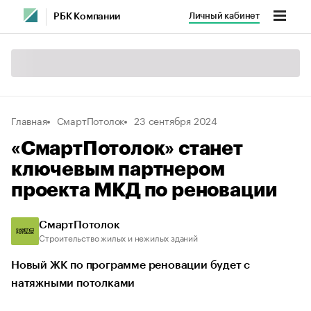
Личный кабинет
РБК Компании
Главная
СмартПотолок
23 сентября 2024
«СмартПотолок» станет
ключевым партнером
проекта МКД по реновации
СмартПотолок
Строительство жилых и нежилых зданий
Новый ЖК по программе реновации будет с
натяжными потолками