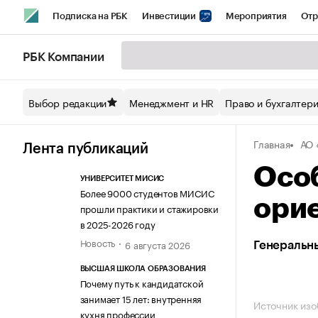
Подписка на РБК
Инвестиции
Мероприятия
Отр
Спорт
Школа управления РБК
РБК Образование
РБ
РБК Компании
Стиль
Крипто
РБК Бизнес-среда
Дискуссионный кл
Выбор редакции
Менеджмент и HR
Право и бухгалтер
Спецпроекты СПб
Конференции СПб
Спецпроекты
Главная
АО
Технологии и медиа
Финансы
Рынок наличной валют
Лента публикаций
Особ
УНИВЕРСИТЕТ МИСИС
Более 9000 студентов МИСИС
ори
прошли практики и стажировки
в 2025-2026 году
Новость
6 августа 2026
Генеральн
ВЫСШАЯ ШКОЛА ОБРАЗОВАНИЯ
Почему путь к кандидатской
занимает 15 лет: внутренняя
Источник из
кухня профессии