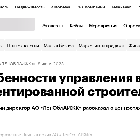
асли
Недвижимость
Autonews
РБК Компании
Телеканал
Р
К Курсы
РБК Life
Тренды
Визионеры
Национальные проекты
Эксперты
Кейсы
Мероприятия
О прое
уб
Исследования
Кредитные рейтинги
Франшизы
Газета
ия
IT и технологии
Малый бизнес
Маркетинг и продажи
Фина
Проверка контрагентов
Политика
Экономика
Бизнес
 «ЛЕНОБЛАИЖК»
9 июля 2025
ы
енности управления 
ентированной строите
ый директор АО «ЛенОблАИЖК» рассказал о ценностях
ображения: Личный архив АО «ЛенОблАИЖК»