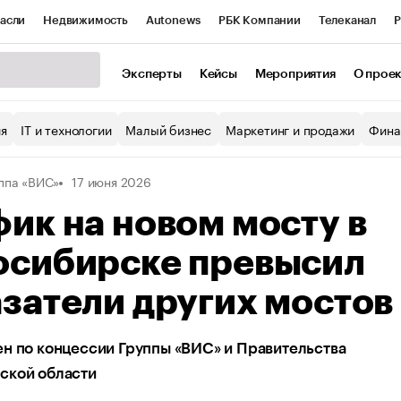
асли
Недвижимость
Autonews
РБК Компании
Телеканал
Р
К Курсы
РБК Life
Тренды
Визионеры
Национальные проекты
Эксперты
Кейсы
Мероприятия
О прое
уб
Исследования
Кредитные рейтинги
Франшизы
Газета
ия
IT и технологии
Малый бизнес
Маркетинг и продажи
Фина
Проверка контрагентов
Политика
Экономика
Бизнес
ппа «ВИС»
17 июня 2026
ы
ик на новом мосту в
осибирске превысил
затели других мостов
н по концессии Группы «ВИС» и Правительства
ской области