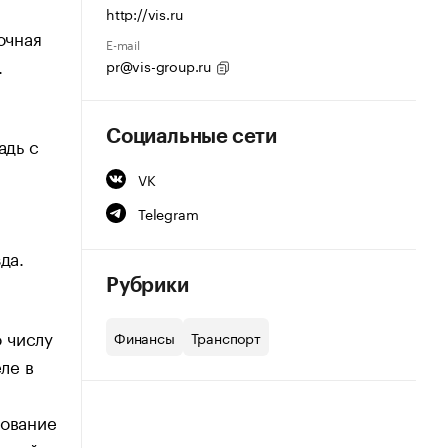
http://vis.ru
очная
E-mail
.
pr@vis-group.ru
Социальные сети
адь с
VK
Telegram
да.
Рубрики
 числу
Финансы
Транспорт
ле в
рование