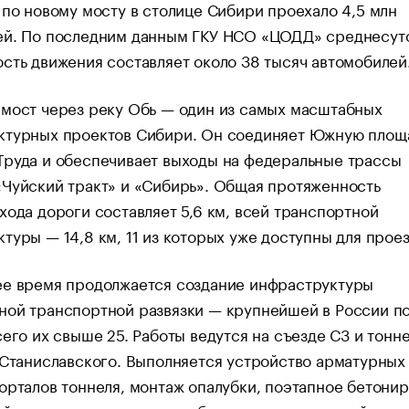
 по новому мосту в столице Сибири проехало 4,5 млн
ей. По последним данным ГКУ НСО «ЦОДД» среднесут
сть движения составляет около 38 тысяч автомобилей
 мост через реку Обь — один из самых масштабных
ктурных проектов Сибири. Он соединяет Южную площ
Труда и обеспечивает выходы на федеральные трассы
Чуйский тракт» и «Сибирь». Общая протяженность
хода дороги составляет 5,6 км, всей транспортной
туры — 14,8 км, 11 из которых уже доступны для проез
ее время продолжается создание инфраструктуры
ной транспортной развязки — крупнейшей в России по
сего их свыше 25. Работы ведутся на съезде С3 и тонне
 Станиславского. Выполняется устройство арматурных
орталов тоннеля, монтаж опалубки, поэтапное бетони