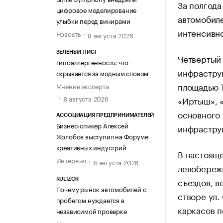
За полгода
цифровое моделирование
автомобил
улыбки перед винирами
интенсивно
Новость
8 августа 2026
ЗЕЛЁНЫЙ ЛИСТ
Четвертый
Гипоаллергенность: что
инфрастру
скрывается за модным словом
площадью 
Мнение эксперта
8 августа 2026
«Иртыш», «
основного 
АССОЦИАЦИЯ ПРЕДПРИНИМАТЕЛЕЙ
Бизнес-спикер Алексей
инфраструк
Жолобов выступил на Форуме
креативных индустрий
В настоящ
Интервью
8 августа 2026
левобереж
съездов, в
RULIZOR
Почему рынок автомобилей с
створе ул.
пробегом нуждается в
каркасов п
независимой проверке