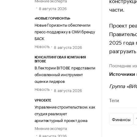
конструкци
Мнение эксперта
части.
8 августа 2026
«НОВЫЕ ГОРИЗОНТЫ»
Проект ре
Новые Горизонты обеспечили
пресс-поддержку в СМИ бренду
Правитель
БАСК
2025 года 
Новость
8 августа 2026
разгрузить
КОНСАЛТИНГОВАЯ КОМПАНИЯ
BITOBE
Последнее из
В Лектории BITOBE представили
обновленный инструмент
Источники 
оценки лидеров
Группа «ВИ
Новость
8 августа 2026
Теги
VPROEKTE
Управление строительством: как
студия реализует
Финансы
архитектурный проект дома
Мнение эксперта
8 августа 2026