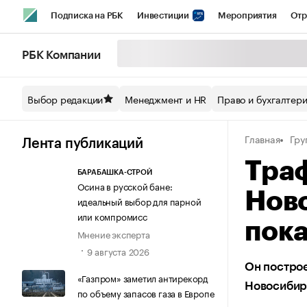
Подписка на РБК
Инвестиции
Мероприятия
Отр
Спорт
Школа управления РБК
РБК Образование
РБ
РБК Компании
Стиль
Крипто
РБК Бизнес-среда
Дискуссионный кл
Выбор редакции
Менеджмент и HR
Право и бухгалтер
Спецпроекты СПб
Конференции СПб
Спецпроекты
Главная
Гру
Технологии и медиа
Финансы
Рынок наличной валют
Лента публикаций
Траф
БАРАБАШКА-СТРОЙ
Осина в русской бане:
Нов
идеальный выбор для парной
или компромисс
пока
Мнение эксперта
9 августа 2026
Он построе
«Газпром» заметил антирекорд
Новосибир
по объему запасов газа в Европе