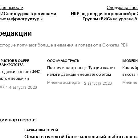
щая
новость
Следующая
но
ВИС» обсудила с регионами
НКР подтвердило кредитный ре
тие инфраструктуры
Группы «ВИС» на уровне A
редакции
которые получают больше внимания и попадают в Сюжеты РБК
РИСТОВ В СФЕРЕ
ООО «МАКС ТРАСТ»
IMODERN
 БАНКРОТСТВА
Почему иностранец в Турции платит
Как выб
— сделки нет: что ФНС
налоги дважды и не знает об этом
высота 
ектом первички
Мнение эксперта
Мнение 
2 августа 2026
рта
4 августа 2026
ии партнеров:
БАРАБАШКА-СТРОЙ
Осина в русской бане: идеальный выбор для п