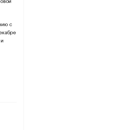
повой
нию с
декабре
 и