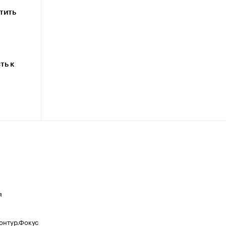
тить
ть к
я
Контур.Фокус