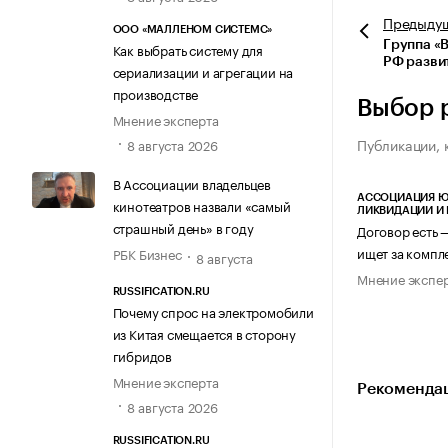
Предыду
ООО «МАЛЛЕНОМ СИСТЕМС»
Группа «
Как выбрать систему для
РФ разви
сериализации и агрегации на
производстве
Выбор 
Мнение эксперта
Публикации, 
8 августа 2026
В Ассоциации владельцев
АССОЦИАЦИЯ Ю
кинотеатров назвали «самый
ЛИКВИДАЦИИ И
страшный день» в году
Договор есть 
ищет за компл
РБК Бизнес
8 августа
Мнение экспе
RUSSIFICATION.RU
Почему спрос на электромобили
из Китая смещается в сторону
гибридов
Мнение эксперта
Рекомендац
8 августа 2026
RUSSIFICATION.RU