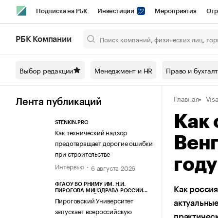
Подписка на РБК
Инвестиции
Мероприятия
Отр
Спорт
Школа управления РБК
РБК Образование
РБ
РБК Компании
Город
Стиль
Крипто
РБК Бизнес-среда
Дискусси
Выбор редакции
Менеджмент и HR
Право и бухгал
Спецпроекты СПб
Конференции СПб
Спецпроекты
Главная
Vis
Технологии и медиа
Финансы
Рынок наличной валют
Лента публикаций
Как 
STENKIN.PRO
Как технический надзор
Венг
предотвращает дорогие ошибки
при строительстве
году
Интервью
6 августа 2026
ФГАОУ ВО РНИМУ ИМ. Н.И.
Как россия
ПИРОГОВА МИНЗДРАВА РОССИИ
(ПИРОГОВСКИЙ УНИВЕРСИТЕТ)
Пироговский Университет
актуальные
запускает всероссийскую
практичес