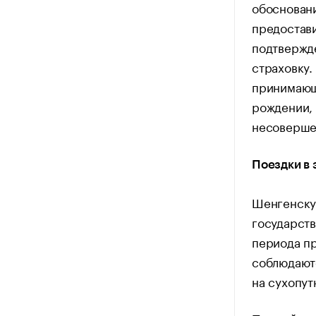
обосновани
предостави
подтвержде
страховку.
принимающе
рождении, 
несоверше
Поездки в 
Шенгенскую
государств
периода пр
соблюдают
на сухопут