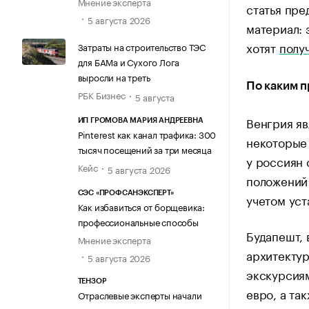
Мнение эксперта
статья пре
5 августа 2026
материал: 
хотят
полу
Затраты на строительство ТЭС
для БАМа и Сухого Лога
выросли на треть
По каким 
РБК Бизнес
5 августа
Венгрия яв
ИП ГРОМОВА МАРИЯ АНДРЕЕВНА
Pinterest как канал трафика: 300
некоторые 
тысяч посещений за три месяца
у россиян 
Кейс
5 августа 2026
положений
СЭС «ПРОФСАНЭКСПЕРТ»
учетом уст
Как избавиться от борщевика:
профессиональные способы
Будапешт, 
Мнение эксперта
архитекту
5 августа 2026
экскурсиям
ТЕНЗОР
евро, а та
Отраслевые эксперты начали