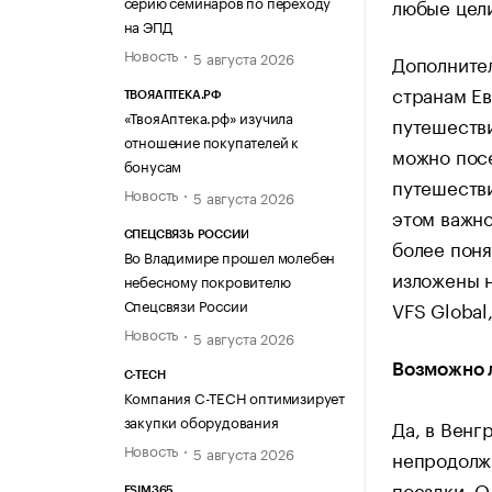
серию семинаров по переходу
любые цел
на ЭПД
Новость
5 августа 2026
Дополнител
странам Ев
ТВОЯАПТЕКА.РФ
«ТвояАптека.рф» изучила
путешестви
отношение покупателей к
можно посе
бонусам
путешестви
Новость
5 августа 2026
этом важно
СПЕЦСВЯЗЬ РОССИИ
более поня
Во Владимире прошел молебен
изложены 
небесному покровителю
Спецсвязи России
VFS Global
Новость
5 августа 2026
Возможно л
C-TECH
Компания C-TECH оптимизирует
закупки оборудования
Да, в Венг
Новость
5 августа 2026
непродолжи
поездки. О
ESIM365