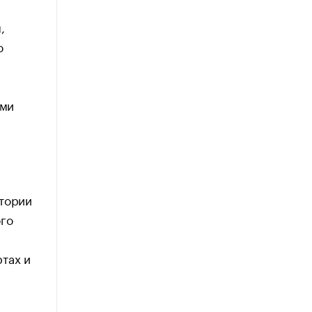
,
ю
ами
итории
ого
тах и