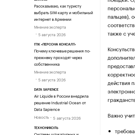
Рассказываю, как туристу
персональ
выбрать SIM-карту и мобильный
пальцев), 
интернет в Армении
соответств
Мнение эксперта
также с уч
5 августа 2026
ГПК «ПЕРСОНА КОНСАЛТ»
Консульств
Почему ключевые решения по-
дополнител
прежнему проходят через
собственника
предоставл
Мнение эксперта
корректнос
5 августа 2026
действия п
электронно
DATA SAPIENCE
Air Liquide в России внедрила
гражданств
решение Industrial Ocean от
Data Sapience
Важно учит
Новость
5 августа 2026
ТЕХНОНИКОЛЬ
требова
Системы штукатурных и