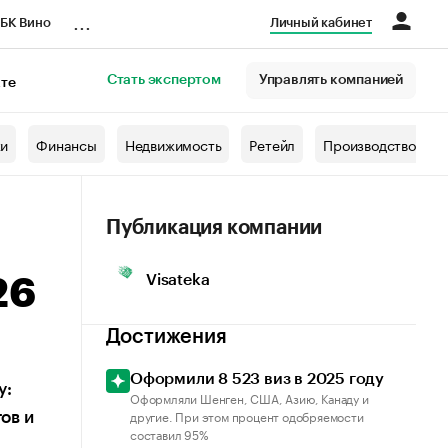
...
БК Вино
Личный кабинет
Стать экспертом
Управлять компанией
кте
азета
жи
Финансы
Недвижимость
Ретейл
Производство
Публикация компании
Visateka
26
Достижения
Оформили 8 523 виз в 2025 году
у:
Оформляли Шенген, США, Азию, Канаду и
другие. При этом процент одобряемости
ов и
составил 95%