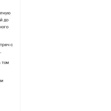
атную
й до
ного
треч с
.
в том
ли