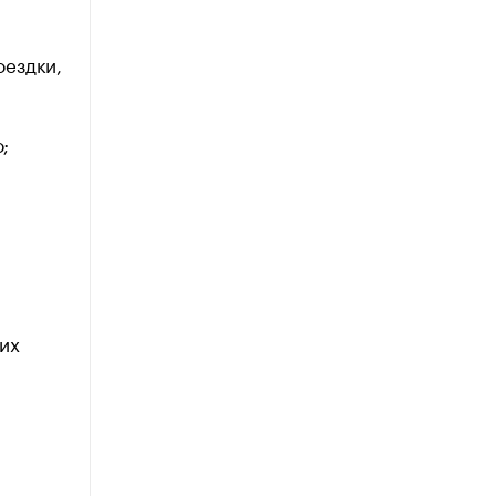
оездки,
;
их