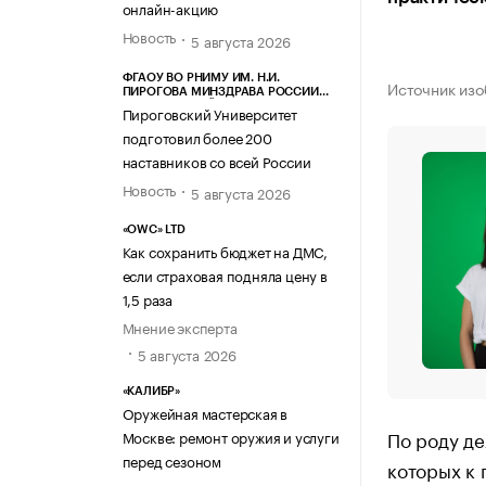
онлайн-акцию
Новость
5 августа 2026
ФГАОУ ВО РНИМУ ИМ. Н.И.
Источник изо
ПИРОГОВА МИНЗДРАВА РОССИИ
(ПИРОГОВСКИЙ УНИВЕРСИТЕТ)
Пироговский Университет
подготовил более 200
наставников со всей России
Новость
5 августа 2026
«OWC» LTD
Как сохранить бюджет на ДМС,
если страховая подняла цену в
1,5 раза
Мнение эксперта
5 августа 2026
«КАЛИБР»
Оружейная мастерская в
По роду де
Москве: ремонт оружия и услуги
перед сезоном
которых к 