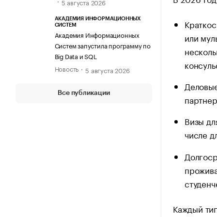
5 августа 2026
АКАДЕМИЯ ИНФОРМАЦИОННЫХ
Краткос
СИСТЕМ
Академия Информационных
или мул
Систем запустила программу по
несколь
Big Data и SQL
консуль
Новость
5 августа 2026
Деловые
Все публикации
партнер
Визы дл
числе д
Долгоср
прожива
студенч
Каждый тип