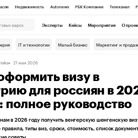
асли
Недвижимость
Autonews
РБК Компании
Телеканал
Р
К Курсы
РБК Life
Тренды
Визионеры
Национальные проекты
Эксперты
Кейсы
Мероприятия
О прое
онный клуб
Исследования
Кредитные рейтинги
Франшизы
Г
терия
IT и технологии
Малый бизнес
Маркетинг и прода
Проверка контрагентов
Политика
Экономика
Бизнес
ateka
21 мая 2026
ы
оформить визу в
рию для россиян в 20
: полное руководство
нам в 2026 году получить венгерскую шенгенскую виз
 правила, типы виз, сроки, стоимость, список документ
кие советы