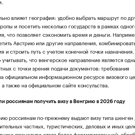
и.
ьно влияет география: удобно выбрать маршрут по др
ропы и посетить несколько государств в рамках одног
я, что позволяет сэкономить время и деньги. Наприме
тить Австрию или другие направления, комбинироват
я и строить путь с учетом конечной точки назначения.
 учитывать, что венгерское направление является одн
тных с точки зрения подачи документов: требования
на официальном информационном ресурсе визового ц
, а также на официальном сайте консульства.
и россиянам получить визу в Венгрию в 2026 году
рию россиянам по-прежнему выдают визу типа шенген 
тельных частных, туристических, деловых и иных цел
днако процедура стала более формализованной: обра