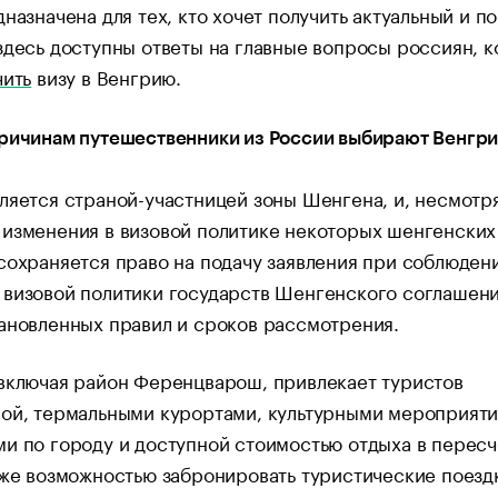
дназначена для тех, кто хочет получить актуальный и п
здесь доступны ответы на главные вопросы россиян, 
чить
визу в Венгрию.
причинам путешественники из России выбирают Венгр
ляется страной-участницей зоны Шенгена, и, несмотр
изменения в визовой политике некоторых шенгенских
сохраняется право на подачу заявления при соблюден
 визовой политики государств Шенгенского соглашени
ановленных правил и сроков рассмотрения.
включая район Ференцварош, привлекает туристов
рой, термальными курортами, культурными мероприяти
и по городу и доступной стоимостью отдыха в пересч
кже возможностью забронировать туристические поезд