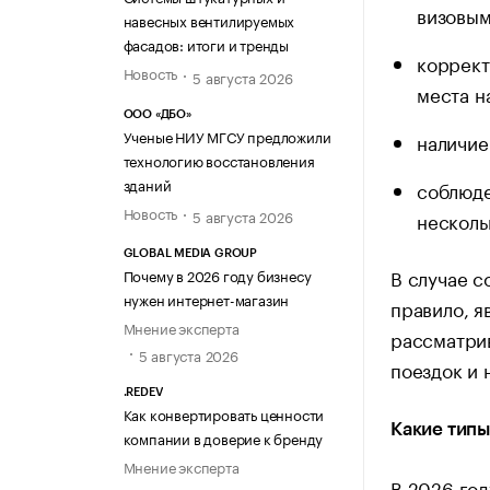
визовым
навесных вентилируемых
фасадов: итоги и тренды
коррект
Новость
5 августа 2026
места н
ООО «ДБО»
Ученые НИУ МГСУ предложили
наличие
технологию восстановления
зданий
соблюде
Новость
5 августа 2026
несколь
GLOBAL MEDIA GROUP
В случае с
Почему в 2026 году бизнесу
нужен интернет-магазин
правило, я
Мнение эксперта
рассматрив
5 августа 2026
поездок и 
.REDEV
Как конвертировать ценности
Какие типы
компании в доверие к бренду
Мнение эксперта
В 2026 год