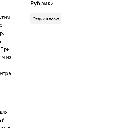
Рубрики
угим
Отдых и досуг
о
р,
ь
 При
им из
ентра
для
ей
ботка