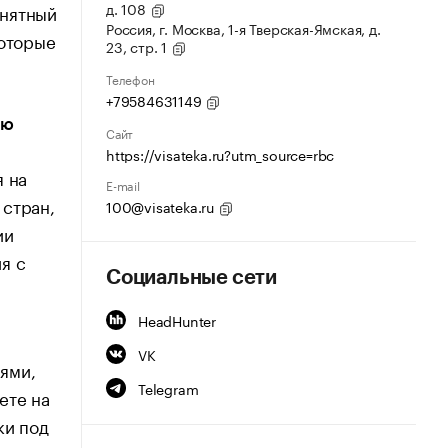
д. 108
онятный
Россия, г. Москва, 1-я Тверская-Ямская, д.
которые
23, стр. 1
Телефон
+79584631149
ию
Сайт
https://visateka.ru?utm_source=rbc
я на
E-mail
 стран,
100@visateka.ru
ии
я с
Социальные сети
HeadHunter
VK
ями,
Telegram
ете на
ки под