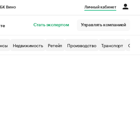
БК Вино
Личный кабинет
Город
Стать экспертом
Управлять компанией
кте
нсы
Недвижимость
Ретейл
Производство
Транспорт
Образ