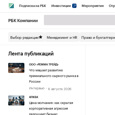
Подписка на РБК
Инвестиции
Мероприятия
Отр
Спорт
Школа управления РБК
РБК Образование
РБ
РБК Компании
Стиль
Крипто
РБК Бизнес-среда
Дискуссионный кл
Выбор редакции
Менеджмент и HR
Право и бухгалтер
Спецпроекты СПб
Конференции СПб
Спецпроекты
Технологии и медиа
Финансы
Рынок наличной валют
Лента публикаций
ООО «РЕММА ТРЕЙД»
Что мешает развитию
премиального сырного рынка в
России
Интервью
6 августа 2026
АПКБК
Цена молчания: как скрытая
корпоративная агрессия
разрушает бизнес