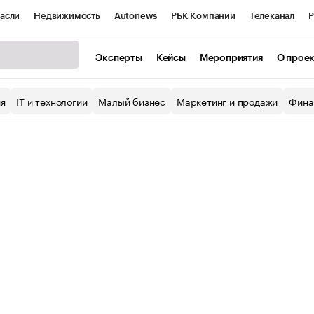
асли
Недвижимость
Autonews
РБК Компании
Телеканал
Р
К Курсы
РБК Life
Тренды
Визионеры
Национальные проекты
Эксперты
Кейсы
Мероприятия
О прое
уб
Исследования
Кредитные рейтинги
Франшизы
Газета
ия
IT и технологии
Малый бизнес
Маркетинг и продажи
Фина
Проверка контрагентов
Политика
Экономика
Бизнес
ы