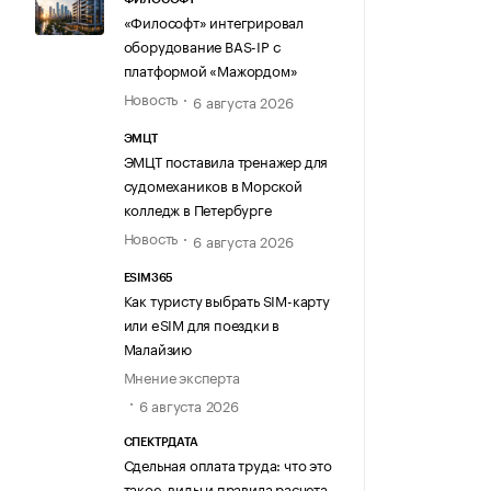
«Философт» интегрировал
оборудование BAS-IP с
платформой «Мажордом»
Новость
6 августа 2026
ЭМЦТ
ЭМЦТ поставила тренажер для
судомехаников в Морской
колледж в Петербурге
Новость
6 августа 2026
ESIM365
Как туристу выбрать SIM-карту
или eSIM для поездки в
Малайзию
Мнение эксперта
6 августа 2026
СПЕКТРДАТА
Сдельная оплата труда: что это
такое, виды и правила расчета