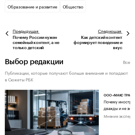
Образование и развитие
Общество
Предыдущая
Следующая
Почему России нужен
Как детский контент
семейный контент, а не
формирует поведение и
только детский
вкус
Выбор редакции
Все
Публикации, которые получают больше внимания и попадают
в Сюжеты РБК
ООО «МАКС ТРАСТ
Почему иностран
дважды и не знае
Мнение эксперт