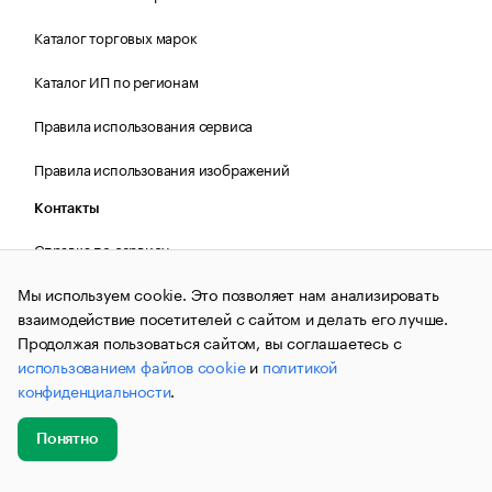
Каталог торговых марок
Каталог ИП по регионам
Правила использования сервиса
Правила использования изображений
Контакты
Справка по сервису
Поиск по ОГРН
Мы используем cookie. Это позволяет нам анализировать
взаимодействие посетителей с сайтом и делать его лучше.
Поиск по ИНН
Продолжая пользоваться сайтом, вы соглашаетесь с
использованием файлов cookie
и
политикой
Статистика и аудитория
конфиденциальности
.
Источники данных
Понятно
Источник отчетности Контур.Фокус
Добавить
Главное
Эксперты
Кейсы
Мероприятия
новость