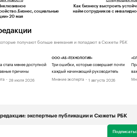
Инклюзивное
Как бизнесу выстроить устой
ройство.Бизнес, социальные
найм сотрудников с инвалидн
ции» 20 мая
редакции
которые получают больше внимания и попадают в Сюжеты РБК
ООО «АБ «ТЕХНОЛОГИЯ»
«СЛ
а стала менее доступной
Три ошибки, которые совершает почти
Пр
главные причины
каждый начинающий руководитель
ва
рта
Мнение эксперта
Мн
28 июля 2026
1 августа 2026
редакции: экспертные публикации и Сюжеты РБК
Подписатьс