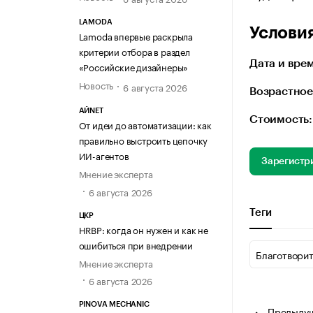
LAMODA
Услови
Lamoda впервые раскрыла
критерии отбора в раздел
Дата и врем
«Российские дизайнеры»
Новость
6 августа 2026
Возрастное
АЙNET
Стоимость:
От идеи до автоматизации: как
правильно выстроить цепочку
ИИ-агентов
Зарегистр
Мнение эксперта
6 августа 2026
Теги
ЦКР
HRBP: когда он нужен и как не
ошибиться при внедрении
Благотвори
Мнение эксперта
6 августа 2026
PINOVA MECHANIC
Предыду