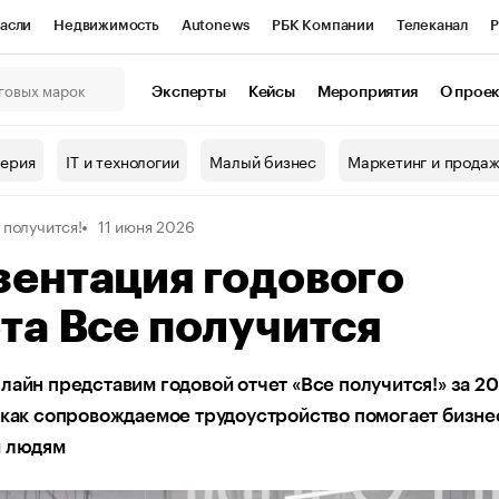
асли
Недвижимость
Autonews
РБК Компании
Телеканал
Р
К Курсы
РБК Life
Тренды
Визионеры
Национальные проекты
Эксперты
Кейсы
Мероприятия
О прое
онный клуб
Исследования
Кредитные рейтинги
Франшизы
Г
терия
IT и технологии
Малый бизнес
Маркетинг и прода
Проверка контрагентов
Политика
Экономика
Бизнес
 получится!
11 июня 2026
ы
ентация годового
та Все получится
лайн представим годовой отчет «Все получится!» за 20
 как сопровождаемое трудоустройство помогает бизне
и людям