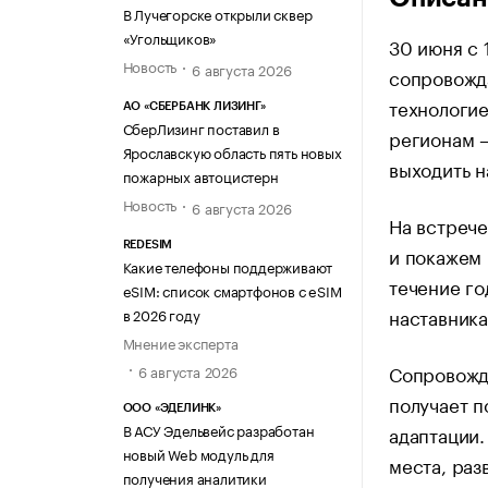
В Лучегорске открыли сквер
«Угольщиков»
30 июня с 
Новость
6 августа 2026
сопровожд
технологие
АО «СБЕРБАНК ЛИЗИНГ»
СберЛизинг поставил в
регионам —
Ярославскую область пять новых
выходить н
пожарных автоцистерн
Новость
6 августа 2026
На встрече
REDESIM
и покажем 
Какие телефоны поддерживают
течение го
eSIM: список смартфонов с eSIM
наставник
в 2026 году
Мнение эксперта
Сопровожд
6 августа 2026
получает п
ООО «ЭДЕЛИНК»
В АСУ Эдельвейс разработан
адаптации.
новый Web модуль для
места, раз
получения аналитики