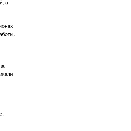
й, а
гионах
аботы,
тва
никали
т
е.