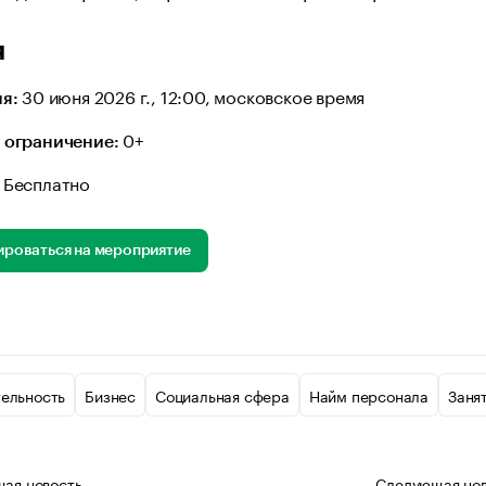
я
30 июня 2026 г., 12:00, московское время
я:
0+
 ограничение:
Бесплатно
ироваться на мероприятие
тельность
Бизнес
Социальная сфера
Найм персонала
Заня
щая
новость
Следующая
но