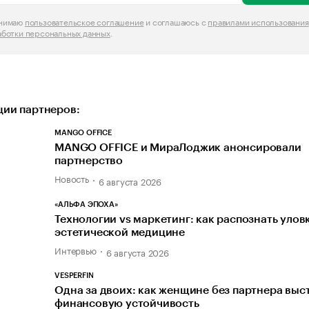
инимаю
пользовательское соглашение
и соглашаюсь с
правилами использования
аботки персональных данных
.
ии партнеров:
MANGO OFFICE
MANGO OFFICE и МираЛоджик анонсировали
партнерство
Новость
6 августа 2026
«АЛЬФА ЭПОХА»
Технологии vs маркетинг: как распознать улов
эстетической медицине
Интервью
6 августа 2026
VESPERFIN
Одна за двоих: как женщине без партнера выс
финансовую устойчивость