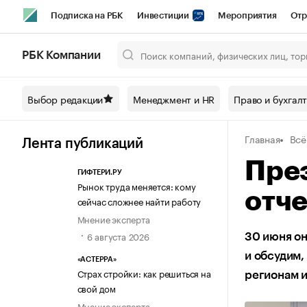
Подписка на РБК
Инвестиции
Мероприятия
Отр
Спорт
Школа управления РБК
РБК Образование
РБ
РБК Компании
Город
Стиль
Крипто
РБК Бизнес-среда
Дискусси
Выбор редакции
Менеджмент и HR
Право и бухгал
Спецпроекты СПб
Конференции СПб
Спецпроекты
Главная
Всё
Технологии и медиа
Финансы
Рынок наличной валют
Лента публикаций
През
ГИФТЕРИ.РУ
Рынок труда меняется: кому
отче
сейчас сложнее найти работу
Мнение эксперта
6 августа 2026
30 июня он
и обсудим,
«АСТЕРРА»
Страх стройки: как решиться на
регионам 
свой дом
Мнение эксперта