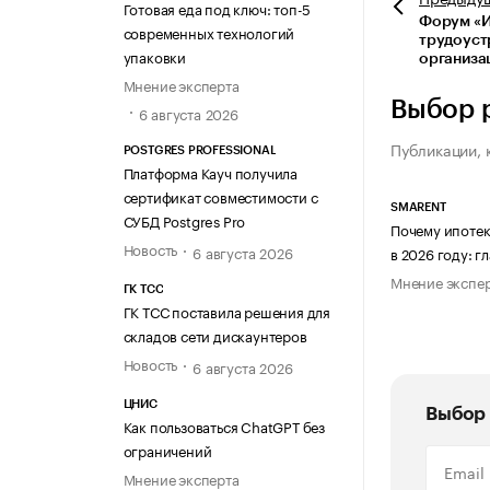
Готовая еда под ключ: топ-5
Форум «
современных технологий
трудоуст
упаковки
организа
Мнение эксперта
Выбор 
6 августа 2026
Публикации, 
POSTGRES PROFESSIONAL
Платформа Кауч получила
сертификат совместимости с
SMARENT
СУБД Postgres Pro
Почему ипотек
Новость
6 августа 2026
в 2026 году: 
Мнение экспе
ГК ТСС
ГК ТСС поставила решения для
складов сети дискаунтеров
Новость
6 августа 2026
ЦНИС
Выбор 
Как пользоваться ChatGPT без
ограничений
Мнение эксперта