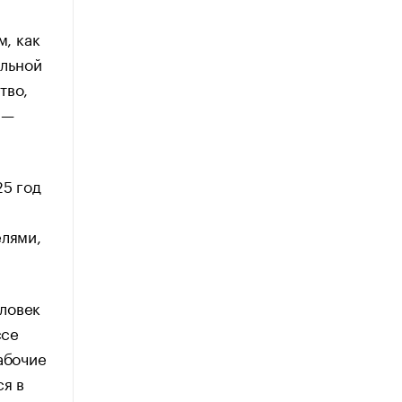
м, как
льной
тво,
 —
25 год
елями,
ловек
ссе
абочие
ся в