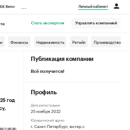
...
БК Вино
Личный кабинет
Стать экспертом
Управлять компанией
кте
азета
жи
Финансы
Недвижимость
Ретейл
Производство
Публикация компании
Всё получится!
Профиль
25 год
Дата регистрации
су,
25 ноября 2022
Юридический адрес
г. Санкт-Петербург, вн.тер.г.