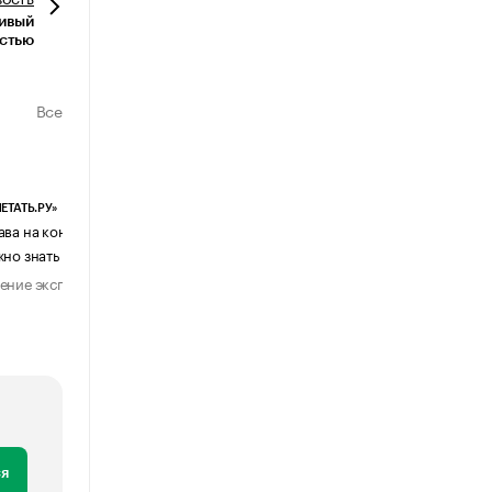
чивый
остью
Все
ЕТАТЬ.РУ»
ЕВЧАТОВ И ПАРТНЕРЫ
ава на контент, созданный ИИ: что
Почему бизнес возвращается с
жно знать бизнесу
мессенджеров к электронной поч
ение эксперта
Мнение эксперта
28 июля 2026
1 августа 202
я