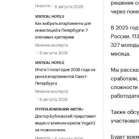
решение со
Новость
6 августа 2026
через поня
VERTICAL HOTELS
Как выбрать апартаменты для
В 2025 год
инвестиций в Петербурге: 7
России. 11
ключевых критериев
327 молоды
Мнение эксперта
месяца.
6 августа 2026
VERTICAL HOTELS
Мы расскаж
Итоги 1 полугодия 2026 года на
рынке апартаментов Санкт-
сработали,
Петербурга
сложности 
Мнение эксперта
работодате
6 августа 2026
Также обсу
ГРУППА КОМПАНИЙ «МЕТТА»
Доктор Бубновский представил
участвоват
видео о влиянии кресла YogaX2
на позвоночник
Будет врем
Новость
6 августа 2026