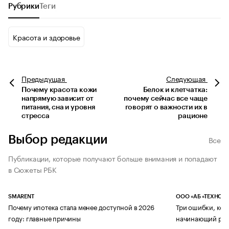
Рубрики
Теги
Красота и здоровье
Предыдущая
Следующая
Почему красота кожи
Белок и клетчатка:
напрямую зависит от
почему сейчас все чаще
питания, сна и уровня
говорят о важности их в
стресса
рационе
Выбор редакции
Все
Публикации, которые получают больше внимания и попадают
в Сюжеты РБК
SMARENT
ООО «АБ «ТЕХНОЛ
Почему ипотека стала менее доступной в 2026
Три ошибки, кот
году: главные причины
начинающий рук