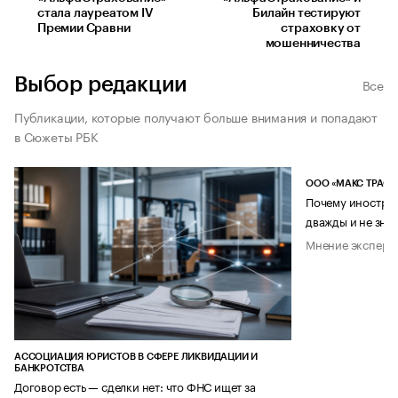
стала лауреатом IV
Билайн тестируют
Премии Сравни
страховку от
мошенничества
Выбор редакции
Все
Публикации, которые получают больше внимания и попадают
в Сюжеты РБК
ООО «МАКС ТРАСТ
Почему иностран
дважды и не знае
Мнение эксперт
АССОЦИАЦИЯ ЮРИСТОВ В СФЕРЕ ЛИКВИДАЦИИ И
БАНКРОТСТВА
Договор есть — сделки нет: что ФНС ищет за