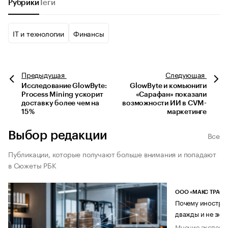
Рубрики
Теги
IT и технологии
Финансы
Предыдущая
Следующая
Исследование GlowByte:
GlowByte и комьюнити
Process Mining ускорит
«Сарафан» показали
доставку более чем на
возможности ИИ в CVM-
15%
маркетинге
Выбор редакции
Все
Публикации, которые получают больше внимания и попадают
в Сюжеты РБК
ООО «МАКС ТРАСТ
Почему иностран
дважды и не знае
Мнение эксперт