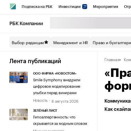
Подписка на РБК
Инвестиции
Мероприятия
Отр
Спорт
Школа управления РБК
РБК Образование
РБ
РБК Компании
Стиль
Крипто
РБК Бизнес-среда
Дискуссионный кл
Выбор редакции
Менеджмент и HR
Право и бухгалтер
Спецпроекты СПб
Конференции СПб
Спецпроекты
Главная
Ком
Технологии и медиа
Финансы
Рынок наличной валют
Лента публикаций
«Пр
ООО ФИРМА «НОВОСТОМ»
Smile Symphony внедрили
форм
цифровое моделирование
улыбки перед винирами
Новость
8 августа 2026
Коммуника
Как скайла
ЗЕЛЁНЫЙ ЛИСТ
Гипоаллергенность: что
скрывается за модным словом
Мнение эксперта