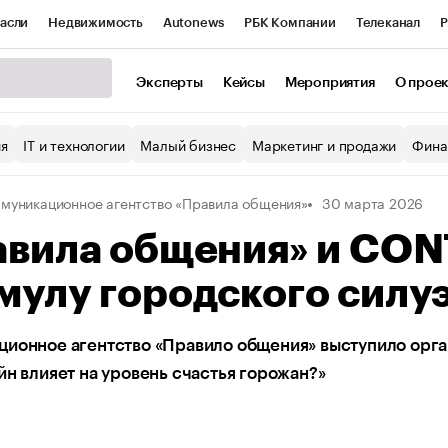
асли
Недвижимость
Autonews
РБК Компании
Телеканал
Р
К Курсы
РБК Life
Тренды
Визионеры
Национальные проекты
Эксперты
Кейсы
Мероприятия
О прое
уб
Исследования
Кредитные рейтинги
Франшизы
Газета
ия
IT и технологии
Малый бизнес
Маркетинг и продажи
Фина
Проверка контрагентов
Политика
Экономика
Бизнес
муникационное агентство «Правила общения»
30 марта 2026
ы
авила общения» и CO
улу городского силу
ционное агентство «Правило общения» выступило орга
йн влияет на уровень счастья горожан?»