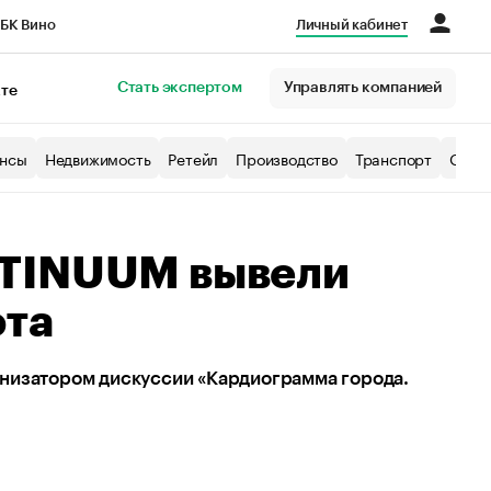
БК Вино
Личный кабинет
Город
Стать экспертом
Управлять компанией
кте
нсы
Недвижимость
Ретейл
Производство
Транспорт
Образ
NTINUUM вывели
эта
низатором дискуссии «Кардиограмма города.