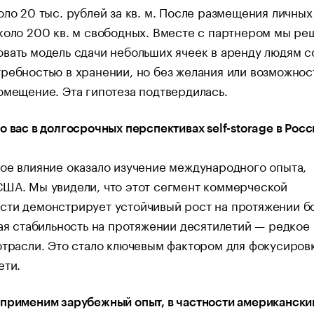
оло 20 тыс. рублей за кв. м. После размещения личны
коло 200 кв. м свободных. Вместе с партнером мы ре
вать модель сдачи небольших ячеек в аренду людям с
ребностью в хранении, но без желания или возможнос
омещение. Эта гипотеза подтвердилась.
о вас в долгосрочных перспективах self-storage в Рос
ое влияние оказало изучение международного опыта,
США. Мы увидели, что этот сегмент коммерческой
сти демонстрирует устойчивый рост на протяжении б
кая стабильность на протяжении десятилетий — редкое
отрасли. Это стало ключевым фактором для фокусиров
ети.
применим зарубежный опыт, в частности американский