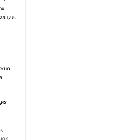
ах,
зации.
ожно
а
щих
ск
чек.