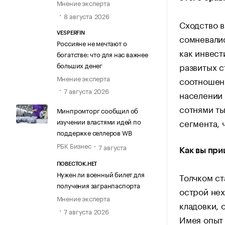
Мнение эксперта
8 августа 2026
Сходство в
VESPERFIN
сомневалис
Россияне не мечтают о
как инвест
богатстве: что для нас важнее
больших денег
развитых с
Мнение эксперта
соотношени
7 августа 2026
населении 
сотнями ты
Минпромторг сообщил об
сегмента, 
изучении властями идей по
поддержке селлеров WB
РБК Бизнес
7 августа
Как вы при
ПОВЕСТОК.НЕТ
Нужен ли военный билет для
Толчком ст
получения загранпаспорта
острой нех
Мнение эксперта
кладовки, 
7 августа 2026
Имея опыт 