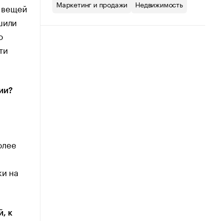
Маркетинг и продажи
Недвижимость
х вещей
шили
о
ти
сии?
олее
ки на
, к