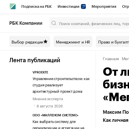
Подписка на РБК
Инвестиции
Мероприятия
Отр
Спорт
Школа управления РБК
РБК Образование
РБ
РБК Компании
Город
Стиль
Крипто
РБК Бизнес-среда
Дискусси
Выбор редакции
Менеджмент и HR
Право и бухгал
Спецпроекты СПб
Конференции СПб
Спецпроекты
Главная
Мег
Технологии и медиа
Финансы
Рынок наличной валют
Лента публикаций
От л
VPROEKTE
Управление строительством: как
бизн
студия реализует
архитектурный проект дома
«Ме
Мнение эксперта
8 августа 2026
Максим Пов
ООО «МАЛЛЕНОМ СИСТЕМС»
Как личная
Как выбрать систему для
сериализации и агрегации на