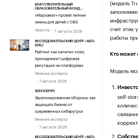
(модель Tr
БЛАГОТВОРИТЕЛЬНЫЙ
ОБРАЗОВАТЕЛЬНЫЙ ФОНД
заполняемо
«МАРХАМАТ»
«Мархамат» провел летние
инфраструк
смены для детей с ОВЗ
счет этих 
Новость
7 августа 2026
работы при
ИССЛЕДОВАТЕЛЬСКИЙ ЦЕНТР «АБП»
(ABL)
Рейтинг как капитал: кому
Кто может 
принадлежит цифровая
репутация на платформах
Модель мо
Мнение эксперта
7 августа 2026
Инвесто
SERVICEPIPE
self-st
Эшелонированная оборона: как
защищать бизнес от
количес
современных киберугроз
связанн
Мнение эксперта
коррект
7 августа 2026
Собстве
ИССЛЕДОВАТЕЛЬСКИЙ ЦЕНТР «АБП»