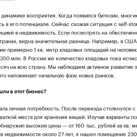
 динамике восприятия. Когда появился биткоин, многи
ь в его потенциале. Сейчас схожая ситуация с self-sto
ицией в недвижимость. Если посмотреть на обеспечен
транах, видна значительная разница. Например, в США
е примерно 1 кв. метр кладовых площадей на человек
350 млн. В России же количество кладовых пока исчи
сяч на всю страну. Мы наблюдаем активное развитие 
что напоминает начальную фазу новых рынков.
шли в этот бизнес?
ала личная потребность. После переезда столкнулся с
ваткой места для хранения вещей. Изучая варианты п
обнаружил высокие цены — от 160 тыс. рублей за кв. м
в недвижимости около 27 лет, я нашел помещение 230 