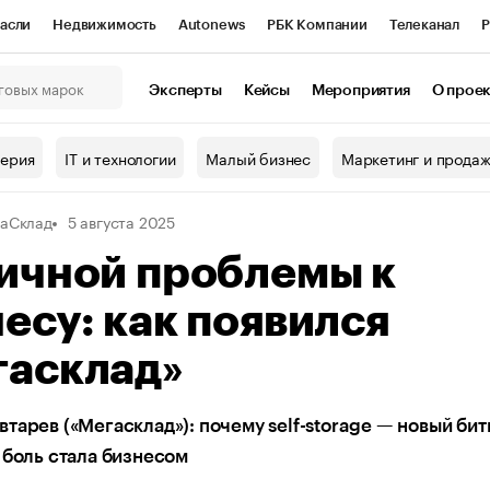
асли
Недвижимость
Autonews
РБК Компании
Телеканал
Р
К Курсы
РБК Life
Тренды
Визионеры
Национальные проекты
Эксперты
Кейсы
Мероприятия
О прое
онный клуб
Исследования
Кредитные рейтинги
Франшизы
Г
терия
IT и технологии
Малый бизнес
Маркетинг и прода
Проверка контрагентов
Политика
Экономика
Бизнес
аСклад
5 августа 2025
ы
ичной проблемы к
есу: как появился
гасклад»
тарев («Мегасклад»): почему self-storage — новый бит
 боль стала бизнесом