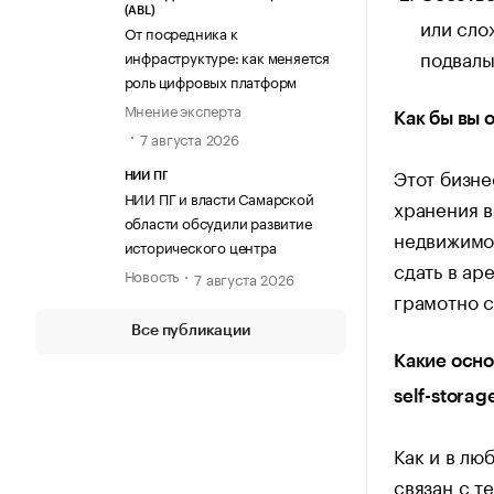
(ABL)
или сло
От посредника к
подвалы
инфраструктуре: как меняется
роль цифровых платформ
Мнение эксперта
Как бы вы 
7 августа 2026
Этот бизне
НИИ ПГ
НИИ ПГ и власти Самарской
хранения в
области обсудили развитие
недвижимо
исторического центра
сдать в ар
Новость
7 августа 2026
грамотно с
Все публикации
Какие осно
self-storag
Как и в лю
связан с т