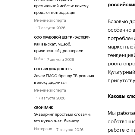
премиальной мебели: почему
российски
продают не продавцы
Мнение эксперта
Базовые д
7 августа 2026
особенно в
потреблени
ООО ПРАВОВОЙ ЦЕНТР «ЭКСПЕРТ»
Как взыскать ущерб,
маркетплей
причиненный дропперами
тенденцией
Кейс
7 августа 2026
роста спро
Культурный
ООО «МЕДИА-ДОКТОР»
Зачем FMCG-бренду ТВ-реклама
присутству
в эпоху диджитал
Мнение эксперта
Каковы кл
7 августа 2026
СВОЙ БАНК
Мы работа
Эквайринг простыми словами:
собственно
что нужно знать бизнесу
Интервью
работе с п
7 августа 2026