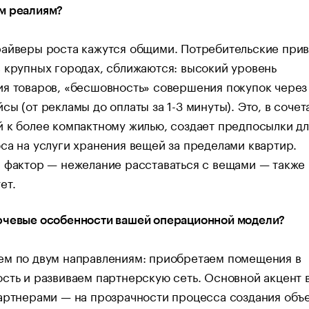
м реалиям?
райверы роста кажутся общими. Потребительские прив
 крупных городах, сближаются: высокий уровень
я товаров, «бесшовность» совершения покупок через
сы (от рекламы до оплаты за 1-3 минуты). Это, в сочет
 к более компактному жилью, создает предпосылки дл
са на услуги хранения вещей за пределами квартир.
 фактор — нежелание расставаться с вещами — также
ет.
ючевые особенности вашей операционной модели?
ем по двум направлениям: приобретаем помещения в
сть и развиваем партнерскую сеть. Основной акцент 
артнерами — на прозрачности процесса создания объ