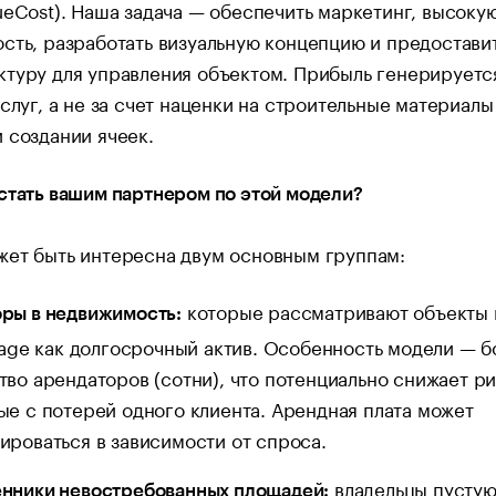
ueCost). Наша задача — обеспечить маркетинг, высоку
сть, разработать визуальную концепцию и предоставит
туру для управления объектом. Прибыль генерируетс
услуг, а не за счет наценки на строительные материалы
 создании ячеек.
стать вашим партнером по этой модели?
жет быть интересна двум основным группам:
которые рассматривают объекты 
ры в недвижимость:
orage как долгосрочный актив. Особенность модели — 
тво арендаторов (сотни), что потенциально снижает ри
ые с потерей одного клиента. Арендная плата может
ироваться в зависимости от спроса.
владельцы пусту
нники невостребованных площадей: