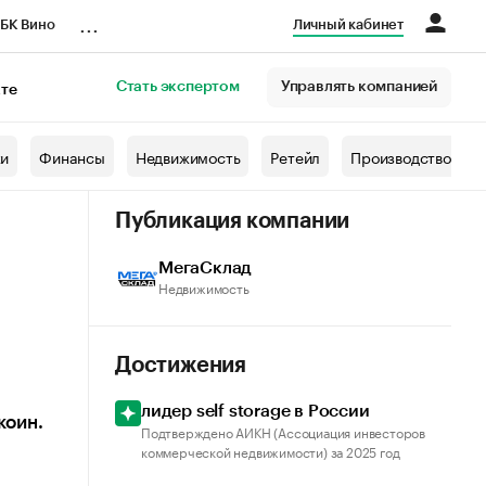
...
БК Вино
Личный кабинет
Стать экспертом
Управлять компанией
кте
азета
жи
Финансы
Недвижимость
Ретейл
Производство
Публикация компании
МегаСклад
Недвижимость
Достижения
лидер self storage в России
коин.
Подтверждено АИКН (Ассоциация инвесторов
коммерческой недвижимости) за 2025 год