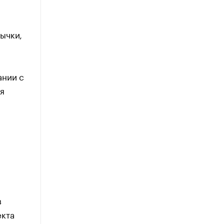
ычки,
ании с
я
в
екта