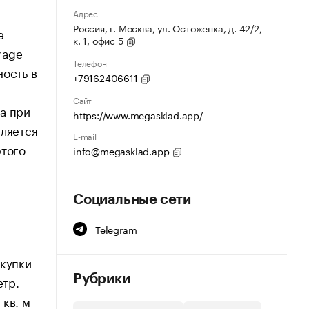
Адрес
Россия, г. Москва, ул. Остоженка, д. 42/2,
е
к. 1, офис 5
rage
Телефон
ность в
+79162406611
Сайт
а при
https://www.megasklad.app/
сляется
E-mail
этого
info@megasklad.app
Социальные сети
Telegram
окупки
етр.
Рубрики
кв. м