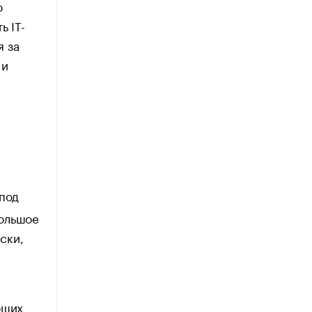
ю
ь IT-
я за
 и
под
большое
ски,
ющих