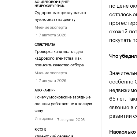
АО «ДЕЛОВОЙ ЦЕНТР
по цене ок
НЕЙРОХИРУРГИИ»
Судорожные приступы: что
осталось о
нужно знать пациенту
протестиро
Мнение эксперта
схожей пот
7 августа 2026
покупать п
СПЕКТРДАТА
Проверка кандидатов для
Что убедил
кадрового агентства: как
повысить качество отбора
Значительн
Мнение эксперта
особенно 
7 августа 2026
недвижимо
АНО «АИПР»
Почему московские зарядные
65 лет. Та
станции работают не в полную
явление в 
силу
развитии с
Интервью
7 августа 2026
RICCHE
Насколько 
Клиентский сервис в