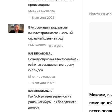
производстве
Мнение эксперта
Источник изо
8 августа 2026
В Ассоциации владельцев
кинотеатров назвали «самый
страшный день» в году
РБК Бизнес
8 августа
RUSSIFICATION.RU
Почему спрос на электромобили
из Китая смещается в сторону
гибридов
Мнение эксперта
8 августа 2026
RUSSIFICATION.RU
Максим, вы
Как Volkswagen вернулся на
российский рынок без единого
помещений)
дилера
этого срав