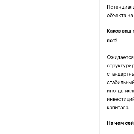
Потенциаль
объекта на
Каков ваш 
лет?
Ожидается,
структурир
стандартн
стабильный
иногда ил
инвестиций
капитала.
На чем сей