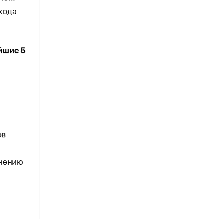
хода
айшие 5
а
ов
анению