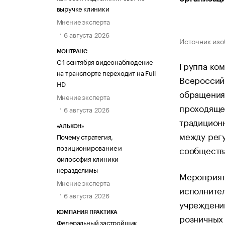
выручке клиники
Мнение эксперта
6 августа 2026
Источник изо
МОНТРАНС
С 1 сентября видеонаблюдение
Группа ком
на транспорте переходит на Full
Всероссий
HD
обращения
Мнение эксперта
проходящей
6 августа 2026
традиционн
«АЛЬКОН»
между регу
Почему стратегия,
позиционирование и
сообщества
философия клиники
неразделимы
Мероприят
Мнение эксперта
исполнител
6 августа 2026
учреждений
КОМПАНИЯ ПРАКТИКА
розничных 
Федеральный застройщик