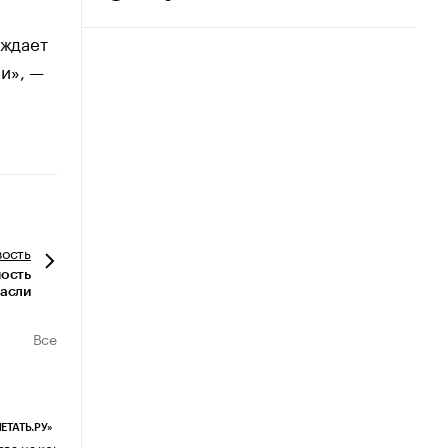
рждает
и», —
вость
ность
асли
Все
ЕТАТЬ.РУ»
ЕВЧАТОВ И ПАРТНЕРЫ
ава на контент, созданный ИИ: что
Почему бизнес возвращается с