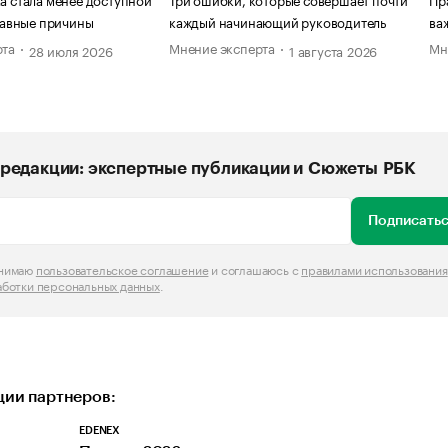
главные причины
каждый начинающий руководитель
ва
рта
Мнение эксперта
Мн
28 июля 2026
1 августа 2026
редакции: экспертные публикации и Сюжеты РБК
Подписатьс
инимаю
пользовательское соглашение
и соглашаюсь с
правилами использования
аботки персональных данных
.
ии партнеров:
EDENEX