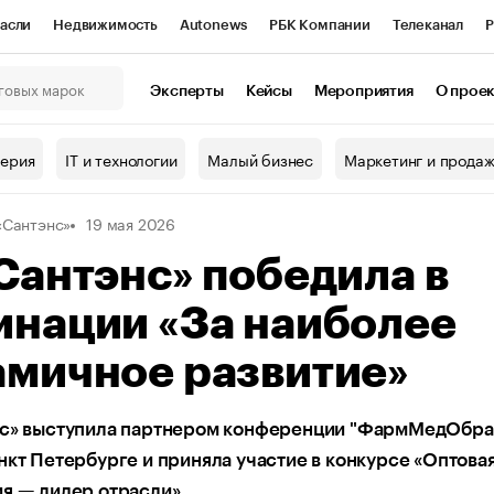
асли
Недвижимость
Autonews
РБК Компании
Телеканал
Р
К Курсы
РБК Life
Тренды
Визионеры
Национальные проекты
Эксперты
Кейсы
Мероприятия
О прое
онный клуб
Исследования
Кредитные рейтинги
Франшизы
Г
терия
IT и технологии
Малый бизнес
Маркетинг и прода
Проверка контрагентов
Политика
Экономика
Бизнес
«Сантэнс»
19 мая 2026
ы
Сантэнс» победила в
инации «За наиболее
амичное развитие»
нс» выступила партнером конференции "ФармМедОбр
нкт Петербурге и приняла участие в конкурсе «Оптова
я — лидер отрасли»