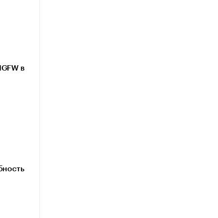
NGFW в
бность