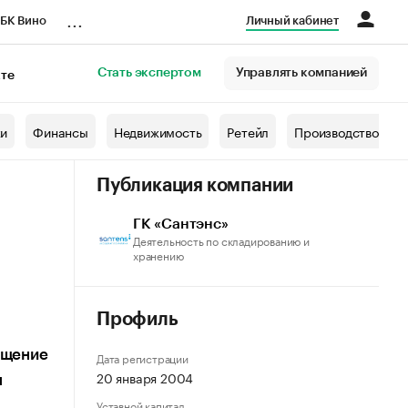
...
БК Вино
Личный кабинет
Стать экспертом
Управлять компанией
кте
азета
жи
Финансы
Недвижимость
Ретейл
Производство
Публикация компании
ГК «Сантэнс»
Деятельность по складированию и
хранению
Профиль
ащение
Дата регистрации
20 января 2004
я
Уставной капитал