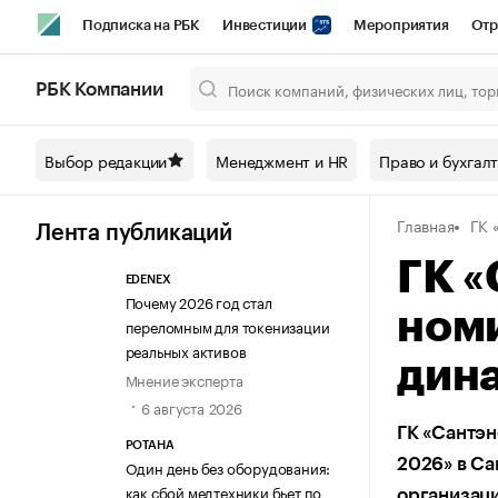
Подписка на РБК
Инвестиции
Мероприятия
Отр
Спорт
Школа управления РБК
РБК Образование
РБ
РБК Компании
Город
Стиль
Крипто
РБК Бизнес-среда
Дискусси
Выбор редакции
Менеджмент и HR
Право и бухгал
Спецпроекты СПб
Конференции СПб
Спецпроекты
Главная
ГК 
Технологии и медиа
Финансы
Рынок наличной валют
Лента публикаций
ГК «
EDENEX
Почему 2026 год стал
ном
переломным для токенизации
реальных активов
дин
Мнение эксперта
6 августа 2026
ГК «Сантэ
РОТАНА
2026» в Са
Один день без оборудования:
как сбой медтехники бьет по
организаци