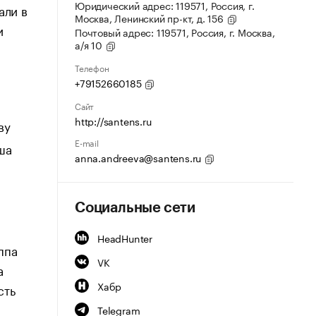
Юридический адрес: 119571, Россия, г.
али в
Москва, Ленинский пр-кт, д. 156
и
Почтовый адрес: 119571, Россия, г. Москва,
а/я 10
Телефон
+79152660185
Сайт
http://santens.ru
ву
E-mail
ша
anna.andreeva@santens.ru
Социальные сети
HeadHunter
ппа
VK
а
Хабр
сть
Telegram