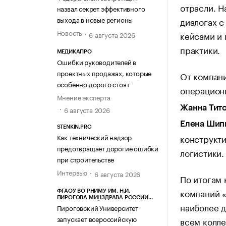
отрасли. Н
назвал секрет эффективного
выхода в новые регионы
диалогах с
Новость
кейсами и
6 августа 2026
практики.
МЕДИКАПРО
Ошибки руководителей в
проектных продажах, которые
От компани
особенно дорого стоят
операцион
Мнение эксперта
Жанна Тит
6 августа 2026
Елена Шип
STENKIN.PRO
конструкти
Как технический надзор
предотвращает дорогие ошибки
логистики.
при строительстве
Интервью
6 августа 2026
По итогам 
компаний «
ФГАОУ ВО РНИМУ ИМ. Н.И.
ПИРОГОВА МИНЗДРАВА РОССИИ
наиболее д
(ПИРОГОВСКИЙ УНИВЕРСИТЕТ)
Пироговский Университет
запускает всероссийскую
всем колле