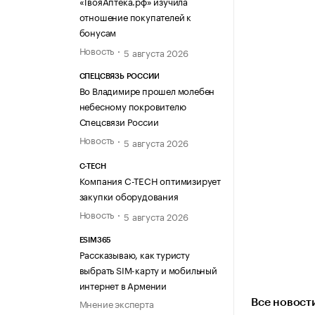
«ТвояАптека.рф» изучила
отношение покупателей к
бонусам
Новость
5 августа 2026
СПЕЦСВЯЗЬ РОССИИ
Во Владимире прошел молебен
небесному покровителю
Спецсвязи России
Новость
5 августа 2026
C-TECH
Компания C-TECH оптимизирует
закупки оборудования
Новость
5 августа 2026
ESIM365
Рассказываю, как туристу
выбрать SIM-карту и мобильный
интернет в Армении
Мнение эксперта
Все новост