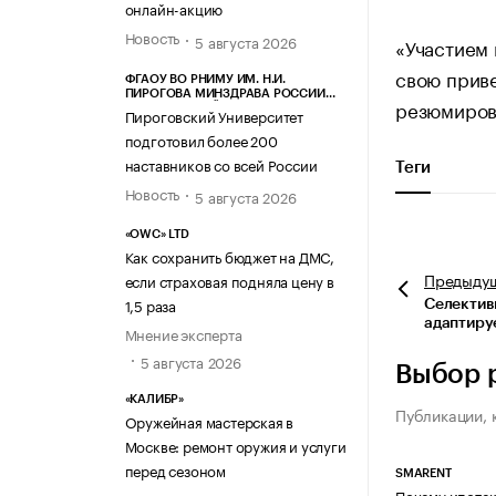
онлайн-акцию
Новость
5 августа 2026
«Участием
свою приве
ФГАОУ ВО РНИМУ ИМ. Н.И.
ПИРОГОВА МИНЗДРАВА РОССИИ
резюмиров
(ПИРОГОВСКИЙ УНИВЕРСИТЕТ)
Пироговский Университет
подготовил более 200
наставников со всей России
Теги
Новость
5 августа 2026
«OWC» LTD
Как сохранить бюджет на ДМС,
Предыду
если страховая подняла цену в
1,5 раза
Селектив
адаптиру
Мнение эксперта
5 августа 2026
Выбор 
«КАЛИБР»
Публикации, 
Оружейная мастерская в
Москве: ремонт оружия и услуги
перед сезоном
SMARENT
Почему ипотек