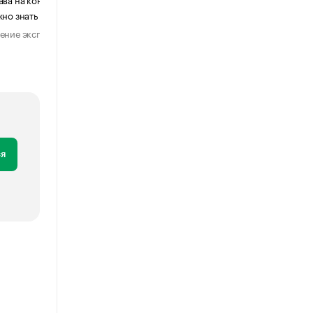
жно знать бизнесу
мессенджеров к электронной поч
ение эксперта
Мнение эксперта
28 июля 2026
1 августа 202
я