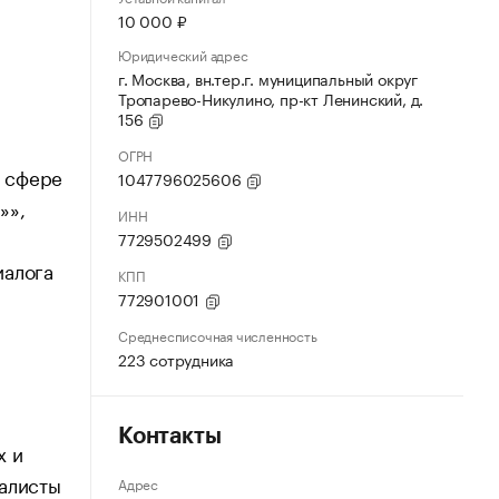
10 000 ₽
Юридический адрес
г. Москва, вн.тер.г. муниципальный округ
Тропарево-Никулино, пр-кт Ленинский, д.
156
ОГРН
в сфере
1047796025606
»»,
ИНН
7729502499
иалога
КПП
772901001
Среднесписочная численность
223 сотрудника
Контакты
х и
иалисты
Адрес