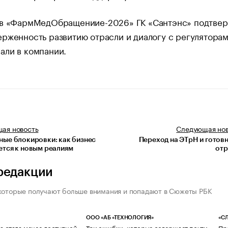
 в «ФармМедОбращениие-2026» ГК «Сантэнс» подтве
рженность развитию отрасли и диалогу с регуляторам
али в компании.
щая
новость
Следующая
но
ные блокировки: как бизнес
Переход на ЭТрН и готов
ется к новым реалиям
отр
редакции
которые получают больше внимания и попадают в Сюжеты РБК
ООО «АБ «ТЕХНОЛОГИЯ»
«СЛ
а стала менее доступной
Три ошибки, которые совершает почти
Пр