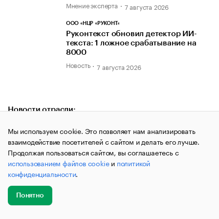
Мнение эксперта
7 августа 2026
ООО «НЦР «РУКОНТ»
Руконтекст обновил детектор ИИ-
текста: 1 ложное срабатывание на
8000
Новость
7 августа 2026
Новости отрасли:
NURAX
Мы используем cookie. Это позволяет нам анализировать
Nurax: Куда уходят данные при
взаимодействие посетителей с сайтом и делать его лучше.
работе с ИИ — 3 модели и их риски
Продолжая пользоваться сайтом, вы соглашаетесь с
Мнение эксперта
8 июня 2026
использованием файлов cookie
и
политикой
конфиденциальности
.
АКАДЕМИЯ ИННОВАЦИЙ И ПЕРСПЕКТИВНЫХ
ИССЛЕДОВАНИЙ
Почему ученые уходят во фриланс
Понятно
Мнение эксперта
8 июня 2026
Добавить
Главное
Эксперты
Кейсы
Мероприятия
новость