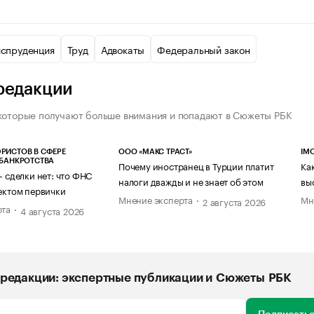
спруденция
Труд
Адвокаты
Федеральный закон
редакции
которые получают больше внимания и попадают в Сюжеты РБК
РИСТОВ В СФЕРЕ
ООО «МАКС ТРАСТ»
IM
 БАНКРОТСТВА
Почему иностранец в Турции платит
Ка
— сделки нет: что ФНС
налоги дважды и не знает об этом
вы
ектом первички
Мнение эксперта
Мн
2 августа 2026
рта
4 августа 2026
редакции: экспертные публикации и Сюжеты РБК