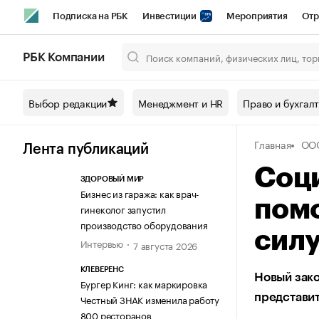
Подписка на РБК
Инвестиции
Мероприятия
Отр
Спорт
Школа управления РБК
РБК Образование
РБ
РБК Компании
Город
Стиль
Крипто
РБК Бизнес-среда
Дискусси
Выбор редакции
Менеджмент и HR
Право и бухгал
Спецпроекты СПб
Конференции СПб
Спецпроекты
Главная
ОО
Технологии и медиа
Финансы
Рынок наличной валют
Лента публикаций
Соц
ЗДОРОВЫЙ МИР
Бизнес из гаража: как врач-
помо
гинеколог запустил
производство оборудования
силу
Интервью
7 августа 2026
КЛЕВЕРЕНС
Новый зак
Бургер Кинг: как маркировка
представит
Честный ЗНАК изменила работу
800 ресторанов