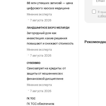
88 млн утекших записей — цена
цифрового хаоса в медицине
Я пр
Мнение эксперта
и обр
7 августа 2026
ЛАНДШАФТНОЕ БЮРО МЕЛАРДИ
Загородный дом как
инвестиция: какие решения
Рекомендац
повышают и снижают стоимость
Мнение эксперта
7 августа 2026
CYBERBIRD
Самозапрет на кредиты: от
защиты от мошенников к
финансовой дисциплине
Мнение эксперта
7 августа 2026
ГК ТСС
ГК ТСС обеспечила