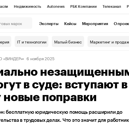
асли
Недвижимость
Autonews
РБК Компании
Телеканал
Р
К Курсы
РБК Life
Тренды
Визионеры
Национальные проекты
Эксперты
Кейсы
Мероприятия
О прое
онный клуб
Исследования
Кредитные рейтинги
Франшизы
Г
терия
IT и технологии
Малый бизнес
Маркетинг и прода
Проверка контрагентов
Политика
Экономика
Бизнес
О «ВИНДЕР»
6 ноября 2025
ы
иально незащищенны
гут в суде: вступают в
 новые поправки
он: бесплатную юридическую помощь расширили до
ельства в трудовых делах. Что это значит для работни