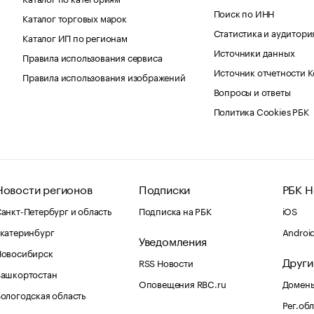
Поиск по ИНН
Каталог торговых марок
Статистика и аудитори
Каталог ИП по регионам
Источники данных
Правила использования сервиса
Источник отчетности 
Правила использования изображений
Вопросы и ответы
Политика Cookies РБК
Новости регионов
Подписки
РБК Н
анкт-Петербург и область
Подписка на РБК
iOS
катеринбург
Androi
Уведомления
Новосибирск
Други
RSS Новости
Башкортостан
Оповещения RBC.ru
Домены
ологодская область
Рег.об