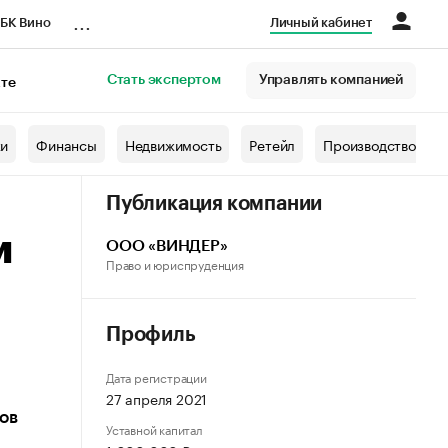
...
БК Вино
Личный кабинет
Стать экспертом
Управлять компанией
кте
азета
жи
Финансы
Недвижимость
Ретейл
Производство
Публикация компании
м
ООО «ВИНДЕР»
Право и юриспруденция
Профиль
Дата регистрации
27 апреля 2021
ков
Уставной капитал