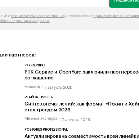
Подписатьс
инимаю
пользовательское соглашение
и соглашаюсь с
правилами использования
аботки персональных данных
.
ии партнеров:
РТК-СЕРВИС
РТК-Сервис и OpenYard заключили партнерско
соглашение
Новость
7 августа 2026
«ЧАЙНА ТРЭВЕЛ»
Синтез впечатлений: как формат «Пекин и Хай
стал трендом 2026
Мнение эксперта
7 августа 2026
POSTGRES PROFESSIONAL
Актуализирована совместимость всей линейк