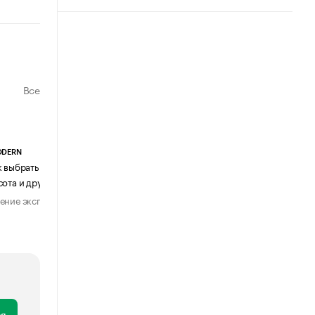
Все
ODERN
АГЕНТСТВО АВИА ЦЕНТР
к выбрать журнальный столик:
Почему шенген перестал быть
сота и другие ключевые параметры
формальностью
ение эксперта
Мнение эксперта
29 июля 2026
31 июля 2026