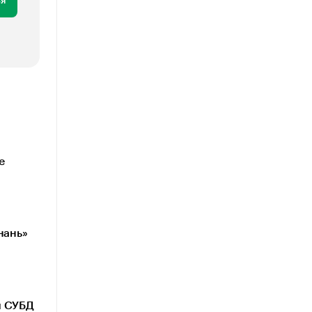
я
е
нань»
и СУБД