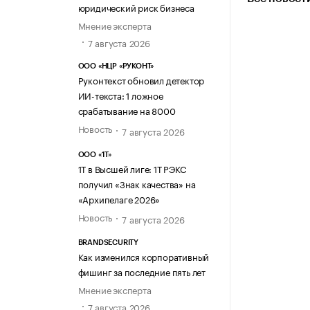
юридический риск бизнеса
Мнение эксперта
7 августа 2026
ООО «НЦР «РУКОНТ»
Руконтекст обновил детектор
ИИ-текста: 1 ложное
срабатывание на 8000
Новость
7 августа 2026
ООО «1Т»
1Т в Высшей лиге: 1Т РЭКС
получил «Знак качества» на
«Архипелаге 2026»
Новость
7 августа 2026
BRANDSECURITY
Как изменился корпоративный
фишинг за последние пять лет
Мнение эксперта
7 августа 2026