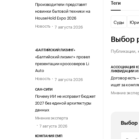
Производители представят
Теги
новинки бытовой техники на
HouseHold Expo 2026
Суды
Юри
Новость
7 августа 2026
Выбор 
Публикации, 
«БАЛТИЙСКИЙ ЛИЗИНГ»
«Балтийский лизинг» провел
презентации кроссоверов Li
АССОЦИАЦИЯ Ю
Auto
ЛИКВИДАЦИИ И
Договор есть 
Новость
7 августа 2026
ищет за компл
САН-СИТИ
Мнение экспе
Почему ИИ не исправит бюджет
2027 без единой архитектуры
данных
Мнение эксперта
Выбор 
7 августа 2026
КОМПАНИЯ ЕМП