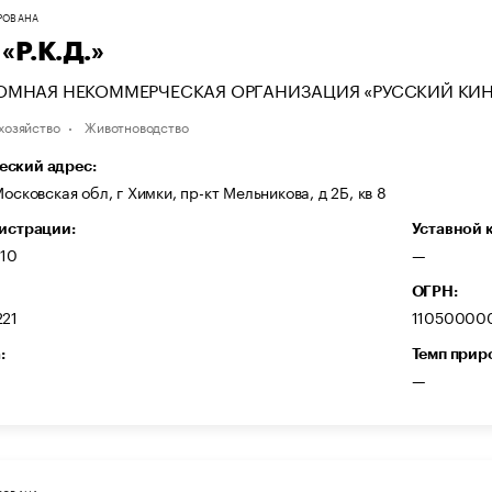
РОВАНА
«Р.К.Д.»
ОМНАЯ НЕКОММЕРЧЕСКАЯ ОРГАНИЗАЦИЯ «РУССКИЙ КИ
хозяйство
Животноводство
ский адрес:
Московская обл, г Химки, пр-кт Мельникова, д 2Б, кв 8
гистрации:
Уставной 
010
—
ОГРН:
221
110500000
:
Темп прир
—