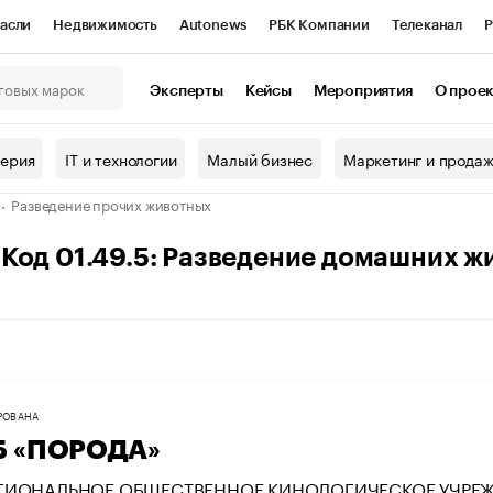
асли
Недвижимость
Autonews
РБК Компании
Телеканал
Р
К Курсы
РБК Life
Тренды
Визионеры
Национальные проекты
Эксперты
Кейсы
Мероприятия
О прое
онный клуб
Исследования
Кредитные рейтинги
Франшизы
Г
терия
IT и технологии
Малый бизнес
Маркетинг и прода
Проверка контрагентов
Политика
Экономика
Бизнес
Разведение прочих животных
ы
Код 01.49.5: Разведение домашних ж
РОВАНА
Б «ПОРОДА»
ГИОНАЛЬНОЕ ОБЩЕСТВЕННОЕ КИНОЛОГИЧЕСКОЕ УЧРЕЖД