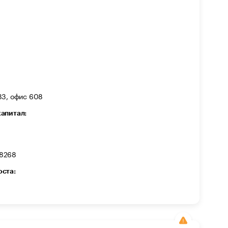
33, офис 608
капитал:
8268
оста: