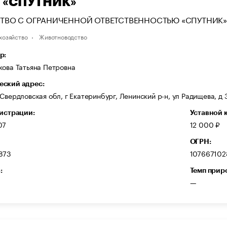
 «СПУТНИК»
ТВО С ОГРАНИЧЕННОЙ ОТВЕТСТВЕННОСТЬЮ «СПУТНИК»
хозяйство
Животноводство
р:
кова Татьяна Петровна
ский адрес:
Свердловская обл, г Екатеринбург, Ленинский р-н, ул Радищева, д 
гистрации:
Уставной 
07
12 000 ₽
ОГРН:
873
107667102
:
Темп прир
—