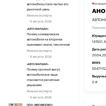
автомобиль стали частью его
ЛИКВИДИ
рыночной цены
АНО 
Мнение эксперта
АВТОН
6 августа 2026
Сельское 
«АВТО МАРШАЛ»
Почему коммерческие
Юридиче
автомобили на вторичке
141501, 
оценивают иначе, чем личные
Дата ре
Мнение эксперта
20.04.2
6 августа 2026
ИНН:
«АВТО МАРШАЛ»
5047115
Почему срочный выкуп
автомобиля все чаще
Выручка
становится расчетным
0 ₽
решением
Мнение эксперта
6 августа 2026
ООО «МАГИКОСМО»