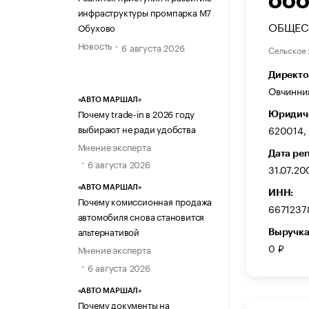
ООО
инфраструктуры промпарка М7
ОБЩЕС
Обухово
Новость
6 августа 2026
Сельское 
Директо
Овчинни
«АВТО МАРШАЛ»
Почему trade-in в 2026 году
Юридиче
выбирают не ради удобства
620014, 
Мнение эксперта
Дата ре
6 августа 2026
31.07.20
«АВТО МАРШАЛ»
ИНН:
Почему комиссионная продажа
6671237
автомобиля снова становится
альтернативой
Выручка
0 ₽
Мнение эксперта
6 августа 2026
«АВТО МАРШАЛ»
Почему документы на