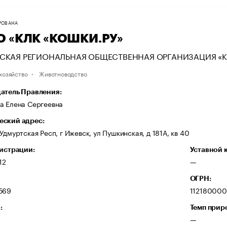
РОВАНА
О «КЛК «КОШКИ.РУ»
ТСКАЯ РЕГИОНАЛЬНАЯ ОБЩЕСТВЕННАЯ ОРГАНИЗАЦИЯ «К
хозяйство
Животноводство
атель Правления:
а Елена Сергеевна
ский адрес:
Удмуртская Респ, г Ижевск, ул Пушкинская, д 181А, кв 40
гистрации:
Уставной 
12
—
ОГРН:
569
11218000
:
Темп прир
—