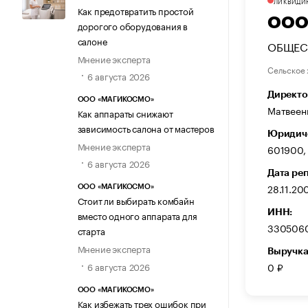
ЛИКВИДИ
Как предотвратить простой
ООО
дорогого оборудования в
салоне
ОБЩЕС
Мнение эксперта
Сельское 
6 августа 2026
Директо
ООО «МАГИКОСМО»
Матвеен
Как аппараты снижают
зависимость салона от мастеров
Юридиче
Мнение эксперта
601900, 
6 августа 2026
Дата ре
28.11.20
ООО «МАГИКОСМО»
Стоит ли выбирать комбайн
ИНН:
вместо одного аппарата для
330506
старта
Мнение эксперта
Выручка
6 августа 2026
0 ₽
ООО «МАГИКОСМО»
Как избежать трех ошибок при