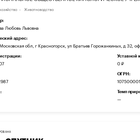
хозяйство
Животноводство
р:
ва Любовь Львовна
ский адрес:
Московская обл, г Красногорск, ул Братьев Горожанкиных, д 32, оф
гистрации:
Уставной 
07
0 ₽
ОГРН:
2987
10750000
:
Темп прир
—
РОВАНА