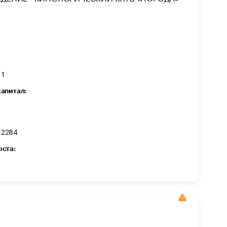
 1
капитал:
12284
оста: