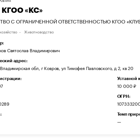
РОВАНА
 КГОО «КС»
ТВО С ОГРАНИЧЕННОЙ ОТВЕТСТВЕННОСТЬЮ КГОО «КЛУ
хозяйство
Животноводство
р:
ков Святослав Владимирович
ский адрес:
Владимирская обл, г Ковров, ул Тимофея Павловского, д 2, кв 20
гистрации:
Уставной 
07
10 000 ₽
ОГРН:
0289
10733320
:
Темп прир
—