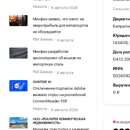
Новость
6 августа 2026
Сельское 
Минфин заявил, что налог на
Директо
сверхприбыль для металлургов
Капрало
не обсуждается
Юридиче
РБК Бизнес
6 августа
143409, 
Минфин разработал
Дата ре
законопроект об акцизе на
04.12.20
импортную сталь
ИНН:
РБК Бизнес
6 августа
502409
CONTENT AI
Выручка
Отключение подписок Adobe
0 ₽
вызвало спрос на российский
ContentReader PDF
Новость
6 августа 2026
ООО «РЕАЛИТЕК КОММЕРЧЕСКАЯ
ЛИКВИДИ
НЕДВИЖИМОСТЬ»
Реалитек приступил к развитию