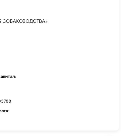
Б СОБАКОВОДСТВА»
капитал:
03788
оста: