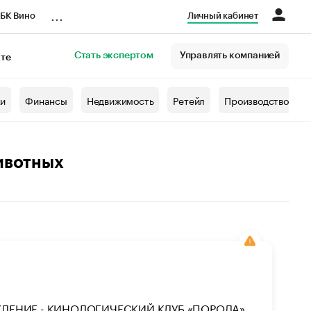
...
БК Вино
Личный кабинет
Стать экспертом
Управлять компанией
кте
азета
жи
Финансы
Недвижимость
Ретейл
Производство
ивотных
ЕНИЕ - КИНОЛОГИЧЕСКИЙ КЛУБ «ПОРОДА»