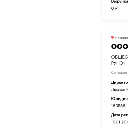
Выручка
0 ₽
ЛИКВИДИ
ООО
ОБЩЕС
РУНО»
Сельское 
Директо
Лызлов 
Юридиче
180538, 
Дата ре
19.01.20