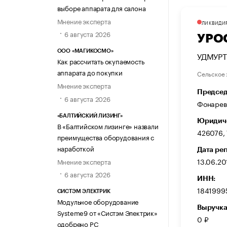
выборе аппарата для салона
Мнение эксперта
ЛИКВИДИ
6 августа 2026
УРО
ООО «МАГИКОСМО»
УДМУР
Как рассчитать окупаемость
аппарата до покупки
Сельское 
Мнение эксперта
Председ
6 августа 2026
Фонарев
«БАЛТИЙСКИЙ ЛИЗИНГ»
Юридиче
В «Балтийском лизинге» назвали
426076, 
преимущества оборудования с
наработкой
Дата ре
13.06.20
Мнение эксперта
6 августа 2026
ИНН:
1841999
СИСТЭМ ЭЛЕКТРИК
Модульное оборудование
Выручка
Systeme9 от «Систэм Электрик»
0 ₽
одобрено РС