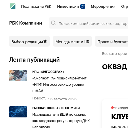
Подписка на РБК
Инвестиции
Мероприятия
Отр
Спорт
Школа управления РБК
РБК Образование
РБ
РБК Компании
Город
Стиль
Крипто
РБК Бизнес-среда
Дискусси
Выбор редакции
Менеджмент и HR
Право и бухгал
Спецпроекты СПб
Конференции СПб
Спецпроекты
Все категории
Технологии и медиа
Финансы
Рынок наличной валют
Лента публикаций
ОКВЭД 
НПФ «ИНГОССТРАХ»
«Эксперт РА» повысил рейтинг
«НПФ Ингосстрах» до уровня
ruAAA
Новость
6 августа 2026
ЛИКВИДИ
ВЫСШАЯ ШКОЛА ЭКОНОМИКИ
Исследователи ВШЭ показали,
КЛУ
как создавать регуляторную ДНК
МЕЖРЕ
напрямую