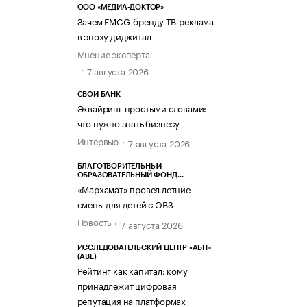
ООО «МЕДИА-ДОКТОР»
Зачем FMCG-бренду ТВ-реклама
в эпоху диджитал
Мнение эксперта
7 августа 2026
СВОЙ БАНК
Эквайринг простыми словами:
что нужно знать бизнесу
Интервью
7 августа 2026
БЛАГОТВОРИТЕЛЬНЫЙ
ОБРАЗОВАТЕЛЬНЫЙ ФОНД
«МАРХАМАТ»
«Мархамат» провел летние
смены для детей с ОВЗ
Новость
7 августа 2026
ИССЛЕДОВАТЕЛЬСКИЙ ЦЕНТР «АБП»
(ABL)
Рейтинг как капитал: кому
принадлежит цифровая
репутация на платформах