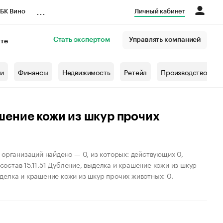
...
БК Вино
Личный кабинет
Стать экспертом
Управлять компанией
кте
азета
жи
Финансы
Недвижимость
Ретейл
Производство
ашение кожи из шкур прочих
 организаций найдено — 0, из которых: действующих 0,
состав 15.11.51 Дубление, выделка и крашение кожи из шкур
ыделка и крашение кожи из шкур прочих животных: 0.