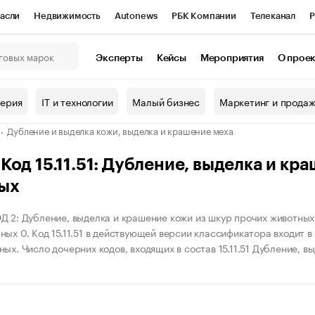
асли
Недвижимость
Autonews
РБК Компании
Телеканал
Р
К Курсы
РБК Life
Тренды
Визионеры
Национальные проекты
Эксперты
Кейсы
Мероприятия
О прое
онный клуб
Исследования
Кредитные рейтинги
Франшизы
Г
терия
IT и технологии
Малый бизнес
Маркетинг и прода
Проверка контрагентов
Политика
Экономика
Бизнес
Дубление и выделка кожи, выделка и крашение меха
ы
од 15.11.51: Дубление, выделка и кр
ых
Д 2: Дубление, выделка и крашение кожи из шкур прочих животных
ых 0. Код 15.11.51 в действующей версии классификатора входит в 
ых. Число дочерних кодов, входящих в состав 15.11.51 Дубление, в