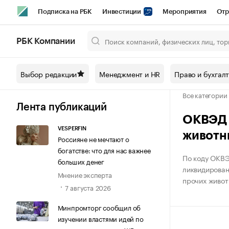
Подписка на РБК
Инвестиции
Мероприятия
Отр
Спорт
Школа управления РБК
РБК Образование
РБ
РБК Компании
Город
Стиль
Крипто
РБК Бизнес-среда
Дискусси
Выбор редакции
Менеджмент и HR
Право и бухгал
Спецпроекты СПб
Конференции СПб
Спецпроекты
Все категории
Технологии и медиа
Финансы
Рынок наличной валют
Лента публикаций
ОКВЭД К
VESPERFIN
животн
Россияне не мечтают о
богатстве: что для нас важнее
По коду ОКВЭ
больших денег
ликвидированн
Мнение эксперта
прочих животн
7 августа 2026
Минпромторг сообщил об
изучении властями идей по